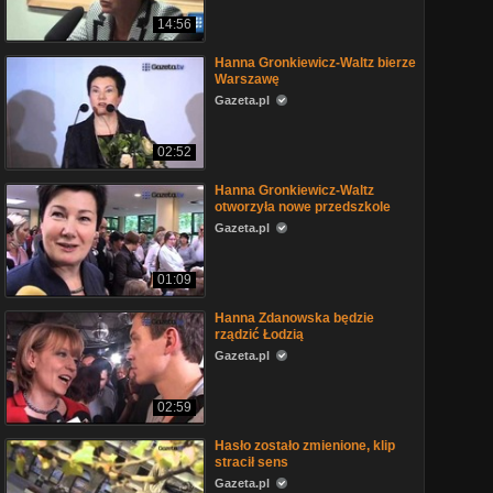
14:56
Hanna Gronkiewicz-Waltz bierze
Warszawę
Gazeta.pl
02:52
Hanna Gronkiewicz-Waltz
otworzyła nowe przedszkole
Gazeta.pl
01:09
Hanna Zdanowska będzie
rządzić Łodzią
Gazeta.pl
02:59
Hasło zostało zmienione, klip
stracił sens
Gazeta.pl