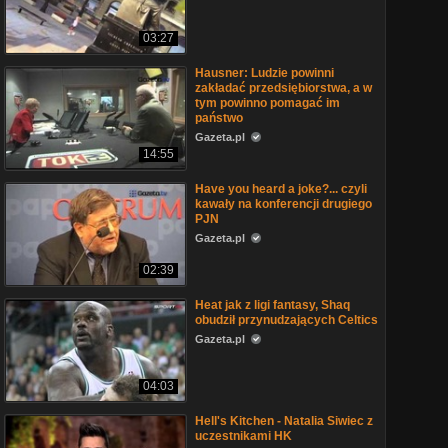
03:27
Hausner: Ludzie powinni
zakładać przedsiębiorstwa, a w
tym powinno pomagać im
państwo
Gazeta.pl
14:55
Have you heard a joke?... czyli
kawały na konferencji drugiego
PJN
Gazeta.pl
02:39
Heat jak z ligi fantasy, Shaq
obudził przynudzających Celtics
Gazeta.pl
04:03
Hell's Kitchen - Natalia Siwiec z
uczestnikami HK