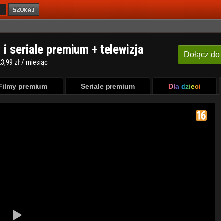
y i seriale premium + telewizja
Dołącz
do
3,99 zł / miesiąc
Filmy premium
Seriale premium
Dla dzieci