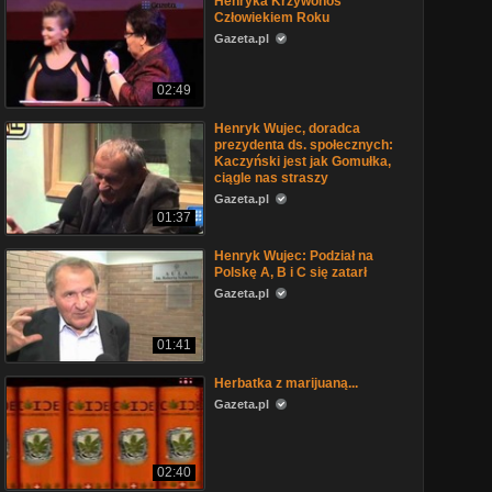
Henryka Krzywonos
Człowiekiem Roku
Gazeta.pl
02:49
Henryk Wujec, doradca
prezydenta ds. społecznych:
Kaczyński jest jak Gomułka,
ciągle nas straszy
Gazeta.pl
01:37
Henryk Wujec: Podział na
Polskę A, B i C się zatarł
Gazeta.pl
01:41
Herbatka z marijuaną...
Gazeta.pl
02:40