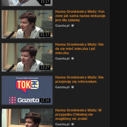
15:17
Hanna Gronkiewicz-Waltz: Fun
zone jak sama nazwa wskazuje
jest dla zabawy
Gazeta.pl
01:17
Hanna Gronkiewicz-Waltz: Nie
da się mieć mleczka i pić
mleczka
Gazeta.pl
13:27
Hanna Gronkiewicz-Waltz: Nie
przejmuję się referendum
Gazeta.pl
11:10
Hanna Gronkiewicz-Waltz: W
przypadku Chłodnej nie
mogliśmy nic zrobić
Gazeta.pl