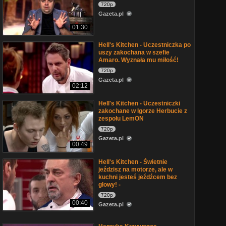
720p
Gazeta.pl
01:30
Hell's Kitchen - Uczestniczka po
uszy zakochana w szefie
Amaro. Wyznała mu miłość!
720p
Gazeta.pl
02:12
Hell's Kitchen - Uczestniczki
zakochane w Igorze Herbucie z
zespołu LemON
720p
Gazeta.pl
00:49
Hell's Kitchen - Świetnie
jeździsz na motorze, ale w
kuchni jesteś jeźdźcem bez
głowy! -
720p
00:40
Gazeta.pl