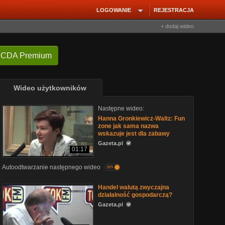
LOGOWANIE
REJESTRACJA
+ dodaj wideo
 CDA Premium
Wideo użytkowników
Następne wideo:
Hanna Gronkiewicz-Waltz: Fun
zone jak sama nazwa
wskazuje jest dla zabawy
Gazeta.pl
01:17
Autoodtwarzanie następnego wideo
on
Handel walutą zwyczajna
działalność gospodarczą?
Gazeta.pl