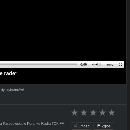
0:00
auto
 radę''
 dystrybutorów!
nina Paradowska w Poranku Radia TOK FM
Embed
Zgłoś