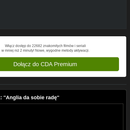
Włącz dostęp do 22682 znakomitych filmów i seriali
w mniej niż 2 minuty! Nowe, wygodne metody aktywacji.
Dołącz do CDA Premium
''Anglia da sobie radę''