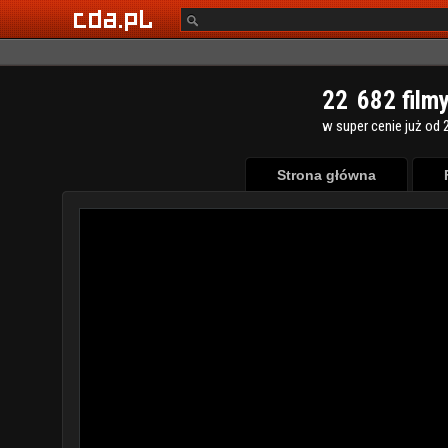
2
2
6
8
2
film
w super cenie już od 2
Strona główna