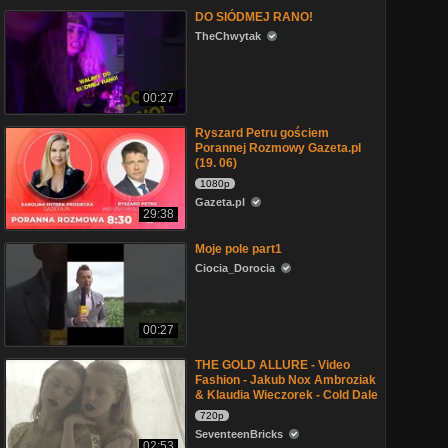
DO SIÓDMEJ RANO!
TheChwytak
00:27
Ryszard Petru gościem
Porannej Rozmowy Gazeta.pl
(19. 06)
1080p
Gazeta.pl
29:38
Moje pole part1
Ciocia_Dorocia
00:27
THE GOLD ALLURE - Video
Fashion - Jakub Nox Ambroziak
& Klaudia Wieczorek - Cold Dale
720p
SeventeenBricks
02:53