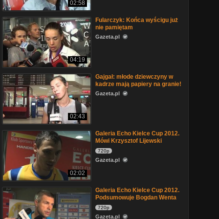
02:58
Fularczyk: Końca wyścigu już
nie pamiętam
Gazeta.pl
04:19
Gajgał: młode dziewczyny w
kadrze mają papiery na granie!
Gazeta.pl
02:43
Galeria Echo Kielce Cup 2012.
Mówi Krzysztof Lijewski
720p
Gazeta.pl
02:02
Galeria Echo Kielce Cup 2012.
Podsumowuje Bogdan Wenta
720p
Gazeta.pl