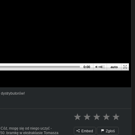
0:00
auto
 dystrybutorów!
. Cóż, mogę się od niego uczyć -
Embed
Zgłoś
 150. bramkę w ekstraklasie Tomasza