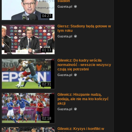
stadion
Gazeta.pl
04:27
Giersz: Stadiony będą gotowe w
tym roku
Gazeta.pl
01:13
Gilewicz: Do kadry wróciła
normalność - wreszcie wszyscy
czują się potrzebni
Gazeta.pl
02:31
Gilewicz: Hiszpanie nudzą,
podają, ale nie ma kto kończyć
akcji
Gazeta.pl
02:18
Gilewicz: Kryzys i konflikt w