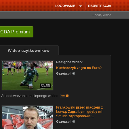
LOGOWANIE
REJESTRACJA
+ dodaj wideo
 CDA Premium
Wideo użytkowników
Następne wideo:
Kucharczyk zagra na Euro?
Gazeta.pl
05:08
Autoodtwarzanie następnego wideo
on
Frankowski przed maczem z
Łotwą: Zagrałbym, gdyby mi
Smuda zaproponował...
Gazeta.pl