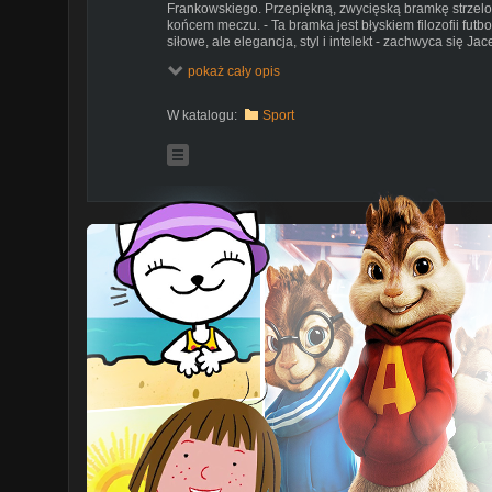
Frankowskiego. Przepiękną, zwycięską bramkę strzelo
końcem meczu. - Ta bramka jest błyskiem filozofii futb
siłowe, ale elegancja, styl i intelekt - zachwyca się J
Frankowskiego z Jagiellonii, zdradza kulisy swojego 
pokaż cały opis
napastnikiem ligi. Więcej wideo:
http://ekstraklasa.tv
W katalogu:
Sport