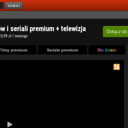
ów i seriali premium + telewizja
Dołącz
do
3,99 zł / miesiąc
Filmy premium
Seriale premium
Dla dzieci