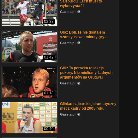
Salzburgu. Lech musi to
wykorzystać!
Gazeta.pl
02:33
Glik: Boli, że nie dostałem
szansy, nawet minuty gry...
Gazeta.pl
01:42
Glik: Ta porażka to lekcja
pokory. Nie mieliśmy żadnych
argumentów na Urugwaj
Gazeta.pl
01:18
Glinka: najbardziej dramatyczny
mecz kadry od 2005 roku!
Gazeta.pl
00:40