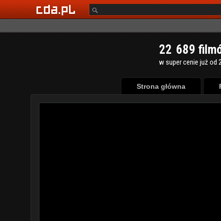
2
2
6
8
9
film
w super cenie już od 2
Strona główna