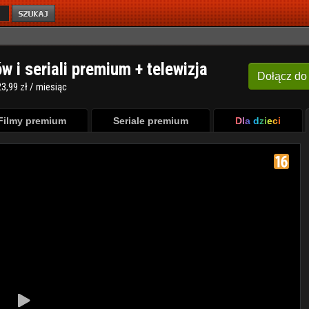
ów i seriali premium + telewizja
Dołącz
do
3,99 zł / miesiąc
Filmy premium
Seriale premium
Dla dzieci