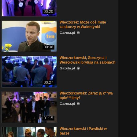
00:20
Wieczorek: Może coś mnie
zaskoczy w Walentynki
Gazeta.pl
00:36
Wieczorkowski, Gorczyca i
Wesołowski brylują na salonach
Gazeta.pl
00:27
Wieczorkowski: Zaraz ją k**wa
opie***limy!
Gazeta.pl
01:15
Wieczorkowski i Pawlicki w
barze