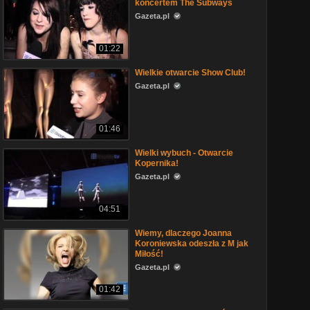
koncertem The Subways
Gazeta.pl
01:22
Wielkie otwarcie Show Club!
Gazeta.pl
01:46
Wielki wybuch - Otwarcie
Kopernika!
Gazeta.pl
04:51
Wiemy, dlaczego Joanna
Koroniewska odeszła z M jak
Miłość!
Gazeta.pl
01:42