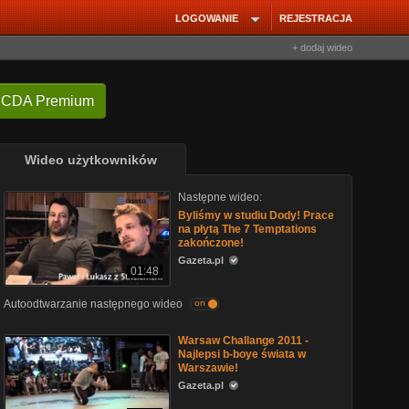
LOGOWANIE
REJESTRACJA
+ dodaj wideo
 CDA Premium
Wideo użytkowników
Następne wideo:
Byliśmy w studiu Dody! Prace
na płytą The 7 Temptations
zakończone!
Gazeta.pl
01:48
Autoodtwarzanie następnego wideo
on
Warsaw Challange 2011 -
Najlepsi b-boye świata w
Warszawie!
Gazeta.pl