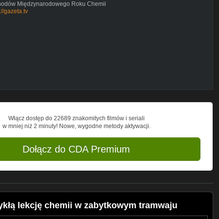
bchodów Międzynarodowego Roku Chemii
://gazeta.tv
Włącz dostęp do 22689 znakomitych filmów i seriali
w mniej niż 2 minuty! Nowe, wygodne metody aktywacji.
Dołącz do CDA Premium
kłą lekcję chemii w zabytkowym tramwaju