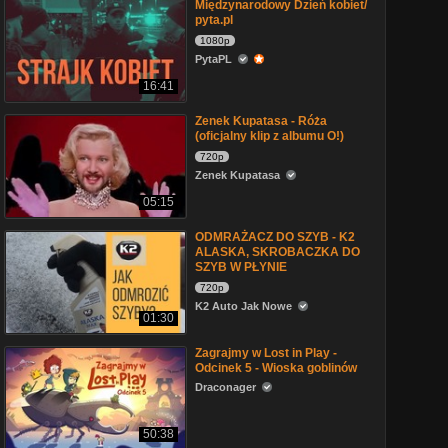
Międzynarodowy Dzień kobiet/
pyta.pl
1080p
PytaPL
16:41
Zenek Kupatasa - Róża
(oficjalny klip z albumu O!)
720p
Zenek Kupatasa
05:15
ODMRAŻACZ DO SZYB - K2
ALASKA, SKROBACZKA DO
SZYB W PŁYNIE
720p
K2 Auto Jak Nowe
01:30
Zagrajmy w Lost in Play -
Odcinek 5 - Wioska goblinów
Draconager
50:38