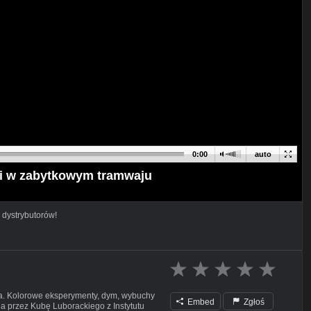
0:00
auto
ii w zabytkowym tramwaju
 dystrybutorów!
na. Kolorowe eksperymenty, dym, wybuchy
Embed
Zgłoś
a przez Kubę Luborackiego z Instytutu