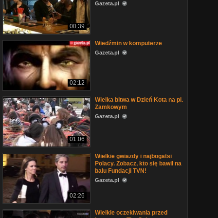
Gazeta.pl
00:39
Wiedźmin w komputerze
Gazeta.pl
02:12
Wielka bitwa w Dzień Kota na pl.
Zamkowym
Gazeta.pl
01:06
Wielkie gwiazdy i najbogatsi
Polacy. Zobacz, kto się bawił na
balu Fundacji TVN!
Gazeta.pl
02:26
Wielkie oczekiwania przed