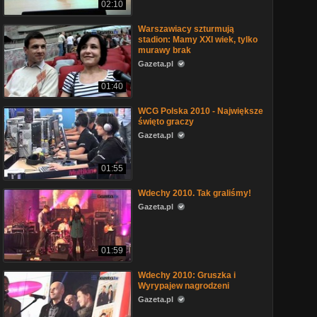
02:10
Warszawiacy szturmują
stadion: Mamy XXI wiek, tylko
murawy brak
Gazeta.pl
01:40
WCG Polska 2010 - Największe
święto graczy
Gazeta.pl
01:55
Wdechy 2010. Tak graliśmy!
Gazeta.pl
01:59
Wdechy 2010: Gruszka i
Wyrypajew nagrodzeni
Gazeta.pl