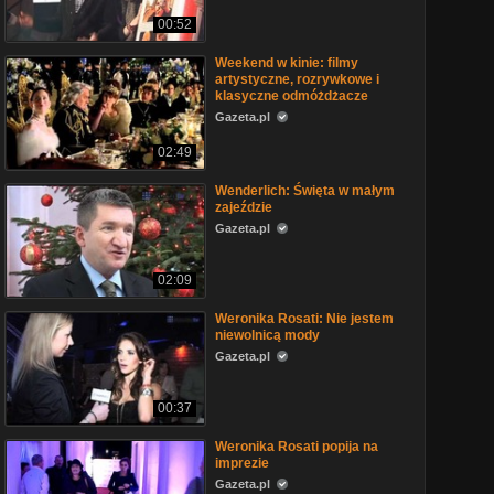
00:52
Weekend w kinie: filmy
artystyczne, rozrywkowe i
klasyczne odmóżdżacze
Gazeta.pl
02:49
Wenderlich: Święta w małym
zajeździe
Gazeta.pl
02:09
Weronika Rosati: Nie jestem
niewolnicą mody
Gazeta.pl
00:37
Weronika Rosati popija na
imprezie
Gazeta.pl