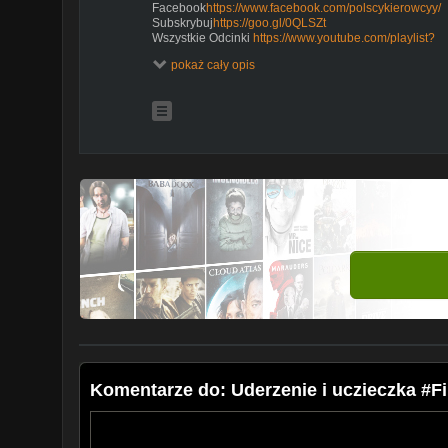
Facebook
https://www.facebook.com/polscykierowcyy/
Subskrybuj
https://goo.gl/0QLSZt
Wszystkie Odcinki
https://www.youtube.com/playlist?
listPLp7dVrpYO66fepVy2R7COl6uC7UeIe_fa
pokaż cały opis
Kierowco tworzę tę serię Polscy Kierowcy. Chcę by był
jak również Piesi zrozumieli, że na drodze trzeba by
ostrożnym!
Seria ma na celu przedstawienie scen: Zachowanie Ki
oraz kolizję wszystko co tu zobaczysz będzie działo s
wideorejestratory, telefony, kamery.
Obejrzyj wcześniejszy film:
https://www.youtube.com/pl
playnext1&listUUPX5smy7RVy9FpMPTeYZctw&index
Materiały, które wykorzystałem w kompilacji pochodzą
#PolscyKierowcy #Polska #Kierowcy
Komentarze do: Uderzenie i uczieczka #F