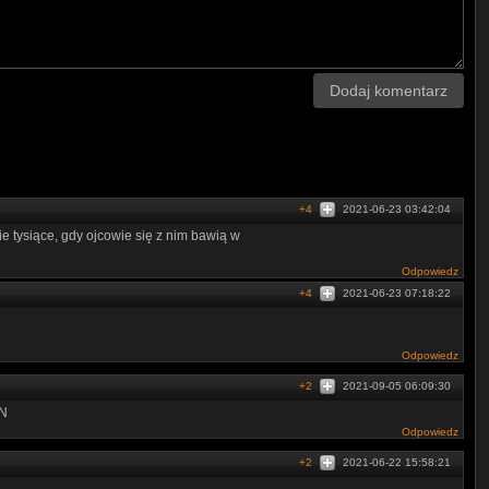
Dodaj komentarz
+4
2021-06-23 03:42:04
ie tysiące, gdy ojcowie się z nim bawią w
Odpowiedz
+4
2021-06-23 07:18:22
Odpowiedz
+2
2021-09-05 06:09:30
­U­N
Odpowiedz
+2
2021-06-22 15:58:21