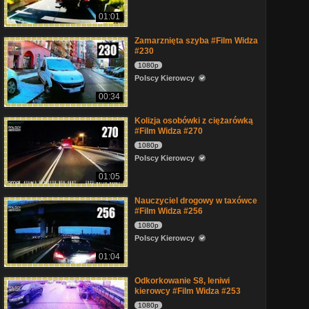
01:01
Zamarznięta szyba #Film Widza
#230
1080p
Polscy Kierowcy
00:34
Kolizja osobówki z ciężarówką
#Film Widza #270
1080p
Polscy Kierowcy
01:05
Nauczyciel drogowy w taxówce
#Film Widza #256
1080p
Polscy Kierowcy
01:04
Odkorkowanie S8, leniwi
kierowcy #Film Widza #253
1080p