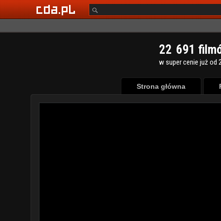
2
2
6
9
1
film
w super cenie już od 2
Strona główna