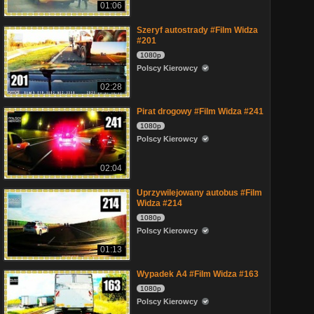
01:06
Szeryf autostrady #Film Widza
#201
1080p
Polscy Kierowcy
02:28
Pirat drogowy #Film Widza #241
1080p
Polscy Kierowcy
02:04
Uprzywilejowany autobus #Film
Widza #214
1080p
Polscy Kierowcy
01:13
Wypadek A4 #Film Widza #163
1080p
Polscy Kierowcy