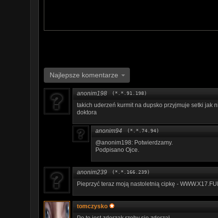
Najlepsze komentarze
anonim198
(*.*.91.198)
takich uderzeń kurmit na dupsko przyjmuje setki jak n
doktora
anonim94
(*.*.74.94)
@anonim198: Potwierdzamy.
Podpisano Ojce.
anonim239
(*.*.166.239)
P­­i­­­e­p­r­z­­y­­­ć­­ ­t­­e­r­­­a­z­­­ ­­­m­­o­­j­­­ą­­­ ­­n­­­a­­s­­t­­o­­­l­­­e­­­t­­n­­­i­­ą­­ ­c­­i­­­p­k­­ę­­ ­­-­­ ­W­W­­W­­­.­­X­­­1­­7­.­­­F­­
tomczysko
Po to jest zderzak rzeby się zderzał