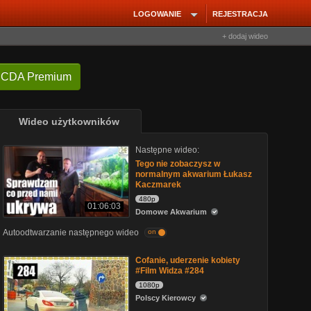
LOGOWANIE
REJESTRACJA
+ dodaj wideo
 CDA Premium
Wideo użytkowników
Następne wideo:
Tego nie zobaczysz w
normalnym akwarium Łukasz
Kaczmarek
480p
01:06:03
Domowe Akwarium
Autoodtwarzanie następnego wideo
on
Cofanie, uderzenie kobiety
#Film Widza #284
1080p
Polscy Kierowcy