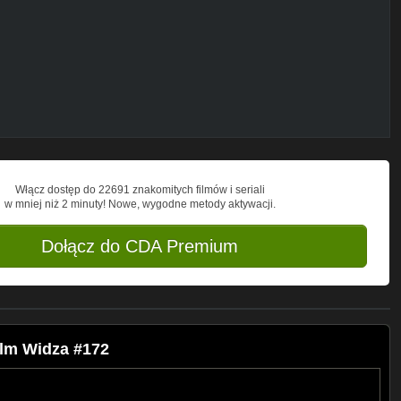
a to seria edukacyjna, by każdy kierowca
ć rozsądnym, skupionym i przede wszystkim
erowców na drodze, stłuczki, wypadki
ię w Polsce, dzięki nagraniom przez
aylist?
Włącz dostęp do 22691 znakomitych filmów i seriali
1
w mniej niż 2 minuty! Nowe, wygodne metody aktywacji.
 z YouTube za zgodą autora.
Dołącz do CDA Premium
ilm Widza #172