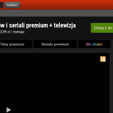
ów i seriali premium + telewizja
Dołącz
do
3,99 zł / miesiąc
Filmy premium
Seriale premium
Dla dzieci