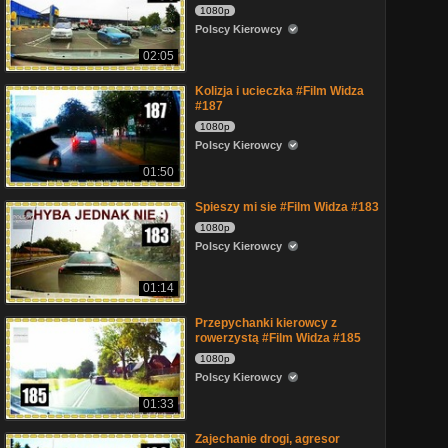
1080p
Polscy Kierowcy
02:05
Kolizja i ucieczka #Film Widza
#187
1080p
Polscy Kierowcy
01:50
Spieszy mi sie #Film Widza #183
1080p
Polscy Kierowcy
01:14
Przepychanki kierowcy z
rowerzystą #Film Widza #185
1080p
Polscy Kierowcy
01:33
Zajechanie drogi, agresor