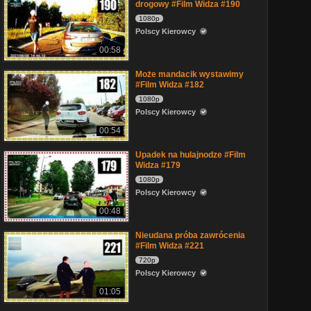
drogowy #Film Widza #190
1080p
Polscy Kierowcy
00:58
Może mandacik wystawimy
#Film Widza #182
1080p
Polscy Kierowcy
00:54
Upadek na hulajnodze #Film
Widza #179
1080p
Polscy Kierowcy
00:48
Nieudana próba zawrócenia
#Film Widza #221
720p
Polscy Kierowcy
01:05