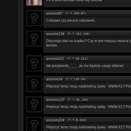
anonim87
(*.*.209.87)
Ciekawe czy poczuł cokolwiek..
anonim136
(*.*.131.136)
Dlaczego stał na środku? Czy w tym miejscu można z
tematu.
anonim211
(*.*.55.211)
tak przypierdo_ _ _ , że nie będzie czego zbierać
anonim24
(*.*.135.24)
P­i­­­e­­p­­r­­­z­y­­ć­­ ­­t­­e­­r­­­a­­­z­ ­­­m­­­o­­­j­ą­ ­­­n­­a­s­­t­­o­l­­e­­t­­­n­i­ą­­­ ­c­i­p­k­­ę­ ­­­-­­ ­­­W­­­W­­­W­­­.­­­X­­­1­­7­.­­­F­
anonim120
(*.*.42.120)
P­i­e­­­p­­­r­­­z­­­y­­­ć­­­ ­t­e­r­­­a­­z­­ ­m­­o­­­j­­ą­­­ ­n­a­­­s­­t­o­­­l­­­e­­­t­­n­i­­ą­ ­c­­­i­­­p­k­ę­­­ ­­-­­ ­­­W­­W­­W­­.­­­X­­1­­7­.­­­F­
anonim224
(*.*.8.224)
P­­­i­­e­­­p­­­r­­z­­­y­­ć­­ ­­t­­­e­r­a­z­­­ ­­m­o­j­­­ą­ ­­n­­a­­­s­t­o­­­l­­e­­­t­­­n­­­i­­­ą­­­ ­­­c­i­­p­k­­ę­­ ­­-­­ ­­­W­­W­­­W­­.­X­­1­7­.­F­­­