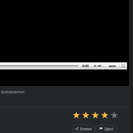
0:00
auto
 dystrybutorów!
Embed
Zgłoś