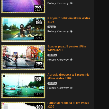
Polscy Kierowcy
01:37
Karyna z Sebkiem #Film Widza
#196
720p
Polscy Kierowcy
00:47
Spacer przez 5 pasów #Film
Widza #203
1080p
Polscy Kierowcy
00:37
Agresja drogowa w Szczecinie
#Film Widza #169
1080p
Polscy Kierowcy
01:00
Pani z Mercedesa #Film Widza
#200