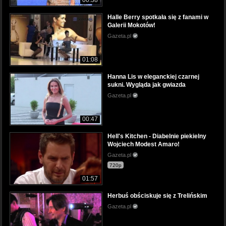
Halle Berry spotkała się z fanami w
Galerii Mokotów!
Gazeta.pl
01:08
Hanna Lis w eleganckiej czarnej
sukni. Wygląda jak gwiazda
Gazeta.pl
00:47
Hell's Kitchen - Diabelnie piekielny
Wojciech Modest Amaro!
Gazeta.pl
720p
01:57
Herbuś obściskuje się z Trelińskim
Gazeta.pl