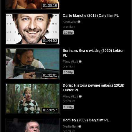
01:38:19
Carte blanche (2015) Cały film PL
KinoSwiat
premium
1080p
01:44:53
Surinam: Gra o władzę (2020) Lektor
PL
Filmy Akcji
premium
1080p
01:32:01
Doris: Historia pewnej miłości (2018)
Lektor PL
Filmy Akcji
premium
1080p
01:28:57
Dom zły (2009) Cały film PL
Media4fun
premium