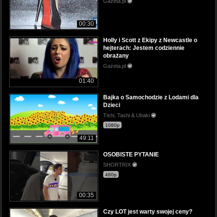
Gazeta.pl
00:30
Holly i Scott z Ekipy z Newcastle o
hejterach: Jestem codziennie
obrażany
Gazeta.pl
01:40
Bajka o Samochodzie z Lodami dla
Dzieci
Tishi, Tashi & Ubaki
1080p
49:11
OSOBISTE PYTANIE
SHORTRIX
480p
00:35
Czy LOT jest warty swojej ceny?