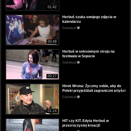
01:42
Herbuś szuka swojego zdjęcia w
kalendarzu
Gazeta.pl
00:48
Herbuś w seksownym stroju na
festiwalu w Sopocie
Gazeta.pl
00:27
Hirek Wrona: Życzmy sobie, aby do
Polski przyjeżdżali zagraniczni artyści
Gazeta.pl
01:24
HIT czy KIT. Edyta Herbuś w
przezroczystej kreacji!