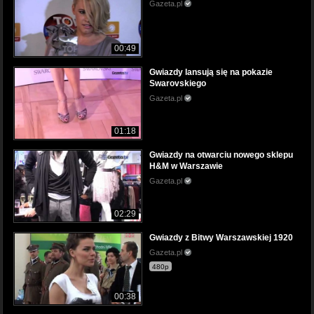
Gazeta.pl
00:49
Gwiazdy lansują się na pokazie
Swarovskiego
Gazeta.pl
01:18
Gwiazdy na otwarciu nowego sklepu
H&M w Warszawie
Gazeta.pl
02:29
Gwiazdy z Bitwy Warszawskiej 1920
Gazeta.pl
480p
00:38