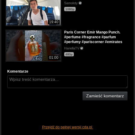
Samoloty
1080p
19:40
Paris Corner Emir Mango Punch.
#perfume #fragrance #parfum
#perfumy #pariscorner #emirates
HanellaTV
480p
01:00
Komentarze
Zamieść komentarz
Przejdź do pełnej wersji cda.pl