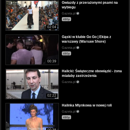
Gwiazdy z przerażonymi psami na
wybiegu
Gazeta.pl
480p
02:04
Gąski w klubie Go Go | Ekipa z
warszawy (Warsaw Shore)
Gazeta.pl
480p
00:39
Halicki: Świąteczne obowiązki - żona
miałaby zastrzeżenia
Gazeta.pl
02:22
Halinka Mlynkowa w nowej roli
Gazeta.pl
480p
00:38