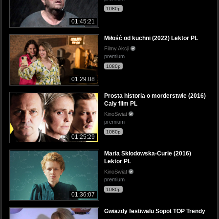
1080p
01:45:21
Miłość od kuchni (2022) Lektor PL
Filmy Akcji
premium
1080p
01:29:08
Prosta historia o morderstwie (2016)
Cały film PL
KinoSwiat
premium
1080p
01:25:29
Maria Skłodowska-Curie (2016)
Lektor PL
KinoSwiat
premium
1080p
01:36:07
Gwiazdy festiwalu Sopot TOP Trendy