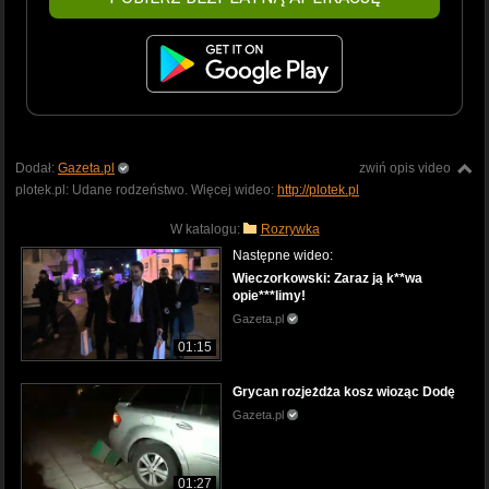
Dodał:
Gazeta.pl
zwiń opis video
plotek.pl: Udane rodzeństwo. Więcej wideo:
http://plotek.pl
W katalogu:
Rozrywka
Następne wideo:
Wieczorkowski: Zaraz ją k**wa
opie***limy!
Gazeta.pl
01:15
Grycan rozjeżdża kosz wioząc Dodę
Gazeta.pl
01:27