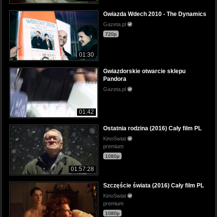
Gwiazda Wdech 2010 - The Dynamics
Gazeta.pl
720p
01:30
Gwiazdorskie otwarcie sklepu
Pandora
Gazeta.pl
01:42
Ostatnia rodzina (2016) Cały film PL
KinoSwiat
premium
1080p
01:57:28
Szczęście świata (2016) Cały film PL
KinoSwiat
premium
1080p