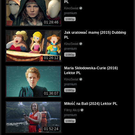
PL
KinoSwiat
premium
1080p
01:28:46
Jak uratować mamę (2015) Dubbing
PL
KinoSwiat
premium
1080p
01:26:12
Maria Skłodowska-Curie (2016)
Lektor PL
KinoSwiat
premium
1080p
01:36:07
Miłość na Bali (2024) Lektor PL
Filmy Akcji
premium
1080p
01:52:24