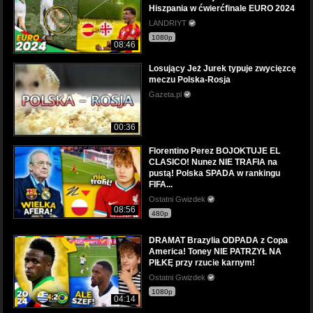
Hiszpania w ćwierćfinale EURO 2024
LANDRIYT
1080p
08:46
Losujący Jeż Jurek typuje zwycięzcę
meczu Polska-Rosja
Gazeta.pl
00:36
Florentino Perez BOJOKTUJE EL
CLASICO! Nunez NIE TRAFIA na
pustą! Polska SPADA w rankingu
FIFA...
Ostatni Gwizdek
08:56
480p
DRAMAT Brazylia ODPADA z Copa
America! Toney NIE PATRZYŁ NA
PIŁKĘ przy rzucie karnym!
Ostatni Gwizdek
1080p
04:14