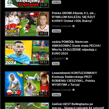
1080p
11:20
Polska GROMI Albanię 4:1, ale...
RYWALOM NALEŻAŁ SIĘ RZUT
KARNY! Debiut i GOL Buksy!
Ostatni Gwizdek
1080p
08:03
sędzia POMÓGŁ Niemcom
AWANSOWAĆ Danie miała PECHA!
Włochy ZASŁUŻENIE odpadają z
EURO 2024
LANDRIYT
09:51
720p
Lewandowski KONTUZJOWANY!
Kontuzja Świderskiego PRZY
ROBIENIU CIESZYNKI... Polska
WYGRYWA z Turcją!
Ostatni Gwizdek
08:11
1080p
świński GEST Bellinghama po
meczu... Słowacji zabrakło 84 sekund!