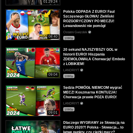
01:29:24
Polska ODPADA Z EURO! Faul
Szczęsnego GŁOWĄ! Zieliński
ROZGORYCZONY PO MECZU!
Lewandowski nie pomógł
Ostatni Gwizdek
08:40
1080p
20 sekund NAJSZYBSZY GOL w
historii EURO! Hiszpania
ZDEMOLOWAŁA Chorwację! Embolo
z LOBIKIEM!
LANDRIYT
09:04
1080p
Sędzia POMÓGŁ NIEMCOM wygrać
MECZ! Koszmarna KONTUZJA!
Chorwacja prawie POZA EURO!
LANDRIYT
1080p
09:01
Dlaczego WYGRAMY ze Słowacją na
EURO 2020?! Polska - Słowacja... to
łatwe punkty, czy ciężki mecz?