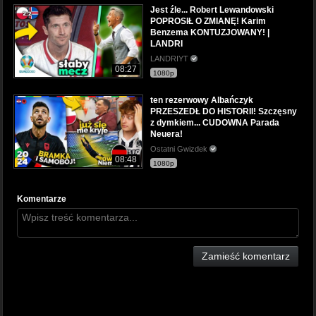
Jest źle... Robert Lewandowski
POPROSIŁ O ZMIANĘ! Karim
Benzema KONTUZJOWANY! |
LANDRI
LANDRIYT
08:27
1080p
ten rezerwowy Albańczyk
PRZESZEDŁ DO HISTORII! Szczęsny
z dymkiem... CUDOWNA Parada
Neuera!
Ostatni Gwizdek
08:48
1080p
Komentarze
Zamieść komentarz