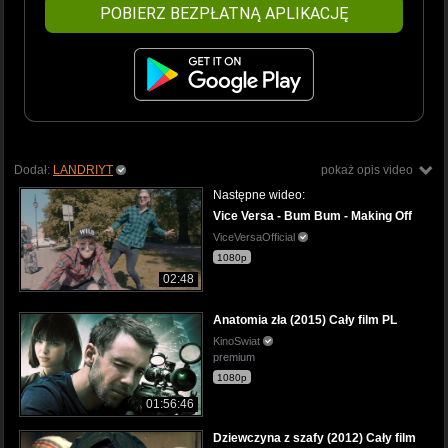
POBIERZ BEZPŁATNĄ APLIKACJĘ
Dodał:
LANDRIYT
pokaż opis video
Następne wideo:
Vice Versa - Bum Bum - Making Off
ViceVersaOfficial
1080p
02:48
Anatomia zła (2015) Cały film PL
KinoSwiat
premium
1080p
01:56:46
Dziewczyna z szafy (2012) Cały film