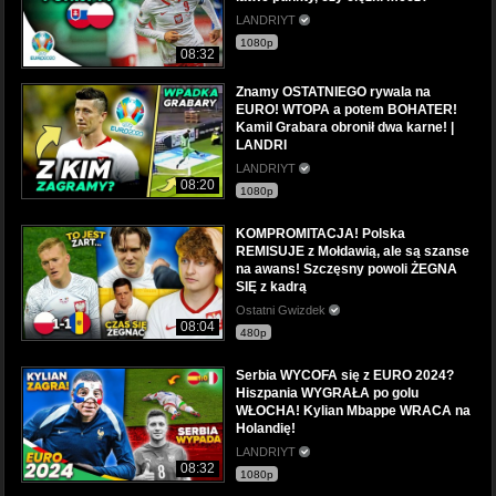
LANDRIYT
1080p
08:32
Znamy OSTATNIEGO rywala na
EURO! WTOPA a potem BOHATER!
Kamil Grabara obronił dwa karne! |
LANDRI
LANDRIYT
08:20
1080p
KOMPROMITACJA! Polska
REMISUJE z Mołdawią, ale są szanse
na awans! Szczęsny powoli ŻEGNA
SIĘ z kadrą
Ostatni Gwizdek
08:04
480p
Serbia WYCOFA się z EURO 2024?
Hiszpania WYGRAŁA po golu
WŁOCHA! Kylian Mbappe WRACA na
Holandię!
LANDRIYT
08:32
1080p