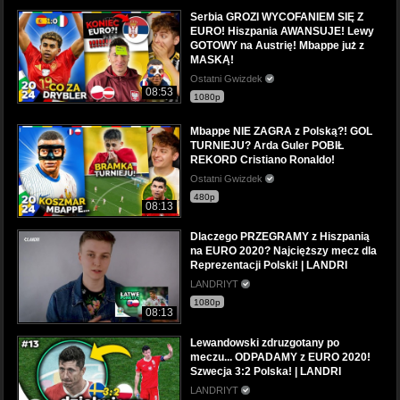
Serbia GROZI WYCOFANIEM SIĘ Z
EURO! Hiszpania AWANSUJE! Lewy
GOTOWY na Austrię! Mbappe już z
MASKĄ!
Ostatni Gwizdek
08:53
1080p
Mbappe NIE ZAGRA z Polską?! GOL
TURNIEJU? Arda Guler POBIŁ
REKORD Cristiano Ronaldo!
Ostatni Gwizdek
480p
08:13
Dlaczego PRZEGRAMY z Hiszpanią
na EURO 2020? Najcięższy mecz dla
Reprezentacji Polski! | LANDRI
LANDRIYT
1080p
08:13
Lewandowski zdruzgotany po
meczu... ODPADAMY z EURO 2020!
Szwecja 3:2 Polska! | LANDRI
LANDRIYT