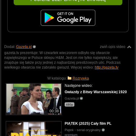
Dodał:
Gazeta.pl
zwiń opis video
gazeta.tv prezentuje: W czwartek wieczorem odbyło się otwarcie
największego w Polsce sklepu H&M. Jest on nie tylko największy, ale
znajduje się także przy jednej z najbardziej prestiżowych ulic. Podczas
wielkiego otwarcia nie zabrakło gwiazd. Więcej wideo:
http://gazeta.tv
W katalogu:
Rozrywka
Następne wideo:
Gwiazdy z Bitwy Warszawskiej 1920
Gazeta.pl
480p
00:38
PIĄTEK (2025) Cały film PL
Piątek - serial oryginalny
premium