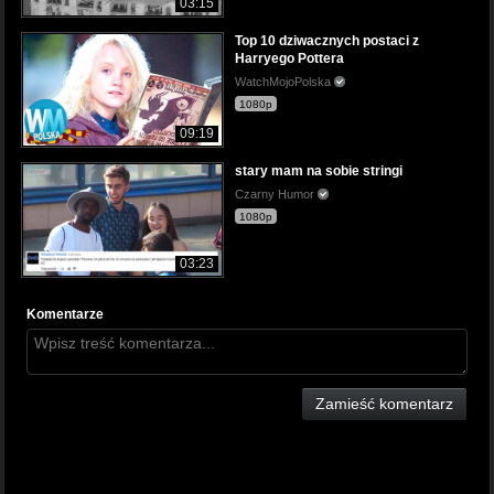
03:15
Top 10 dziwacznych postaci z
Harryego Pottera
WatchMojoPolska
1080p
09:19
stary mam na sobie stringi
Czarny Humor
1080p
03:23
Komentarze
Zamieść komentarz