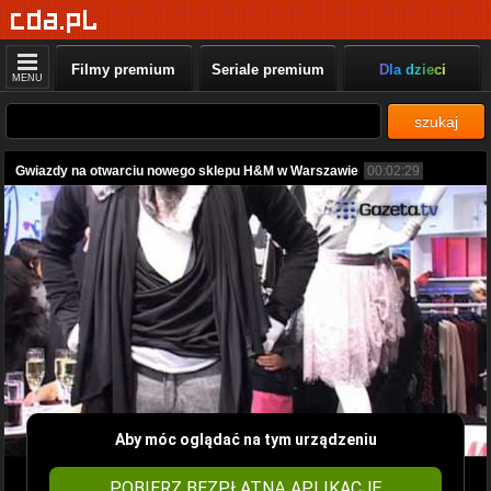
Filmy premium
Seriale premium
Dla dzieci
MENU
szukaj
Gwiazdy na otwarciu nowego sklepu H&M w Warszawie
00:02:29
Aby móc oglądać na tym urządzeniu
POBIERZ BEZPŁATNĄ APLIKACJĘ