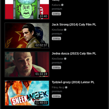
Kabura
premium
1080p
10:40
Jack Strong (2014) Cały Film PL
KinoSwiat
premium
1080p
02:02:37
Jedna dusza (2023) Cały film PL
KinoSwiat
premium
1080p
01:33:19
Tydzień grozy (2016) Lektor PL
Filmy Akcji
premium
1080p
01:48:03