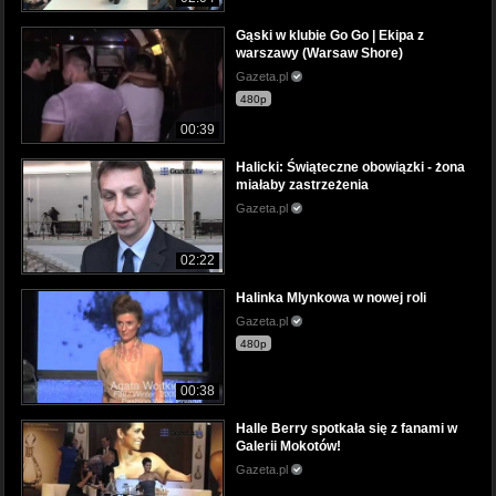
Gąski w klubie Go Go | Ekipa z
warszawy (Warsaw Shore)
Gazeta.pl
480p
00:39
Halicki: Świąteczne obowiązki - żona
miałaby zastrzeżenia
Gazeta.pl
02:22
Halinka Mlynkowa w nowej roli
Gazeta.pl
480p
00:38
Halle Berry spotkała się z fanami w
Galerii Mokotów!
Gazeta.pl