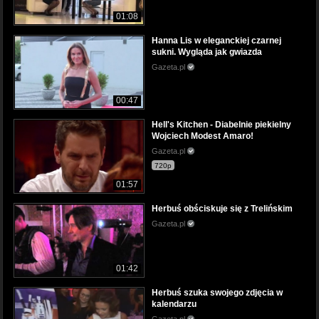
01:08
Hanna Lis w eleganckiej czarnej
sukni. Wygląda jak gwiazda
Gazeta.pl
00:47
Hell's Kitchen - Diabelnie piekielny
Wojciech Modest Amaro!
Gazeta.pl
720p
01:57
Herbuś obściskuje się z Trelińskim
Gazeta.pl
01:42
Herbuś szuka swojego zdjęcia w
kalendarzu