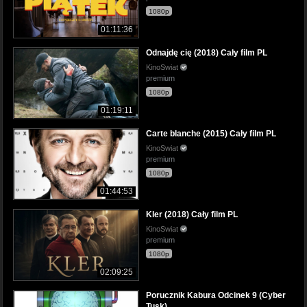
1080p
01:11:36
Odnajdę cię (2018) Cały film PL
KinoSwiat
premium
1080p
01:19:11
Carte blanche (2015) Cały film PL
KinoSwiat
premium
1080p
01:44:53
Kler (2018) Cały film PL
KinoSwiat
premium
1080p
02:09:25
Porucznik Kabura Odcinek 9 (Cyber
Tusk)