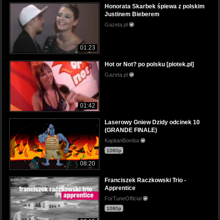
Honorata Skarbek śpiewa z polskim
Justinem Bieberem
Gazeta.pl
01:23
Hot or Not? po polsku [plotek.pl]
Gazeta.pl
01:42
Laserowy Gniew Dzidy odcinek 10
(GRANDE FINALE)
KapitanBomba
1080p
08:20
Franciszek Raczkowski Trio -
Apprentice
ForTuneOfficial
1080p