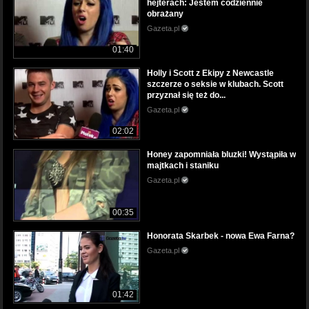
hejterach: Jestem codziennie
obrażany
Gazeta.pl
01:40
Holly i Scott z Ekipy z Newcastle
szczerze o seksie w klubach. Scott
przyznał się też do...
Gazeta.pl
02:02
Honey zapomniała bluzki! Wystąpiła w
majtkach i staniku
Gazeta.pl
00:35
Honorata Skarbek - nowa Ewa Farna?
Gazeta.pl
01:42