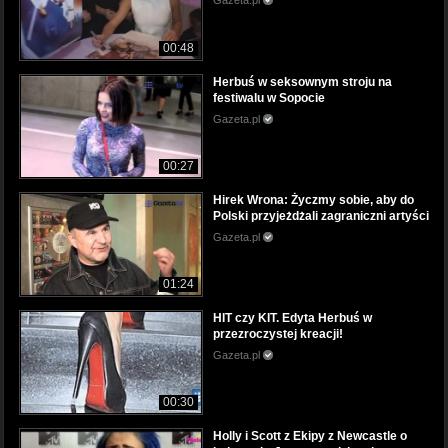
Gazeta.pl
00:48
Herbuś w seksownym stroju na
festiwalu w Sopocie
Gazeta.pl
00:27
Hirek Wrona: Życzmy sobie, aby do
Polski przyjeżdżali zagraniczni artyści
Gazeta.pl
01:24
HIT czy KIT. Edyta Herbuś w
przezroczystej kreacji!
Gazeta.pl
00:30
Holly i Scott z Ekipy z Newcastle o