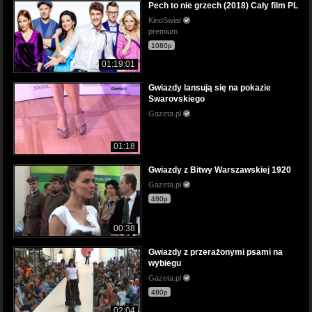
Pech to nie grzech (2018) Cały film PL
KinoSwiat
premium
1080p
01:19:01
Gwiazdy lansują się na pokazie
Swarovskiego
Gazeta.pl
01:18
Gwiazdy z Bitwy Warszawskiej 1920
Gazeta.pl
480p
00:38
Gwiazdy z przerażonymi psami na
wybiegu
Gazeta.pl
480p
02:04