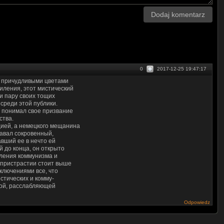
Dodaj komentarz
0
2017-12-25 19:47:17
 причудливыми цветами
иления, этот мистический
и пару своих тощих
 среди этой публики.
е понимал свое призвание
ства.
ией, а немецкого мещанина
давал сокровенный,
вший ее в нечто ей
 до конца, он открыто
вления коммунизма и
еспристрастии стоит выше
ключениями все, что
стических и комму-
ной, расслабляющей
Odpowiedz