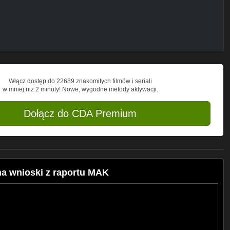
Włącz dostęp do 22689 znakomitych filmów i seriali
w mniej niż 2 minuty! Nowe, wygodne metody aktywacji.
Dołącz do CDA Premium
a wnioski z raportu MAK