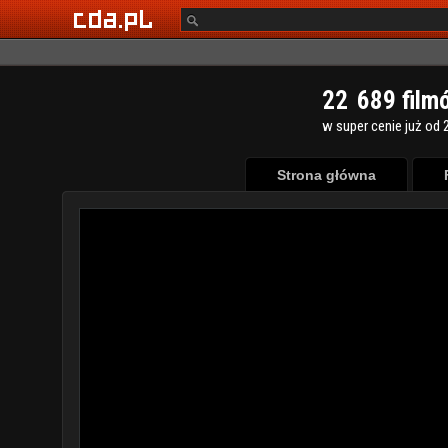
2
2
6
8
9
film
w super cenie już od 2
Strona główna