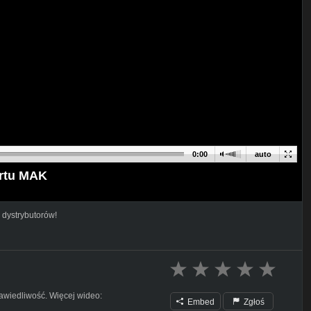
0:00
auto
ortu MAK
 dystrybutorów!
rawiedliwość. Więcej wideo:
Embed
Zgłoś