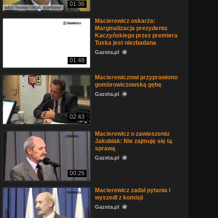
01:36
Macierewicz oskarża:
Marginalizacja prezydenta
Kaczyńskiego przez premiera
Tuska jest niezbadana
Gazeta.pl
01:48
Macierewiczowi przyprawiono
gombrowiczowską gębę
Gazeta.pl
02:43
Macierewicz o zawieszeniu
Jakubiak: Nie zajmuję się tą
sprawą
Gazeta.pl
00:26
Macierewicz zadał pytania i
wyszedł z komisji
Gazeta.pl