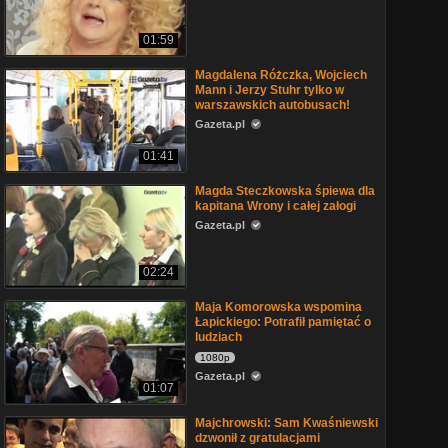
01:59
Magdalena Różczka, Wojciech
Mann i Jerzy Stuhr tylko w
warszawskich autobusach!
Gazeta.pl
01:41
Magda Steczkowska śpiewa dla
kapitana Wrony i całej załogi
Gazeta.pl
02:24
Maja Komorowska wspomina
Łapickiego: Potrafił pamiętać o
ludziach
1080p
Gazeta.pl
01:07
Majchrowski: Sam Kwaśniewski
dzwonił z gratulacjami