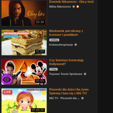
Dominik Nikonorov - Obcy ktoś
Milita Nikonorov
03:39
Miodownik piernikowy z
kremem i powidłami
1080p
KobieceInspiracje
02:05
Czy iluminaci kontrolują
Hollywood?
720p
Topowe Teorie Spiskowe
05:05
Piosenki dla dzieci Na żywo
Śpiewaj i baw się z Miś TV!
Miś TV - Piosenki dla ...
05:59:35