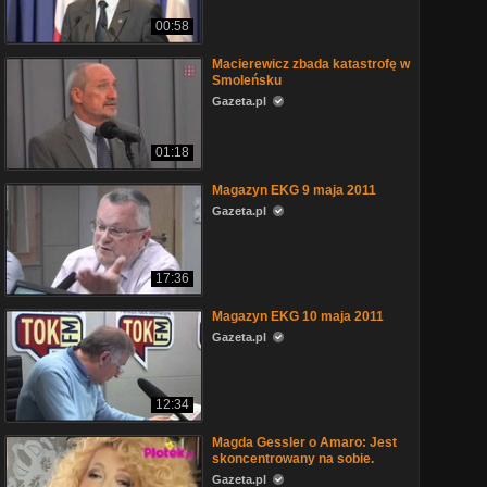
00:58
Macierewicz zbada katastrofę w
Smoleńsku
Gazeta.pl
01:18
Magazyn EKG 9 maja 2011
Gazeta.pl
17:36
Magazyn EKG 10 maja 2011
Gazeta.pl
12:34
Magda Gessler o Amaro: Jest
skoncentrowany na sobie.
Gazeta.pl