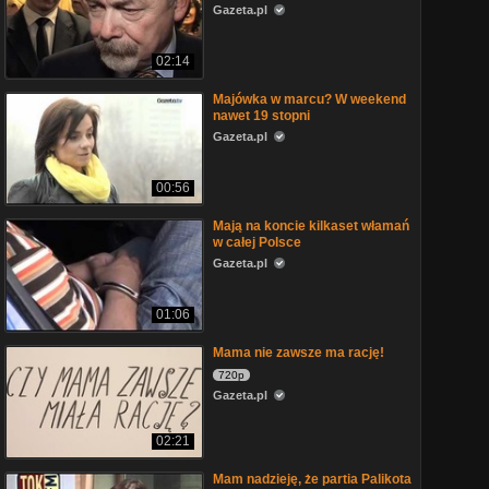
Gazeta.pl
02:14
Majówka w marcu? W weekend
nawet 19 stopni
Gazeta.pl
00:56
Mają na koncie kilkaset włamań
w całej Polsce
Gazeta.pl
01:06
Mama nie zawsze ma rację!
720p
Gazeta.pl
02:21
Mam nadzieję, że partia Palikota