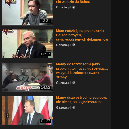
nie wejdzie do Sejmu
Gazeta.pl
13:31
Mam nadzieję na przekazanie
Polsce nowych,
uwiarygodnionych dokumentów
Gazeta.pl
02:17
Mamy do rozwiązania jakiś
problem, to muszą go rozwiązać
wszystkie zainteresowane
strony
Gazeta.pl
14:52
Mamy dużo ostrych przepisów,
ale nie są one egzekwowane
Gazeta.pl
01:27