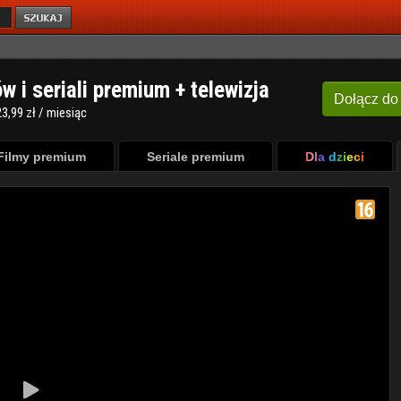
ów i seriali premium + telewizja
Dołącz
do
3,99 zł / miesiąc
Filmy premium
Seriale premium
Dla dzieci