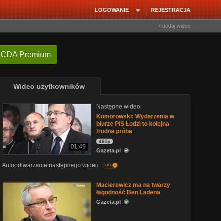
LOGOWANIE
REJESTRACJA
+ dodaj wideo
 CDA Premium
Wideo użytkowników
Następne wideo:
Komorowski: Wydarzenia w
biurze PiS Łodzi to kolejna
trudna próba
480p
01:49
Gazeta.pl
Autoodtwarzanie następnego wideo
on
Macierewicz ma na twarzy
łagodność Ben Ladena
Gazeta.pl