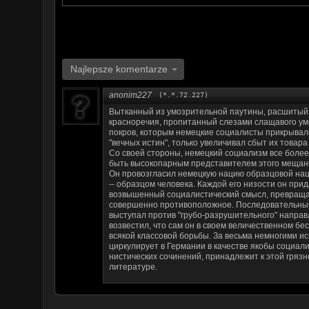
Najlepsze komentarze
anonim227
(*.*.72.227)
Вытканный из умозрительной паутины, расшитый
красноречия, пропитанный слезами слащавого ум
покров, которым немецкие социалисты прикрывал
"вечных истин", только увеличивал сбыт их товара
Со своей стороны, немецкий социализм все боле
быть высокопарным представителем этого мещан
Он провозгласил немецкую нацию образцовой нац
-- образцом человека. Каждой его низости он при
возвышенный социалистический смысл, превраща
совершенно противоположное. Последовательный
выступал против "грубо-разрушительного" напра
возвестил, что сам он в своем величественном б
всякой классовой борьбы. За весьма немногими ис
циркулирует в Германии в качестве якобы социали
нистических сочинений, принадлежит к этой гряз
литературе.