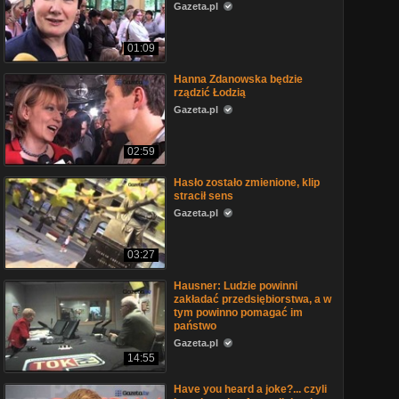
Gazeta.pl
01:09
Hanna Zdanowska będzie
rządzić Łodzią
Gazeta.pl
02:59
Hasło zostało zmienione, klip
stracił sens
Gazeta.pl
03:27
Hausner: Ludzie powinni
zakładać przedsiębiorstwa, a w
tym powinno pomagać im
państwo
Gazeta.pl
14:55
Have you heard a joke?... czyli