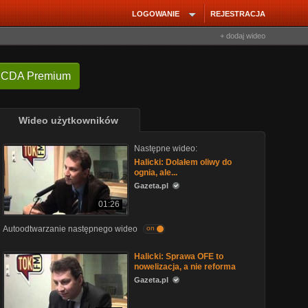
LOGOWANIE
REJESTRACJA
+ dodaj wideo
 CDA Premium
Wideo użytkowników
Następne wideo:
Halicki: Dolałem oliwy do
ognia, ale...
Gazeta.pl
01:26
Autoodtwarzanie następnego wideo
on
Halicki: Sprawa OFE to
nowelizacja, a nie reforma
Gazeta.pl