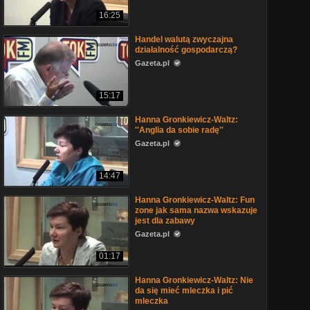
16:25
Handel walutą zwyczajna
działalność gospodarczą?
Gazeta.pl
15:17
Hanna Gronkiewicz-Waltz:
''Anglia da sobie radę''
Gazeta.pl
14:47
Hanna Gronkiewicz-Waltz: Fun
zone jak sama nazwa wskazuje
jest dla zabawy
Gazeta.pl
01:17
Hanna Gronkiewicz-Waltz: Nie
da się mieć mleczka i pić
mleczka