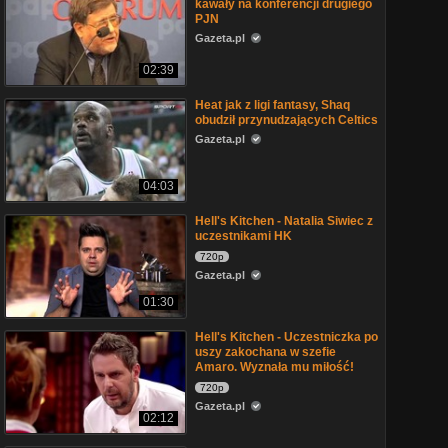
kawały na konferencji drugiego
PJN
Gazeta.pl
02:39
Heat jak z ligi fantasy, Shaq
obudził przynudzających Celtics
Gazeta.pl
04:03
Hell's Kitchen - Natalia Siwiec z
uczestnikami HK
720p
Gazeta.pl
01:30
Hell's Kitchen - Uczestniczka po
uszy zakochana w szefie
Amaro. Wyznała mu miłość!
720p
Gazeta.pl
02:12