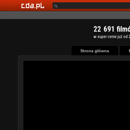
2
2
6
9
1
film
w super cenie już od 2
Strona główna