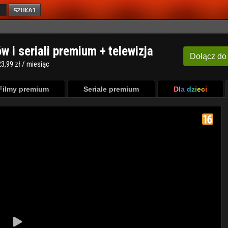
ów i seriali premium + telewizja
Dołącz
do
3,99 zł / miesiąc
Filmy premium
Seriale premium
Dla dzieci