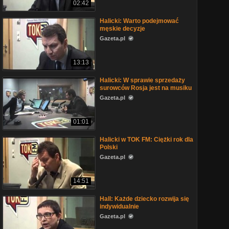
02:42
Halicki: Warto podejmować
męskie decyzje
Gazeta.pl
13:13
Halicki: W sprawie sprzedaży
surowców Rosja jest na musiku
Gazeta.pl
01:01
Halicki w TOK FM: Ciężki rok dla
Polski
Gazeta.pl
14:51
Hall: Każde dziecko rozwija się
indywidualnie
Gazeta.pl