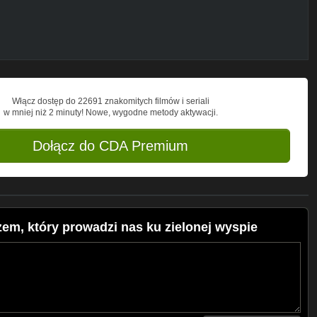
Włącz dostęp do 22691 znakomitych filmów i seriali
w mniej niż 2 minuty! Nowe, wygodne metody aktywacji.
Dołącz do CDA Premium
zem, który prowadzi nas ku zielonej wyspie