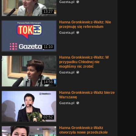
Gazeta.pl
13:27
Hanna Gronkiewicz-Waltz: Nie
przejmuję się referendum
Gazeta.pl
11:10
Hanna Gronkiewicz-Waltz: W
przypadku Chłodnej nie
mogliśmy nic zrobić
Gazeta.pl
14:56
Hanna Gronkiewicz-Waltz bierze
Warszawę
Gazeta.pl
02:52
Hanna Gronkiewicz-Waltz
otworzyła nowe przedszkole