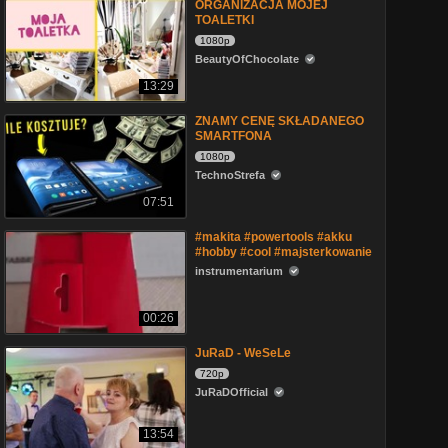
ORGANIZACJA MOJEJ
TOALETKI
1080p
BeautyOfChocolate
13:29
ZNAMY CENĘ SKŁADANEGO
SMARTFONA
1080p
TechnoStrefa
07:51
#makita #powertools #akku
#hobby #cool #majsterkowanie
instrumentarium
00:26
JuRaD - WeSeLe
720p
JuRaDOfficial
13:54