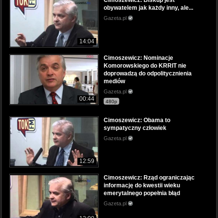
Cimoszewicz: Biskup jest
obywatelem jak każdy inny, ale...
Gazeta.pl
14:04
Cimoszewicz: Nominacje
Komorowskiego do KRRIT nie
doprowadzą do odpolitycznienia
mediów
Gazeta.pl
00:44
480p
Cimoszewicz: Obama to
sympatyczny człowiek
Gazeta.pl
12:59
Cimoszewicz: Rząd ograniczając
informację do kwestii wieku
emerytalnego popełnia błąd
Gazeta.pl