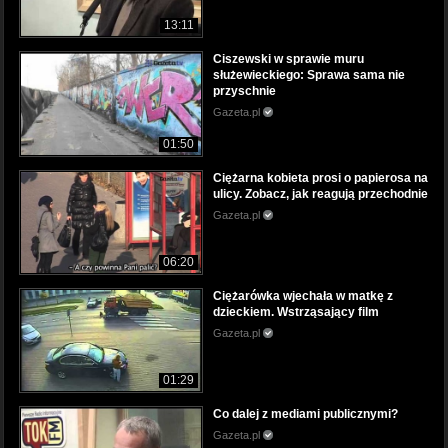
13:11
Ciszewski w sprawie muru
służewieckiego: Sprawa sama nie
przyschnie
Gazeta.pl
01:50
Ciężarna kobieta prosi o papierosa na
ulicy. Zobacz, jak reagują przechodnie
Gazeta.pl
06:20
Ciężarówka wjechała w matkę z
dzieckiem. Wstrząsający film
Gazeta.pl
01:29
Co dalej z mediami publicznymi?
Gazeta.pl