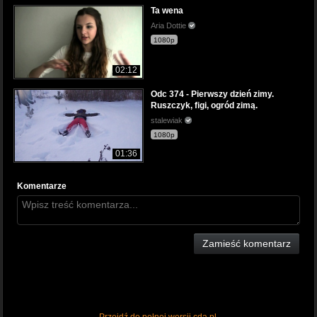
Ta wena
Aria Dottie
1080p
02:12
Odc 374 - Pierwszy dzień zimy.
Ruszczyk, figi, ogród zimą.
stalewiak
1080p
01:36
Komentarze
Zamieść komentarz
Przejdź do pełnej wersji cda.pl