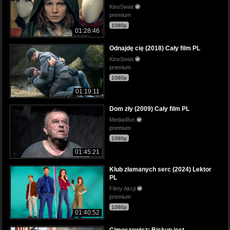
KinoSwiat
premium
1080p
01:28:46
Odnajdę cię (2018) Cały film PL
KinoSwiat
premium
1080p
01:19:11
Dom zły (2009) Cały film PL
Media4fun
premium
1080p
01:45:21
Klub złamanych serc (2024) Lektor
PL
Filmy Akcji
premium
1080p
01:40:52