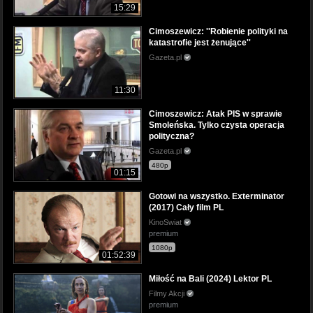
15:29
Cimoszewicz: ''Robienie polityki na
katastrofie jest żenujące''
Gazeta.pl
11:30
Cimoszewicz: Atak PIS w sprawie
Smoleńska. Tylko czysta operacja
polityczna?
Gazeta.pl
480p
01:15
Gotowi na wszystko. Exterminator
(2017) Cały film PL
KinoSwiat
premium
1080p
01:52:39
Miłość na Bali (2024) Lektor PL
Filmy Akcji
premium