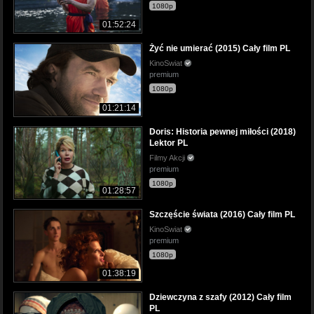
1080p
01:52:24
Żyć nie umierać (2015) Cały film PL
KinoSwiat
premium
1080p
01:21:14
Doris: Historia pewnej miłości (2018)
Lektor PL
Filmy Akcji
premium
1080p
01:28:57
Szczęście świata (2016) Cały film PL
KinoSwiat
premium
1080p
01:38:19
Dziewczyna z szafy (2012) Cały film
PL