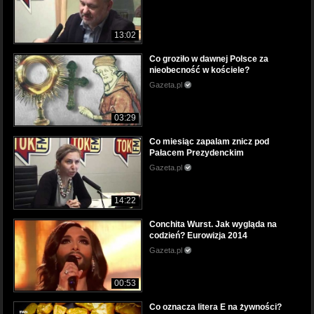
13:02
Co groziło w dawnej Polsce za
nieobecność w kościele?
Gazeta.pl
03:29
Co miesiąc zapalam znicz pod
Pałacem Prezydenckim
Gazeta.pl
14:22
Conchita Wurst. Jak wygląda na
codzień? Eurowizja 2014
Gazeta.pl
00:53
Co oznacza litera E na żywności?