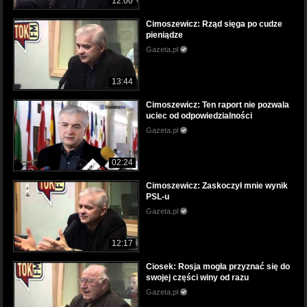
12:00
Cimoszewicz: Rząd sięga po cudze
pieniądze
Gazeta.pl
13:44
Cimoszewicz: Ten raport nie pozwala
uciec od odpowiedzialności
Gazeta.pl
02:24
Cimoszewicz: Zaskoczył mnie wynik
PSL-u
Gazeta.pl
12:17
Ciosek: Rosja mogła przyznać się do
swojej części winy od razu
Gazeta.pl