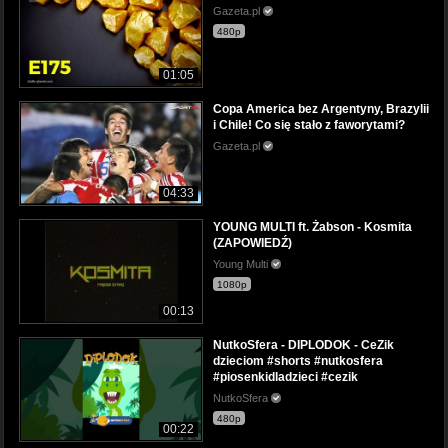
Gazeta.pl
480p
01:05
Copa America bez Argentyny, Brazylii
i Chile! Co się stało z faworytami?
Gazeta.pl
04:33
YOUNG MULTI ft. Żabson - Kosmita
(ZAPOWIEDŹ)
Young Multi
1080p
00:13
NutkoSfera - DIPLODOK - CeZik
dzieciom #shorts #nutkosfera
#piosenkidladzieci #cezik
NutkoSfera
480p
00:22