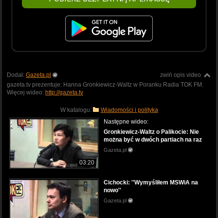
Dodał:
Gazeta.pl
zwiń opis video
gazeta.tv prezentuje: Hanna Gronkiewicz-Waltz w Poranku Radia TOK FM.
Więcej wideo:
http://gazeta.tv
W katalogu:
Wiadomości i polityka
Następne wideo:
Gronkiewicz-Waltz o Palikocie: Nie
można być w dwóch partiach na raz
Gazeta.pl
03:20
Cichocki: ''Wymyśliłem MSWiA na
nowo''
Gazeta.pl