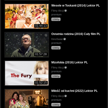
Wesele w Toskanii (2014) Lektor PL
Filmy Akcji
premium
1080p
01:44:13
Ostatnia rodzina (2016) Cały film PL
KinoSwiat
premium
1080p
01:57:28
Mizofobia (2016) Lektor PL
Filmy Akcji
premium
1080p
01:52:15
Miłość od kuchni (2022) Lektor PL
Filmy Akcji
premium
1080p