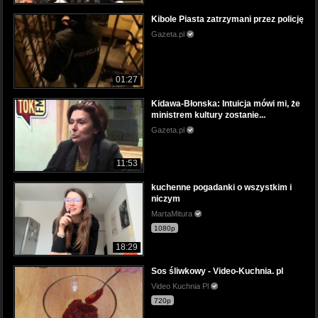
Kibole Piasta zatrzymani przez policję
Gazeta.pl
01:27
Kidawa-Błonska: Intuicja mówi mi, że
ministrem kultury zostanie...
Gazeta.pl
11:53
kuchenne pogadanki o wszystkim i
niczym
MartaMitura
1080p
18:29
Sos śliwkowy - Video-Kuchnia. pl
Video Kuchnia Pl
720p