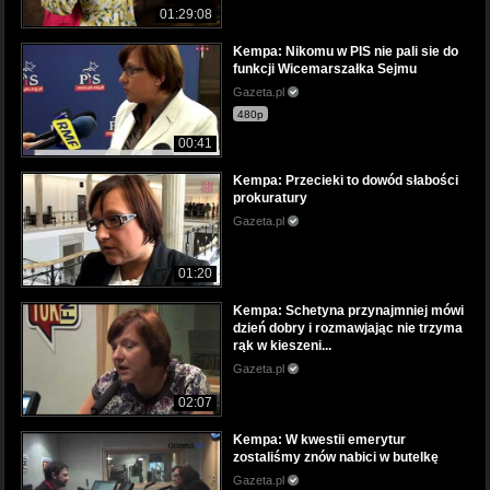
01:29:08
Kempa: Nikomu w PIS nie pali sie do
funkcji Wicemarszałka Sejmu
Gazeta.pl
480p
00:41
Kempa: Przecieki to dowód słabości
prokuratury
Gazeta.pl
01:20
Kempa: Schetyna przynajmniej mówi
dzień dobry i rozmawjając nie trzyma
rąk w kieszeni...
Gazeta.pl
02:07
Kempa: W kwestii emerytur
zostaliśmy znów nabici w butelkę
Gazeta.pl