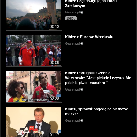
Kibice Legii świętują na Placu
Zamkowym
Gazeta.pl
1080p
00:13
Kibice o Euro we Wrocławiu
Gazeta.pl
00:09
Kibice Portugalii i Czech o
Warszawie: ''Jest pięknie i czysto. Ale
polskie piwo - masakra!''
Gazeta.pl
02:28
Kibicu, sprawdź pogodę na piątkowe
mecze!
Gazeta.pl
01:17