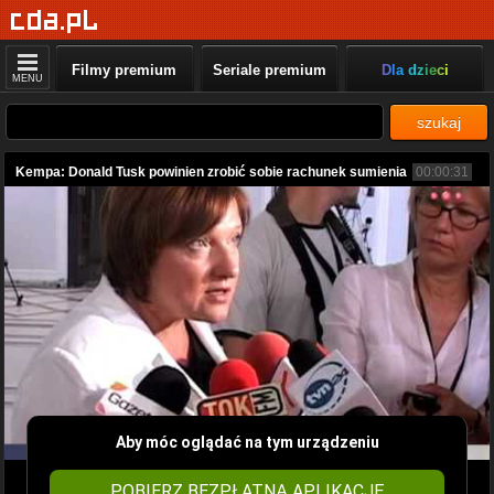
Filmy premium
Seriale premium
Dla dzieci
MENU
szukaj
Kempa: Donald Tusk powinien zrobić sobie rachunek sumienia
00:00:31
Aby móc oglądać na tym urządzeniu
POBIERZ BEZPŁATNĄ APLIKACJĘ