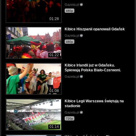
Gazeta.pl
480p
01:28
Kibice Hiszpanii opanowali Gdańsk
Gazeta.pl
480p
01:22
Kibice Irlandii już w Gdańsku.
Śpiewają Polska Biało-Czerwoni.
Gazeta.pl
01:08
Kibice Legii Warszawa świętują na
stadionie
Gazeta.pl
720p
01:14