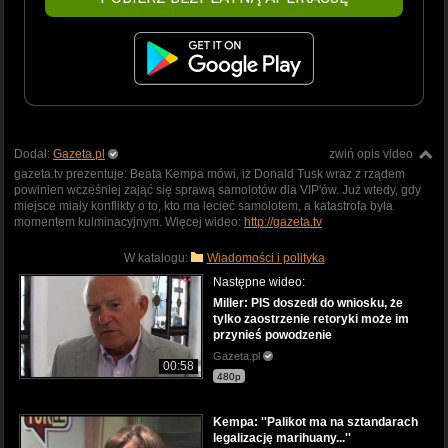
Dodał:
Gazeta.pl
zwiń opis video
gazeta.tv prezentuje: Beata Kempa mówi, iż Donald Tusk wraz z rządem
powinien wcześniej zająć się sprawą samolotów dla VIP'ów. Już wtedy, gdy
miejsce miały konflikty o to, kto ma lecieć samolotem, a katastrofa była
momentem kulminacyjnym. Więcej wideo:
http://gazeta.tv
W katalogu:
Wiadomości i polityka
Następne wideo:
Miller: PIS doszedł do wniosku, że
tylko zaostrzenie retoryki może im
przynieś powodzenie
Gazeta.pl
00:58
480p
Kempa: ''Palikot ma na sztandarach
legalizację marihuany...''