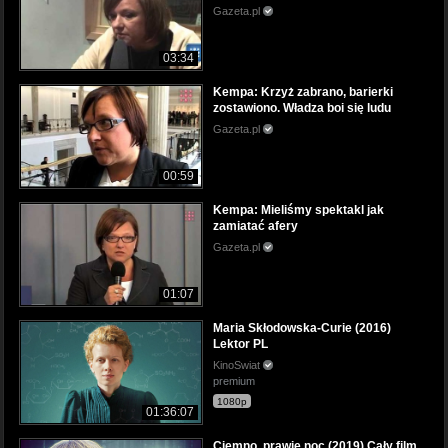
Gazeta.pl
03:34
Kempa: Krzyż zabrano, barierki
zostawiono. Władza boi się ludu
Gazeta.pl
00:59
Kempa: Mieliśmy spektakl jak
zamiatać afery
Gazeta.pl
01:07
Maria Skłodowska-Curie (2016)
Lektor PL
KinoSwiat
premium
1080p
01:36:07
Ciemno, prawie noc (2019) Cały film