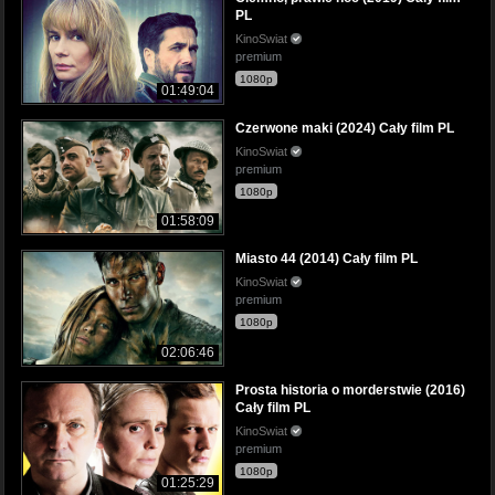
PL
KinoSwiat
premium
1080p
01:49:04
Czerwone maki (2024) Cały film PL
KinoSwiat
premium
1080p
01:58:09
Miasto 44 (2014) Cały film PL
KinoSwiat
premium
1080p
02:06:46
Prosta historia o morderstwie (2016)
Cały film PL
KinoSwiat
premium
1080p
01:25:29