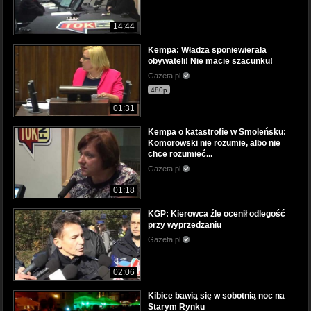
14:44
Kempa: Władza sponiewierała
obywateli! Nie macie szacunku!
Gazeta.pl
480p
01:31
Kempa o katastrofie w Smoleńsku:
Komorowski nie rozumie, albo nie
chce rozumieć...
Gazeta.pl
01:18
KGP: Kierowca źle ocenił odlegość
przy wyprzedzaniu
Gazeta.pl
02:06
Kibice bawią się w sobotnią noc na
Starym Rynku