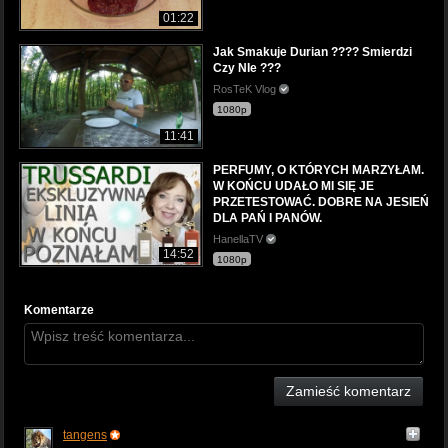
01:22
Jak Smakuje Durian ???? Smierdzi
Czy NIe ???
RosTeK Vlog
1080p
11:41
PERFUMY, O KTÓRYCH MARZYŁAM.
W KOŃCU UDAŁO MI SIĘ JE
PRZETESTOWAĆ. DOBRE NA JESIEŃ
DLA PAŃ I PANÓW.
HanellaTV
14:52
1080p
Komentarze
Zamieść komentarz
tangens