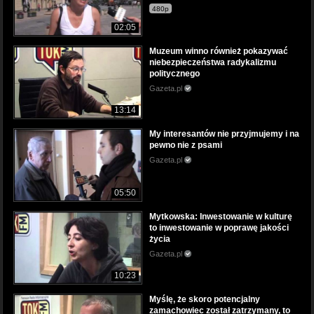
480p
02:05
Muzeum winno również pokazywać
niebezpieczeństwa radykalizmu
politycznego
Gazeta.pl
13:14
My interesantów nie przyjmujemy i na
pewno nie z psami
Gazeta.pl
05:50
Mytkowska: Inwestowanie w kulturę
to inwestowanie w poprawę jakości
życia
Gazeta.pl
10:23
Myślę, że skoro potencjalny
zamachowiec został zatrzymany, to