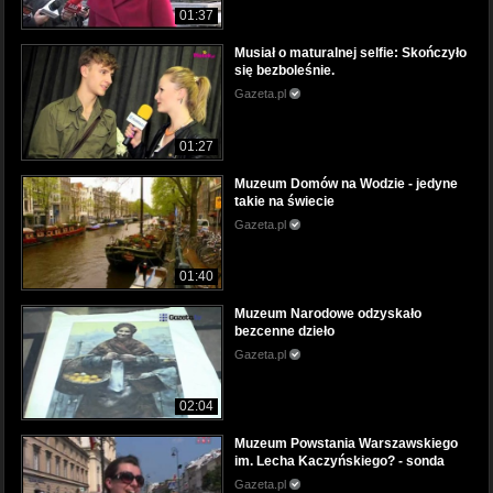
01:37
Musiał o maturalnej selfie: Skończyło
się bezboleśnie.
Gazeta.pl
01:27
Muzeum Domów na Wodzie - jedyne
takie na świecie
Gazeta.pl
01:40
Muzeum Narodowe odzyskało
bezcenne dzieło
Gazeta.pl
02:04
Muzeum Powstania Warszawskiego
im. Lecha Kaczyńskiego? - sonda
Gazeta.pl