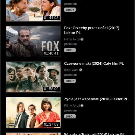
premium
1080p
01:44:03
Fox: Grzechy przeszłości (2017)
Lektor PL
Filmy Akcji
premium
1080p
01:40:41
Czerwone maki (2024) Cały film PL
KinoSwiat
premium
1080p
01:58:09
Życie jest wspaniałe (2018) Lektor PL
Filmy Akcji
premium
1080p
01:37:09
Wesele w Toskanii (2014) Lektor PL