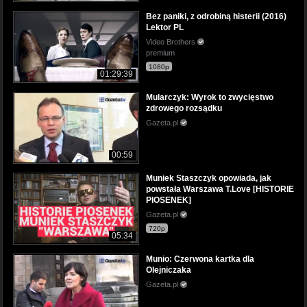
Bez paniki, z odrobiną histerii (2016)
Lektor PL
Video Brothers
premium
1080p
01:29:39
Mularczyk: Wyrok to zwycięstwo
zdrowego rozsądku
Gazeta.pl
00:59
Muniek Staszczyk opowiada, jak
powstała Warszawa T.Love [HISTORIE
PIOSENEK]
Gazeta.pl
720p
05:34
Munio: Czerwona kartka dla
Olejniczaka
Gazeta.pl