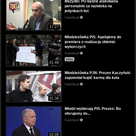
Mężydło: PO będzie atakowana
personalnie za nazwiska na
jedynkach list
Gazeta.pl
17:27
Młodzieżówka PiS: Apelujemy do
premiera o realizację obietnic
wyborczych
Gazeta.pl
480p
01:48
Młodzieżówka PJN: Prezes Kaczyński
zapomniał kupić karmę dla kota
Gazeta.pl
01:38
Młodzi wybierają PiS. Prezes: Bo
oferujemy im...
Gazeta.pl
02:08