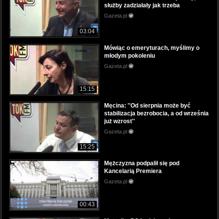
służby zadziałały jak trzeba
Gazeta.pl
03:04
Mówiąc o emeryturach, myślimy o
młodym pokoleniu
Gazeta.pl
15:15
Męcina: ''Od sierpnia może być
stabilizacja bezrobocia, a od września
już wzrost''
Gazeta.pl
15:25
Mężczyzna podpalił się pod
Kancelarią Premiera
Gazeta.pl
00:43