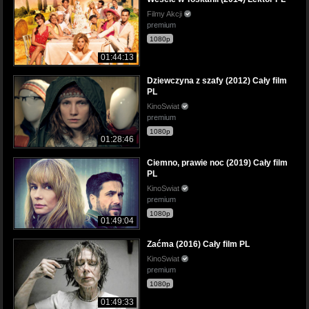
Filmy Akcji
premium
1080p
01:44:13
Dziewczyna z szafy (2012) Cały film
PL
KinoSwiat
premium
1080p
01:28:46
Ciemno, prawie noc (2019) Cały film
PL
KinoSwiat
premium
1080p
01:49:04
Zaćma (2016) Cały film PL
KinoSwiat
premium
1080p
01:49:33