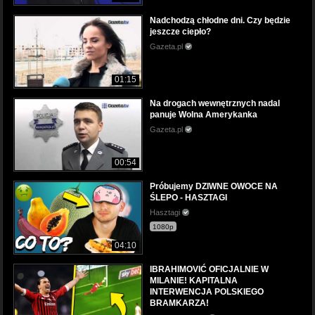
Nadchodzą chłodne dni. Czy będzie
jeszcze ciepło?
Gazeta.pl
01:15
Na drogach wewnętrznych nadal
panuje Wolna Amerykanka
Gazeta.pl
00:54
Próbujemy DZIWNE OWOCE NA
ŚLEPO - HASZTAGI
Hasztagi
1080p
04:10
IBRAHIMOVIĆ OFICJALNIE W
MILANIE! KAPITALNA
INTERWENCJA POLSKIEGO
BRAMKARZA!