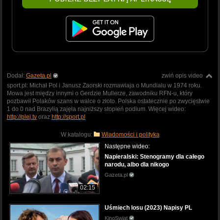
Dodał:
Gazeta.pl
zwiń opis video
sport.pl: Michał Pol i Janusz Zaorski rozmawiaja o Mundialu w 1974 roku.
Mowa jest między innymi o Gerdzie Mullerze, zawodniku RFN-u, który
pozbawił Polaków szans w walce o złoto. Polska ostatecznie po zwycięstwie
1 do 0 nad Brazylią zajęła najniższy stopień podium. Więcej wideo:
http://plej.tv
oraz
http://sport.pl
W katalogu:
Wiadomości i polityka
Następne wideo:
Napieralski: Stenogramy dla całego
narodu, albo dla nikogo
Gazeta.pl
02:15
Uśmiech losu (2023) Napisy PL
KinoSwiat