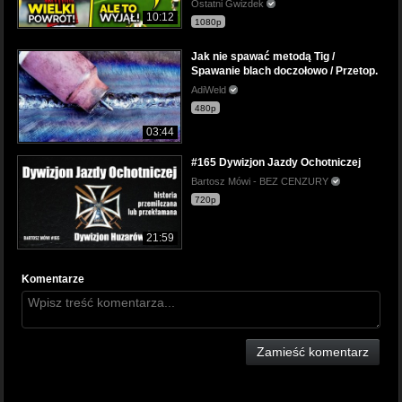
Ostatni Gwizdek
10:12
1080p
Jak nie spawać metodą Tig /
Spawanie blach doczołowo / Przetop.
AdiWeld
480p
03:44
#165 Dywizjon Jazdy Ochotniczej
Bartosz Mówi - BEZ CENZURY
720p
21:59
Komentarze
Zamieść komentarz