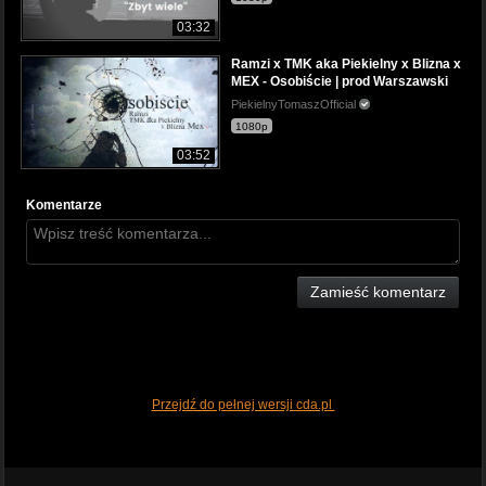
03:32
Ramzi x TMK aka Piekielny x Blizna x
MEX - Osobiście | prod Warszawski
PiekielnyTomaszOfficial
1080p
03:52
Komentarze
Zamieść komentarz
Przejdź do pełnej wersji cda.pl