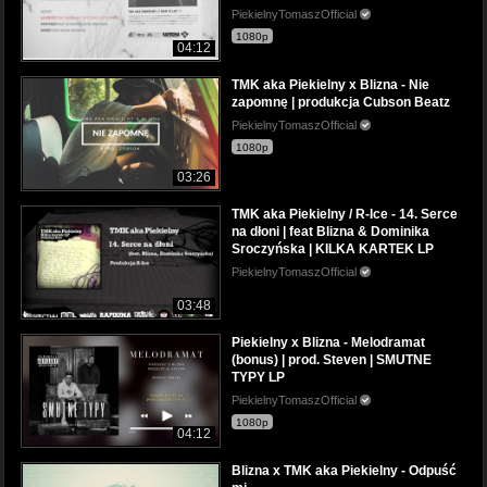
PiekielnyTomaszOfficial
1080p
04:12
TMK aka Piekielny x Blizna - Nie
zapomnę | produkcja Cubson Beatz
PiekielnyTomaszOfficial
1080p
03:26
TMK aka Piekielny / R-Ice - 14. Serce
na dłoni | feat Blizna & Dominika
Sroczyńska | KILKA KARTEK LP
PiekielnyTomaszOfficial
03:48
Piekielny x Blizna - Melodramat
(bonus) | prod. Steven | SMUTNE
TYPY LP
PiekielnyTomaszOfficial
1080p
04:12
Blizna x TMK aka Piekielny - Odpuść