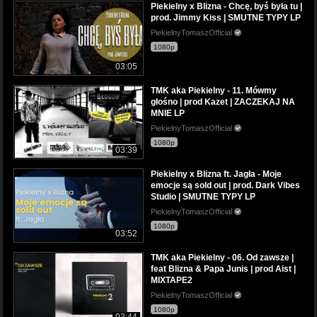
Piekielny x Blizna - Chcę, byś była tu |
prod. Jimmy Kiss | SMUTNE TYPY LP
PiekielnyTomaszOfficial
1080p
03:05
TMK aka Piekielny - 11. Mówmy
głośno | prod Kazet | ZACZEKAJ NA
MNIE LP
PiekielnyTomaszOfficial
1080p
03:39
Piekielny x Blizna ft. Jagła - Moje
emocje są sold out | prod. Dark Vibes
Studio | SMUTNE TYPY LP
PiekielnyTomaszOfficial
1080p
03:52
TMK aka Piekielny - 06. Od zawsze |
feat Blizna & Papa Junis | prod Aist |
MIXTAPE2
PiekielnyTomaszOfficial
1080p
03:44