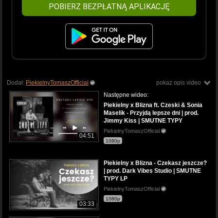
POBIERZ BEZPŁATNĄ APLIKACJĘ
Dodał:
PiekielnyTomaszOfficial
pokaż opis video
Następne wideo:
Piekielny x Blizna ft. Czeski & Sonia
Maselik - Przyjdą lepsze dni | prod.
Jimmy Kiss | SMUTNE TYPY
PiekielnyTomaszOfficial
04:51
1080p
Piekielny x Blizna - Czekasz jeszcze?
| prod. Dark Vibes Studio | SMUTNE
TYPY LP
PiekielnyTomaszOfficial
1080p
03:33