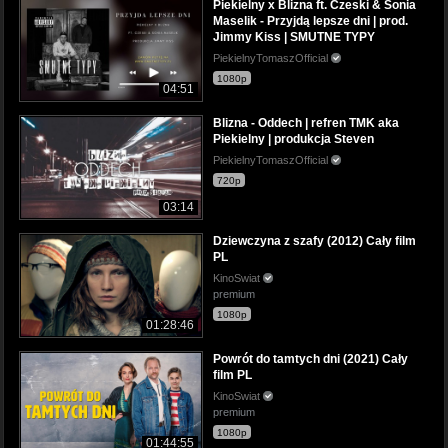
Piekielny x Blizna ft. Czeski & Sonia
Maselik - Przyjdą lepsze dni | prod.
Jimmy Kiss | SMUTNE TYPY
PiekielnyTomaszOfficial
1080p
04:51
Blizna - Oddech | refren TMK aka
Piekielny | produkcja Steven
PiekielnyTomaszOfficial
720p
03:14
Dziewczyna z szafy (2012) Cały film
PL
KinoSwiat
premium
1080p
01:28:46
Powrót do tamtych dni (2021) Cały
film PL
KinoSwiat
premium
1080p
01:44:55