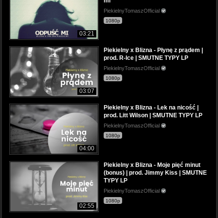
mi
PiekielnyTomaszOfficial
1080p
03:21
Piekielny x Blizna - Płynę z prądem |
prod. R-Ice | SMUTNE TYPY LP
PiekielnyTomaszOfficial
1080p
03:07
Piekielny x Blizna - Lek na nicość |
prod. Litt Wilson | SMUTNE TYPY LP
PiekielnyTomaszOfficial
1080p
04:00
Piekielny x Blizna - Moje pięć minut
(bonus) | prod. Jimmy Kiss | SMUTNE
TYPY LP
PiekielnyTomaszOfficial
1080p
02:55