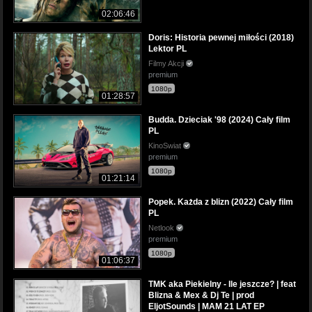
02:06:46
Doris: Historia pewnej miłości (2018)
Lektor PL
Filmy Akcji
premium
1080p
01:28:57
Budda. Dzieciak '98 (2024) Cały film
PL
KinoSwiat
premium
1080p
01:21:14
Popek. Każda z blizn (2022) Cały film
PL
Netlook
premium
1080p
01:06:37
TMK aka Piekielny - Ile jeszcze? | feat
Blizna & Mex & Dj Te | prod
EljotSounds | MAM 21 LAT EP