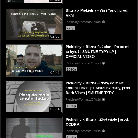
Blizna x Piekielny - Yin i Yang | prod.
Akhi
PiekielnyTomaszOfficial
720p
02:56
Piekielny x Blizna ft. Jelon - Po co mi
to było? | SMUTNE TYPY LP |
OFFICIAL VIDEO
PiekielnyTomaszOfficial
1080p
04:26
Piekielny x Blizna - Piszą do mnie
smutni ludzie | ft. Mateusz Biały, prod.
Dark Vibes | SMUTNE TYPY
PiekielnyTomaszOfficial
1080p
02:34
Piekielny x Blizna - Zbyt wiele | prod.
COBRA.
PiekielnyTomaszOfficial
1080p