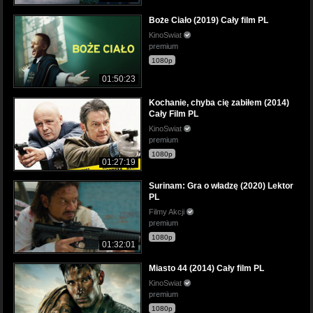
Boże Ciało (2019) Cały film PL
KinoSwiat
premium
1080p
01:50:23
Kochanie, chyba cię zabiłem (2014)
Cały Film PL
KinoSwiat
premium
1080p
01:27:19
Surinam: Gra o władzę (2020) Lektor
PL
Filmy Akcji
premium
1080p
01:32:01
Miasto 44 (2014) Cały film PL
KinoSwiat
premium
1080p