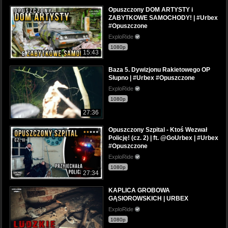
Opuszczony DOM ARTYSTY i
ZABYTKOWE SAMOCHODY! | #Urbex
#Opuszczone
ExploRide
1080p
15:43
Baza 5. Dywizjonu Rakietowego OP
Słupno | #Urbex #Opuszczone
ExploRide
1080p
27:36
Opuszczony Szpital - Ktoś Wezwał
Policję! (cz. 2) | ft. @GoUrbex | #Urbex
#Opuszczone
ExploRide
1080p
27:34
KAPLICA GROBOWA
GĄSIOROWSKICH | URBEX
ExploRide
1080p