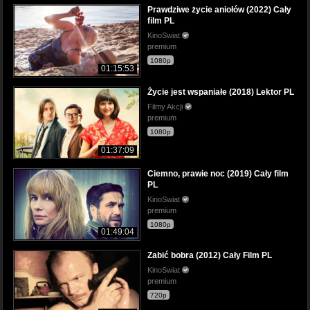
Prawdziwe życie aniołów (2022) Cały
film PL
KinoSwiat
premium
1080p
01:15:53
Życie jest wspaniałe (2018) Lektor PL
Filmy Akcji
premium
1080p
01:37:09
Ciemno, prawie noc (2019) Cały film
PL
KinoSwiat
premium
1080p
01:49:04
Zabić bobra (2012) Cały Film PL
KinoSwiat
premium
720p