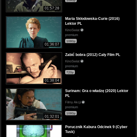
1080p
01:57:28
Maria Skłodowska-Curie (2016)
Lektor PL
KinoSwiat
premium
1080p
01:36:07
Zabić bobra (2012) Cały Film PL
KinoSwiat
premium
720p
01:38:04
Surinam: Gra o władzę (2020) Lektor
PL
Filmy Akcji
premium
1080p
01:32:01
Porucznik Kabura Odcinek 9 (Cyber
Tusk)