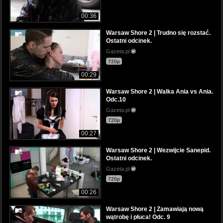
00:36
Warsaw Shore 2 | Trudno się rozstać.
Ostatni odcinek.
Gazeta.pl
720p
00:29
Warsaw Shore 2 | Walka Ania vs Ania.
Odc.10
Gazeta.pl
720p
00:27
Warsaw Shore 2 | Wezwijcie Sanepid.
Ostatni odcinek.
Gazeta.pl
720p
00:26
Warsaw Shore 2 | Zamawiają nową
wątrobę i płuca! Odc. 9