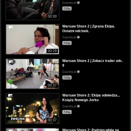
Gazeta.pl
720p
00:30
Warsaw Shore 2 | Zgrana Ekipa.
Ostatni odcinek.
Gazeta.pl
720p
00:29
Warsaw Shore 2 | Zobacz trailer odc.
9
Gazeta.pl
720p
00:37
Warsaw Shore 2: Ekipę odwiedza...
Książę Nowego Jorku
Gazeta.pl
720p
00:37
Warsaw Shore 2: Pudzian wbija na