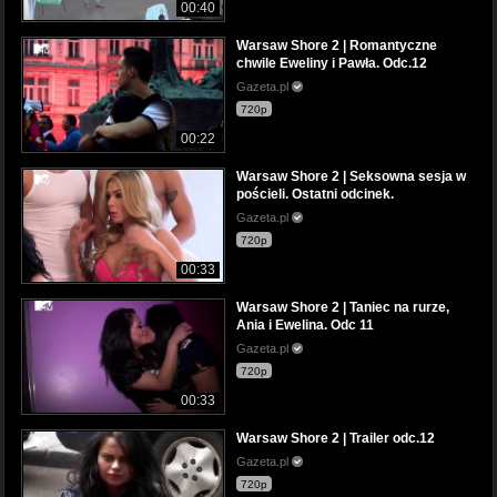
00:40
Warsaw Shore 2 | Romantyczne
chwile Eweliny i Pawła. Odc.12
Gazeta.pl
720p
00:22
Warsaw Shore 2 | Seksowna sesja w
pościeli. Ostatni odcinek.
Gazeta.pl
720p
00:33
Warsaw Shore 2 | Taniec na rurze,
Ania i Ewelina. Odc 11
Gazeta.pl
720p
00:33
Warsaw Shore 2 | Trailer odc.12
Gazeta.pl
720p