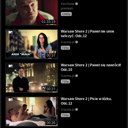
KinoSwiat
premium
1080p
01:33:19
Warsaw Shore 2 | Paweł nie umie
tańczyć. Odc.12
Gazeta.pl
720p
00:37
Warsaw Shore 2 | Paweł się nawrócił!
Odc.10
Gazeta.pl
720p
00:27
Warsaw Shore 2 | Picie w łóżku.
Odc.12
Gazeta.pl
720p
00:26