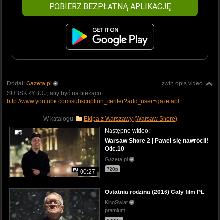
POBIERZ BEZPŁATNĄ APLIKACJĘ
Dodał:
Gazeta.pl
zwiń opis video
SUBSKRYBUJ, aby być na bieżąco:
http://www.youtube.com/subscription_center?add_user=gazetapl
W katalogu:
Ekipa z Warszawy (Warsaw Shore)
Następne wideo:
Warsaw Shore 2 | Paweł się nawrócił!
Odc.10
Gazeta.pl
720p
00:27
Ostatnia rodzina (2016) Cały film PL
KinoSwiat
premium