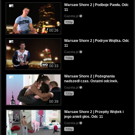
Warsaw Shore 2 | Podboje Pawła. Odc
11
Gazeta.pl
720p
00:26
Warsaw Shore 2 | Podryw Wojtka. Odc
11
Gazeta.pl
720p
00:33
Warsaw Shore 2 | Pożegnania
nadszedł czas. Ostatni odcinek.
Gazeta.pl
720p
00:39
Warsaw Shore 2 | Przepity Wojtek i
jego anieli głos. Odc 11
Gazeta.pl
720p