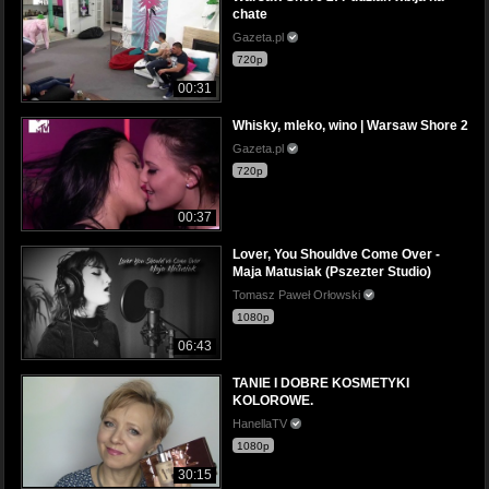
chate
Gazeta.pl
720p
00:31
Whisky, mleko, wino | Warsaw Shore 2
Gazeta.pl
720p
00:37
Lover, You Shouldve Come Over -
Maja Matusiak (Pszezter Studio)
Tomasz Paweł Orłowski
1080p
06:43
TANIE I DOBRE KOSMETYKI
KOLOROWE.
HanellaTV
1080p
30:15