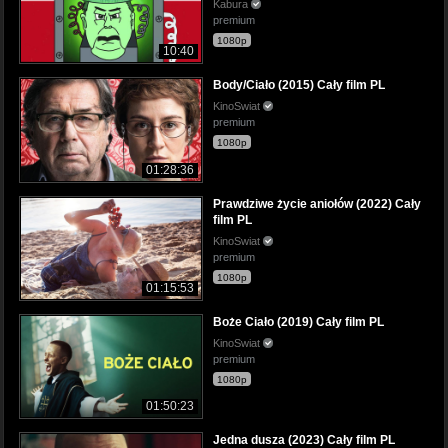
Kabura
premium
1080p
10:40
Body/Ciało (2015) Cały film PL
KinoSwiat
premium
1080p
01:28:36
Prawdziwe życie aniołów (2022) Cały
film PL
KinoSwiat
premium
1080p
01:15:53
Boże Ciało (2019) Cały film PL
KinoSwiat
premium
1080p
01:50:23
Jedna dusza (2023) Cały film PL