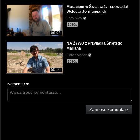
Morągiem w Świat cz1. - opowiadał
Wołodar Jörmungandr
Early Way
1080p
06:02
NA ŻYWO z Przylądka Śniętego
Mariana
Cyber Marian
1080p
50:10
Komentarze
Zamieść komentarz