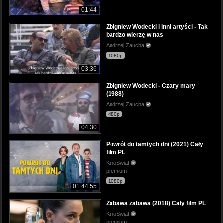
01:44
Zbigniew Wodecki i inni artyści - Tak
bardzo wierzę w nas
Andrzej Zaucha
1080p
03:36
Zbigniew Wodecki - Czary mary
(1988)
Andrzej Zaucha
480p
04:30
Powrót do tamtych dni (2021) Cały
film PL
KinoSwiat
premium
1080p
01:44:55
Zabawa zabawa (2018) Cały film PL
KinoSwiat
premium