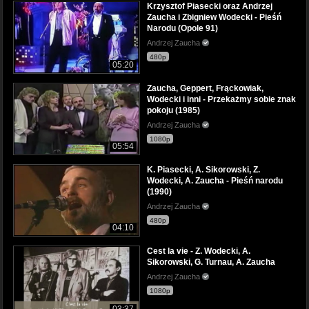
Krzysztof Piasecki oraz Andrzej
Zaucha i Zbigniew Wodecki - Pieśń
Narodu (Opole 91)
Andrzej Zaucha
480p
05:20
Zaucha, Geppert, Frąckowiak,
Wodecki i inni - Przekażmy sobie znak
pokoju (1985)
Andrzej Zaucha
1080p
05:54
K. Piasecki, A. Sikorowski, Z.
Wodecki, A. Zaucha - Pieśń narodu
(1990)
Andrzej Zaucha
480p
04:10
Cest la vie - Z. Wodecki, A.
Sikorowski, G. Turnau, A. Zaucha
Andrzej Zaucha
1080p