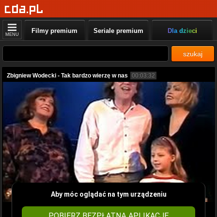
Filmy premium
Seriale premium
Dla dzieci
MENU
szukaj
Zbigniew Wodecki - Tak bardzo wierzę w nas
00:03:32
Aby móc oglądać na tym urządzeniu
POBIERZ BEZPŁATNĄ APLIKACJĘ