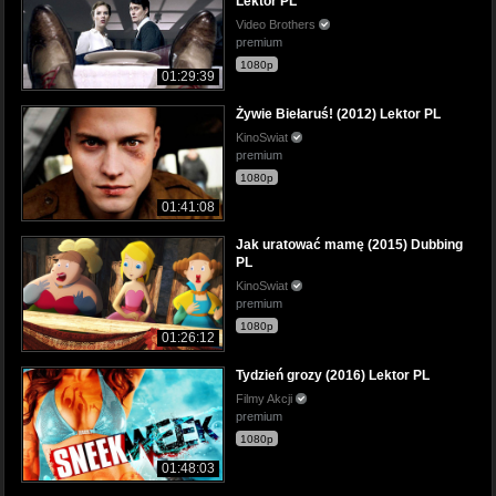
Lektor PL
Video Brothers
premium
1080p
01:29:39
Żywie Biełaruś! (2012) Lektor PL
KinoSwiat
premium
1080p
01:41:08
Jak uratować mamę (2015) Dubbing
PL
KinoSwiat
premium
1080p
01:26:12
Tydzień grozy (2016) Lektor PL
Filmy Akcji
premium
1080p
01:48:03