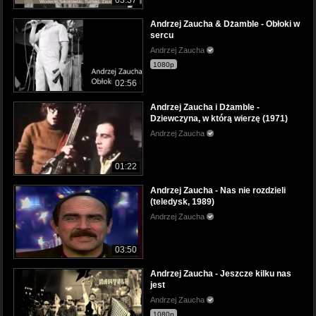
03:37
Andrzej Zaucha & Dżamble - Obłoki w
sercu
Andrzej Zaucha
1080p
02:56
Andrzej Zaucha i Dżamble -
Dziewczyna, w którą wierzę (1971)
Andrzej Zaucha
01:22
Andrzej Zaucha - Nas nie rozdzieli
(teledysk, 1989)
Andrzej Zaucha
03:50
Andrzej Zaucha - Jeszcze kilku nas
jest
Andrzej Zaucha
1080p