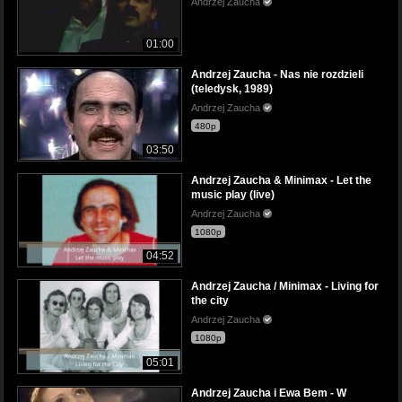
Andrzej Zaucha
01:00
Andrzej Zaucha - Nas nie rozdzieli
(teledysk, 1989)
Andrzej Zaucha
480p
03:50
Andrzej Zaucha & Minimax - Let the
music play (live)
Andrzej Zaucha
1080p
04:52
Andrzej Zaucha / Minimax - Living for
the city
Andrzej Zaucha
1080p
05:01
Andrzej Zaucha i Ewa Bem - W