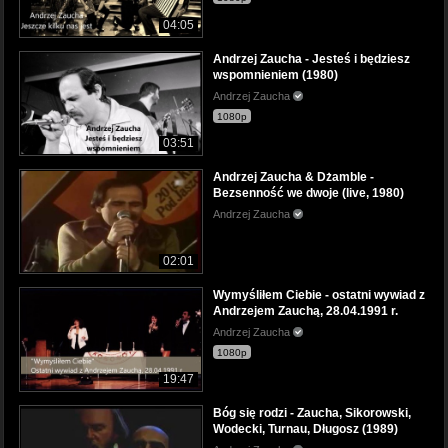
04:05
Andrzej Zaucha - Jesteś i będziesz
wspomnieniem (1980)
Andrzej Zaucha
1080p
03:51
Andrzej Zaucha & Dżamble -
Bezsenność we dwoje (live, 1980)
Andrzej Zaucha
02:01
Wymyśliłem Ciebie - ostatni wywiad z
Andrzejem Zauchą, 28.04.1991 r.
Andrzej Zaucha
1080p
19:47
Bóg się rodzi - Zaucha, Sikorowski,
Wodecki, Turnau, Długosz (1989)