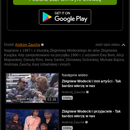
Dodał:
Andrzej Zaucha
zwiń opis video
Nagranie z 1987 r. z muzyką Zbigniewa Wodeckiego do słów Zbigniewa
Książka. Klip zarejestrowano na początku 1990 r. z udziałem Ewy Bem, Alicji
Majewskiej, Danuty Rinn, Ireny Santor, Zdzisławy Sośnickiej, Michała Bajora,
Andrzeja Zauchy, Kasi Urbańskiej i innych.
Następne wideo:
Zbigniew Wodecki i inni artyści - Tak
bardzo wierzę w nas
Andrzej_Zaucha
1080p
03:36
Zbigniew Wodecki i przyjaciele - Tak
bardzo wierzę w nas
Andrzej Zaucha
1080p