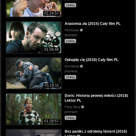
1080p
01:24:57
Anatomia zła (2015) Cały film PL
KinoSwiat
premium
1080p
01:56:46
Odnajdę cię (2018) Cały film PL
KinoSwiat
premium
1080p
01:19:11
Doris: Historia pewnej miłości (2018)
Lektor PL
Filmy Akcji
premium
1080p
01:28:57
Bez paniki, z odrobiną histerii (2016)