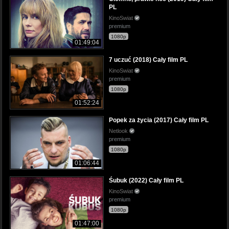
PL
KinoSwiat
premium
1080p
01:49:04
7 uczuć (2018) Cały film PL
KinoSwiat
premium
1080p
01:52:24
Popek za życia (2017) Cały film PL
Netlook
premium
1080p
01:06:44
Śubuk (2022) Cały film PL
KinoSwiat
premium
1080p
01:47:00