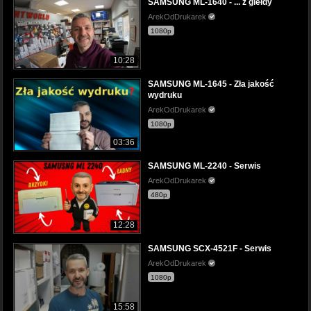
SAMSUNG ML-1640 - ... z giełdy
ArekOdDrukarek
1080p
10:28
SAMSUNG ML-1645 - Zła jakość
wydruku
ArekOdDrukarek
1080p
03:36
SAMSUNG ML-2240 - Serwis
ArekOdDrukarek
480p
12:28
SAMSUNG SCX-4521F - Serwis
ArekOdDrukarek
1080p
15:58