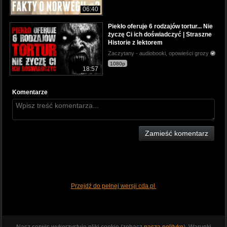
06:40
Piekło oferuje 6 rodzajów tortur... Nie
życzę Ci ich doświadczyć | Straszne
Historie z lektorem
Zaczytany - audiobooki, opowieści grozy
1080p
18:57
Komentarze
Zamieść komentarz
Przejdź do pełnej wersji cda.pl
Nasz serwis wykorzystuje pliki cookie (zobacz
naszą politykę
). Warunki