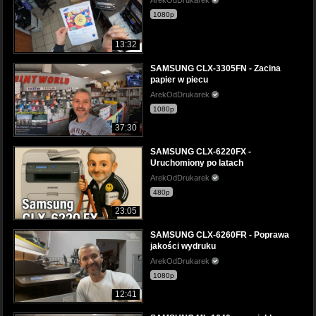
1080p
13:32
SAMSUNG CLX-3305FN - Zacina
papier w piecu
ArekOdDrukarek
1080p
37:30
SAMSUNG CLX-6220FX -
Uruchomiony po latach
ArekOdDrukarek
480p
23:05
SAMSUNG CLX-6260FR - Poprawa
jakości wydruku
ArekOdDrukarek
1080p
12:41