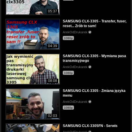
05:37
SAMSUNG CLX-3305 - Transfer, fuser,
reset... Zrób to sam!
ArekOdDrukarek
1080p
04:39
SAMSUNG CLX-3305 - Wymiana pasa
transmisyjnego
ArekOdDrukarek
1080p
08:08
SAMSUNG CLX-3305 - Zmiana języka
menu
ArekOdDrukarek
1080p
02:03
SAMSUNG CLX-3305FN - Serwis
ArekOdDrukarek