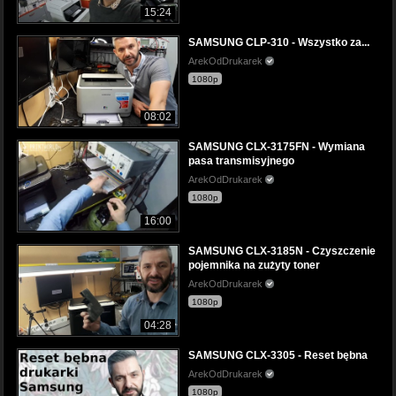
15:24
SAMSUNG CLP-310 - Wszystko za...
ArekOdDrukarek
1080p
08:02
SAMSUNG CLX-3175FN - Wymiana
pasa transmisyjnego
ArekOdDrukarek
1080p
16:00
SAMSUNG CLX-3185N - Czyszczenie
pojemnika na zużyty toner
ArekOdDrukarek
1080p
04:28
SAMSUNG CLX-3305 - Reset bębna
ArekOdDrukarek
1080p