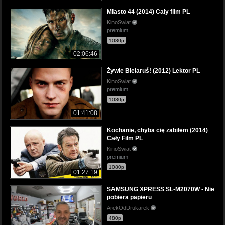
Miasto 44 (2014) Cały film PL
KinoSwiat
premium
1080p
02:06:46
Żywie Biełaruś! (2012) Lektor PL
KinoSwiat
premium
1080p
01:41:08
Kochanie, chyba cię zabiłem (2014)
Cały Film PL
KinoSwiat
premium
1080p
01:27:19
SAMSUNG XPRESS SL-M2070W - Nie
pobiera papieru
ArekOdDrukarek
480p