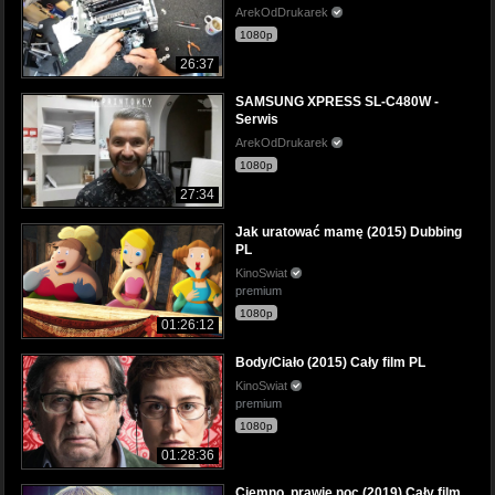
ArekOdDrukarek
1080p
26:37
SAMSUNG XPRESS SL-C480W -
Serwis
ArekOdDrukarek
1080p
27:34
Jak uratować mamę (2015) Dubbing
PL
KinoSwiat
premium
1080p
01:26:12
Body/Ciało (2015) Cały film PL
KinoSwiat
premium
1080p
01:28:36
Ciemno, prawie noc (2019) Cały film