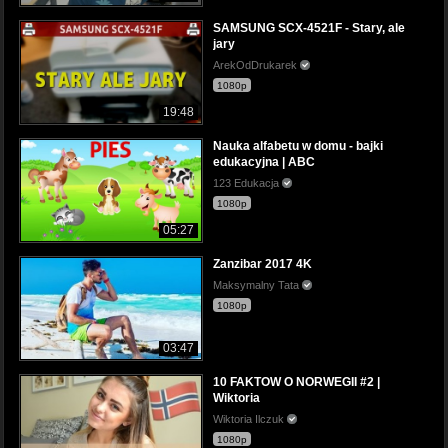
SAMSUNG SCX-4521F - Stary, ale
jary
ArekOdDrukarek
1080p
19:48
Nauka alfabetu w domu - bajki
edukacyjna | ABC
123 Edukacja
1080p
05:27
Zanzibar 2017 4K
Maksymalny Tata
1080p
03:47
10 FAKTOW O NORWEGII #2 |
Wiktoria
Wiktoria Ilczuk
1080p