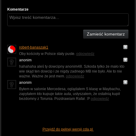
Komentarze
Zamieść komentarz
robert-banaszak1
Oby kościoły w Polsce stały puste.
odpowiedz
anonim
hahahaha aleś ty dowcipny anonim48. Szkoda tylko że mało kto
wie skąd ten dowcip i ze nigdy zadnego MB nie było. Ale to nie
ważne. Ważne że jest mem.
odpowiedz
anonim
Byłem w salonie Mercedesa, oglądałem S klasę w Maybachu,
zapytałem kto kupuje takie auta, usłyszałem, że ostatnią kupił
bezdomny z Torunia. Pozdrawiam Rafał. :P
odpowiedz
Przejdź do pełnej wersji cda.pl