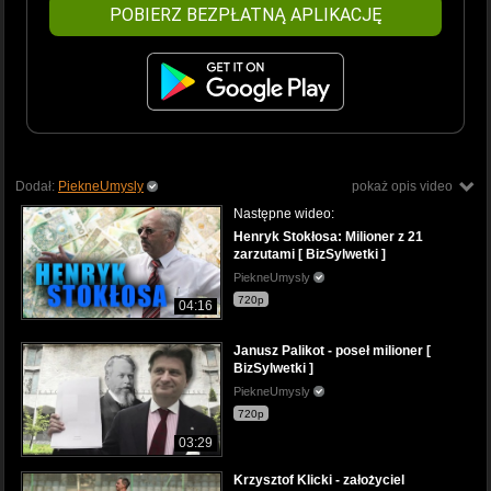
POBIERZ BEZPŁATNĄ APLIKACJĘ
Dodał:
PiekneUmysly
pokaż opis video
Następne wideo:
Henryk Stokłosa: Milioner z 21
zarzutami [ BizSylwetki ]
PiekneUmysly
720p
04:16
Janusz Palikot - poseł milioner [
BizSylwetki ]
PiekneUmysly
720p
03:29
Krzysztof Klicki - założyciel