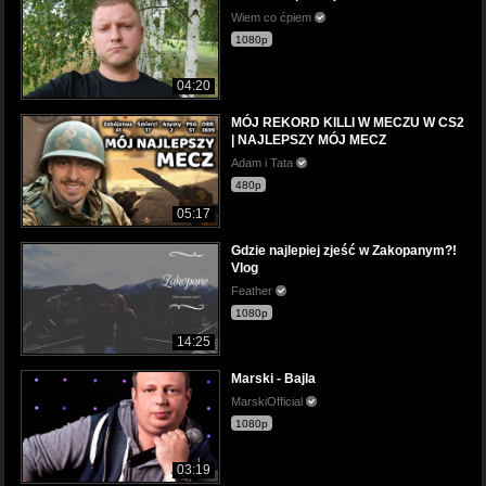
Wiem co ćpiem
1080p
04:20
MÓJ REKORD KILLI W MECZU W CS2
| NAJLEPSZY MÓJ MECZ
Adam i Tata
480p
05:17
Gdzie najlepiej zjeść w Zakopanym?!
Vlog
Feather
1080p
14:25
Marski - Bajla
MarskiOfficial
1080p
03:19