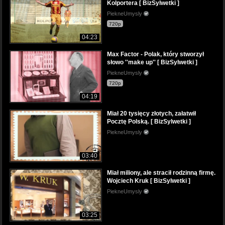
Kolportera [ BizSylwetki ]
PiekneUmysly
720p
04:23
Max Factor - Polak, który stworzył
słowo ''make up'' [ BizSylwetki ]
PiekneUmysly
720p
04:19
Miał 20 tysięcy złotych, załatwił
Pocztę Polską. [ BizSylwetki ]
PiekneUmysly
03:40
Miał miliony, ale stracił rodzinną firmę.
Wojciech Kruk [ BizSylwetki ]
PiekneUmysly
03:25