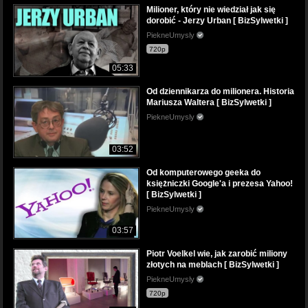
Milioner, który nie wiedział jak się
dorobić - Jerzy Urban [ BizSylwetki ]
PiekneUmysly
720p
05:33
Od dziennikarza do milionera. Historia
Mariusza Waltera [ BizSylwetki ]
PiekneUmysly
03:52
Od komputerowego geeka do
księżniczki Google'a i prezesa Yahoo!
[ BizSylwetki ]
PiekneUmysly
03:57
Piotr Voelkel wie, jak zarobić miliony
złotych na meblach [ BizSylwetki ]
PiekneUmysly
720p