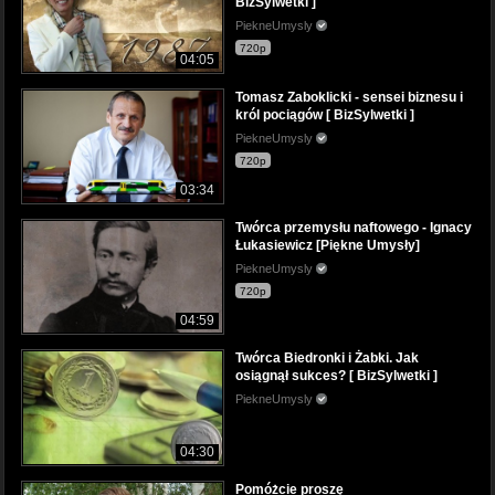
BizSylwetki ]
PiekneUmysly
720p
04:05
Tomasz Zaboklicki - sensei biznesu i
król pociągów [ BizSylwetki ]
PiekneUmysly
720p
03:34
Twórca przemysłu naftowego - Ignacy
Łukasiewicz [Piękne Umysły]
PiekneUmysly
720p
04:59
Twórca Biedronki i Żabki. Jak
osiągnął sukces? [ BizSylwetki ]
PiekneUmysly
04:30
Pomóżcie proszę