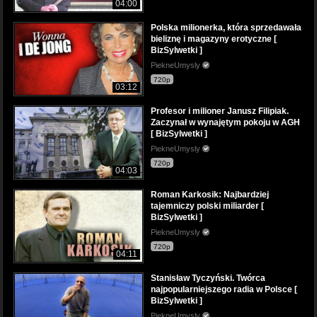
04:00
Polska milionerka, która sprzedawała
bieliznę i magazyny erotyczne [
BizSylwetki ]
PiekneUmysly
720p
03:12
Profesor i milioner Janusz Filipiak.
Zaczynał w wynajętym pokoju w AGH
[ BizSylwetki ]
PiekneUmysly
720p
04:03
Roman Karkosik: Najbardziej
tajemniczy polski miliarder [
BizSylwetki ]
PiekneUmysly
720p
04:11
Stanisław Tyczyński. Twórca
najpopularniejszego radia w Polsce [
BizSylwetki ]
PiekneUmysly