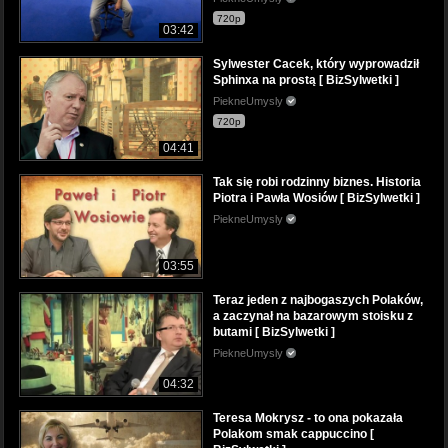
720p
03:42
Sylwester Cacek, który wyprowadził
Sphinxa na prostą [ BizSylwetki ]
PiekneUmysly
720p
04:41
Tak się robi rodzinny biznes. Historia
Piotra i Pawła Wosiów [ BizSylwetki ]
PiekneUmysly
03:55
Teraz jeden z najbogaszych Polaków,
a zaczynał na bazarowym stoisku z
butami [ BizSylwetki ]
PiekneUmysly
04:32
Teresa Mokrysz - to ona pokazała
Polakom smak cappuccino [