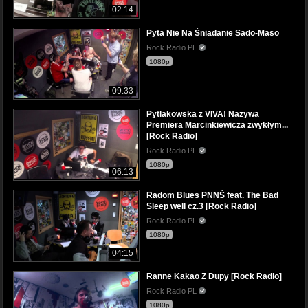
02:14
Pyta Nie Na Śniadanie Sado-Maso
Rock Radio PL
1080p
09:33
Pytlakowska z VIVA! Nazywa
Premiera Marcinkiewicza zwykłym...
[Rock Radio]
Rock Radio PL
1080p
06:13
Radom Blues PNNŚ feat. The Bad
Sleep well cz.3 [Rock Radio]
Rock Radio PL
1080p
04:15
Ranne Kakao Z Dupy [Rock Radio]
Rock Radio PL
1080p