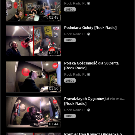
Rock Radio PL
1080p
01:48
Podmiana Gołoty [Rock Radio]
Rock Radio PL
1080p
02:27
Polska Gościnność dla 50Centa
[Rock Radio]
Rock Radio PL
1080p
01:50
Prawdziwych Cyganów już nie ma...
[Rock Radio]
Rock Radio PL
1080p
01:44
Premier Ewa Kopacz i Piosenka o