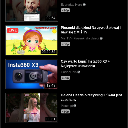
Everyday Hero
480p
02:54
Piosenki dla dzieci Na żywo Śpiewaj i
baw się z Miś TV!
Miś TV - Piosenki dla dzieci
480p
05:59:35
Czy warto kupić Insta360 X3 +
Najlepsze ustawienia
CudaZChin
480p
12:49
Helena Deeds o recyklingu. Świat jest
zapchany
Plotek.pl
480p
00:31