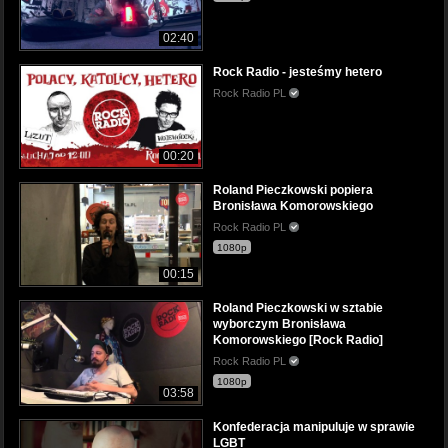
02:40
Rock Radio - jesteśmy hetero
Rock Radio PL
00:20
Roland Pieczkowski popiera
Bronisława Komorowskiego
Rock Radio PL
1080p
00:15
Roland Pieczkowski w sztabie
wyborczym Bronisława
Komorowskiego [Rock Radio]
Rock Radio PL
1080p
03:58
Konfederacja manipuluje w sprawie
LGBT