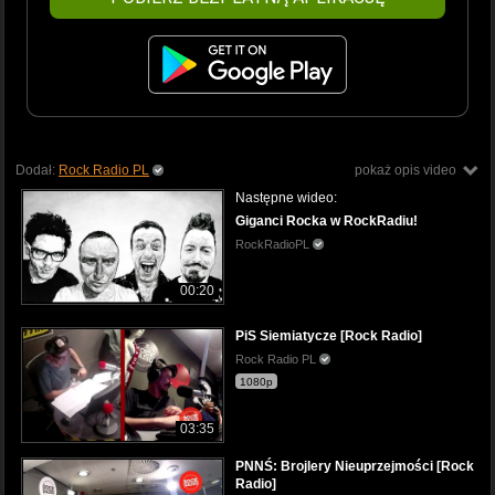
Dodał:
Rock Radio PL
pokaż opis video
Następne wideo:
Giganci Rocka w RockRadiu!
RockRadioPL
00:20
PiS Siemiatycze [Rock Radio]
Rock Radio PL
1080p
03:35
PNNŚ: Brojlery Nieuprzejmości [Rock
Radio]