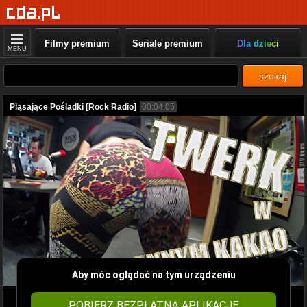
Filmy premium
Seriale premium
Dla dzieci
MENU
szukaj
Pląsające Pośladki [Rock Radio]
00:04:05
Aby móc oglądać na tym urządzeniu
POBIERZ BEZPŁATNĄ APLIKACJĘ