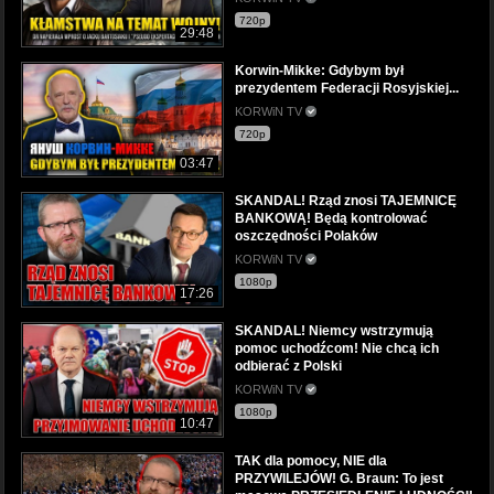
720p
29:48
Korwin-Mikke: Gdybym był
prezydentem Federacji Rosyjskiej...
KORWiN TV
720p
03:47
SKANDAL! Rząd znosi TAJEMNICĘ
BANKOWĄ! Będą kontrolować
oszczędności Polaków
KORWiN TV
1080p
17:26
SKANDAL! Niemcy wstrzymują
pomoc uchodźcom! Nie chcą ich
odbierać z Polski
KORWiN TV
1080p
10:47
TAK dla pomocy, NIE dla
PRZYWILEJÓW! G. Braun: To jest