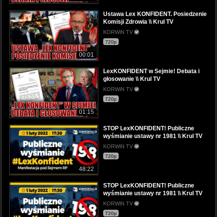
Ustawa Lex KONFIDENT. Posiedzenie
Komisji Zdrowia \\ Krul TV
KORWiN TV
720p
00:01
LexKONFIDENT w Sejmie! Debata i
głosowanie \\ Krul TV
KORWiN TV
720p
01:15
STOP LexKONFIDENT! Publiczne
wyśmianie ustawy nr 1981 \\ Krul TV
KORWiN TV
720p
48:22
STOP LexKONFIDENT! Publiczne
wyśmianie ustawy nr 1981 \\ Krul TV
KORWiN TV
720p