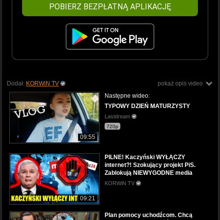
POBIERZ BEZPŁATNĄ APLIKACJĘ
Dodał:
KORWiN TV
pokaż opis video
Następne wideo:
TYPOWY DZIEŃ MATURZYSTY
Lastdream
720p
09:55
PILNE! Kaczyński WYŁĄCZY
internet?! Szokujący projekt PiS.
Zablokują NIEWYGODNE media
KORWiN TV
09:21
Plan pomocy uchodźcom. Chcą