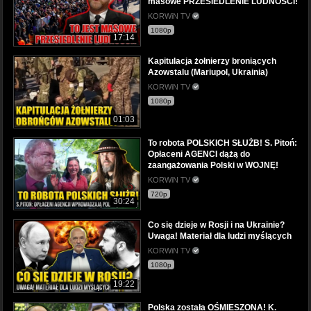
masowe PRZESIEDLENIE LUDNOŚCI!
KORWiN TV
1080p
17:14
Kapitulacja żołnierzy broniących
Azowstalu (Mariupol, Ukrainia)
KORWiN TV
1080p
01:03
To robota POLSKICH SŁUŻB! S. Pitoń:
Opłaceni AGENCI dążą do
zaangażowania Polski w WOJNĘ!
KORWiN TV
720p
30:24
Co się dzieje w Rosji i na Ukrainie?
Uwaga! Materiał dla ludzi myślących
KORWiN TV
1080p
19:22
Polska została OŚMIESZONA! K.