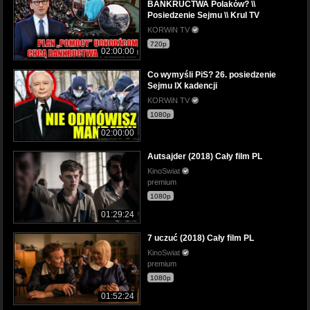
BANKRUCTWA Polaków? \\
Posiedzenie Sejmu \\ Krul TV
KORWiN TV
720p
02:00:00
Co wymyśli PiS? 26. posiedzenie
Sejmu IX kadencji
KORWiN TV
1080p
02:00:00
Autsajder (2018) Cały film PL
KinoSwiat
premium
1080p
01:29:24
7 uczuć (2018) Cały film PL
KinoSwiat
premium
1080p
01:52:24