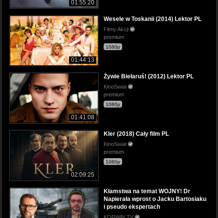
01:55:20
Wesele w Toskanii (2014) Lektor PL
Filmy Akcji
premium
1080p
01:44:13
Żywie Biełaruś! (2012) Lektor PL
KinoSwiat
premium
1080p
01:41:08
Kler (2018) Cały film PL
KinoSwiat
premium
1080p
02:09:25
Kłamstwa na temat WOJNY! Dr
Napierała wprost o Jacku Bartosiaku
i pseudo ekspertach
KORWiN TV