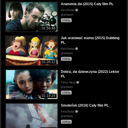
Anatomia zła (2015) Cały film PL
KinoSwiat
premium
1080p
01:56:46
Jak uratować mamę (2015) Dubbing
PL
KinoSwiat
premium
1080p
01:26:12
Dobra, zła dziewczyna (2022) Lektor
PL
Filmy Akcji
premium
1080p
01:19:24
Smoleńsk (2016) Cały film PL
KinoSwiat
premium
1080p