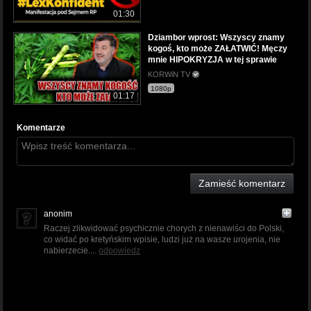
01:30
Dziambor wprost: Wszyscy znamy
kogoś, kto może ZAŁATWIĆ! Męczy
mnie HIPOKRYZJA w tej sprawie
KORWiN TV
1080p
01:17
Komentarze
Zamieść komentarz
anonim
Raczej zlikwidować psychicznie chorych z nienawiści do Polski,
co widać po kretyńskim wpisie, ludzi już na wasze urojenia, nie
nabierzecie....
odpowiedz