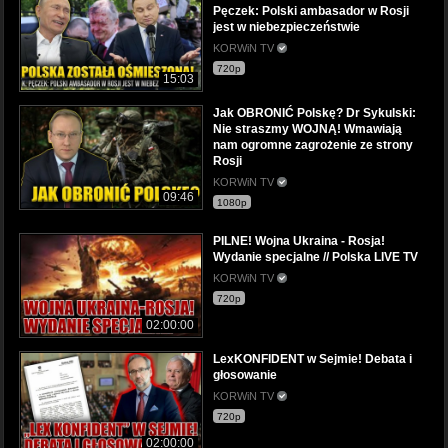
Pęczek: Polski ambasador w Rosji
jest w niebezpieczeństwie
KORWiN TV
720p
15:03
Jak OBRONIĆ Polskę? Dr Sykulski:
Nie straszmy WOJNĄ! Wmawiają
nam ogromne zagrożenie ze strony
Rosji
KORWiN TV
09:46
1080p
PILNE! Wojna Ukraina - Rosja!
Wydanie specjalne // Polska LIVE TV
KORWiN TV
720p
02:00:00
LexKONFIDENT w Sejmie! Debata i
głosowanie
KORWiN TV
720p
02:00:00