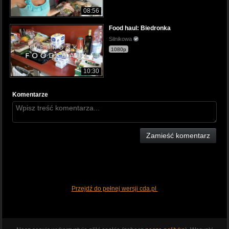
08:56
Food haul: Biedronka
Silnikowa
1080p
10:30
Komentarze
Zamieść komentarz
Przejdź do pełnej wersji cda.pl