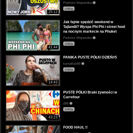
Podróże Wojownika
1080p
25:12
Jak fajnie spędzić weekend w
Tajlandii? Wyspa Phi Phi i street food
na nocnym markecie na Phuket
Podróże Wojownika
1080p
41:44
PANIKA PUSTE PÓŁKI DZIEŃ#5
kamaKan88
1080p
14:43
PUSTE PÓŁKI Braki żywności w
Carrefour
d88
1080p
43:23
FOOD HAUL !!