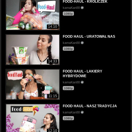
FOOD-HAUL - KRÓLICZEK
kamaKan88
1080p
14:10
FOOD HAUL - URATOWAŁ NAS
kamaKan88
1080p
14:33
FOOD HAUL - LAKIERY
HYBRYDOWE
kamaKan88
1080p
11:15
FOOD HAUL - NASZ TRADYCJA
kamaKan88
1080p
12:10