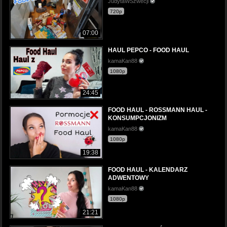
JudytaWSzwecji
720p
07:00
HAUL PEPCO - FOOD HAUL
kamaKan88
1080p
24:45
FOOD HAUL - ROSSMANN HAUL -
KONSUMPCJONIZM
kamaKan88
1080p
19:38
FOOD HAUL - KALENDARZ
ADWENTOWY
kamaKan88
1080p
21:21