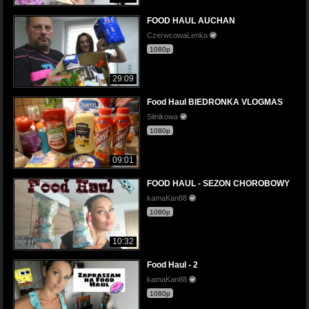
FOOD HAUL AUCHAN
CzerwcowaLenka
1080p
29:09
Food Haul BIEDRONKA VLOGMAS
Silnikowa
1080p
09:01
FOOD HAUL - SEZON CHOROBOWY
kamaKan88
1080p
10:32
Food Haul - 2
kamaKan88
1080p