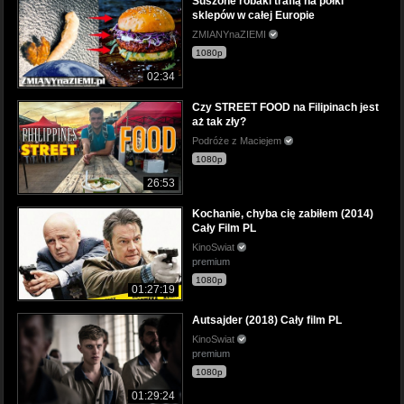
Suszone robaki trafią na półki
sklepów w całej Europie
ZMIANYnaZIEMI
1080p
02:34
Czy STREET FOOD na Filipinach jest
aż tak zły?
Podróże z Maciejem
1080p
26:53
Kochanie, chyba cię zabiłem (2014)
Cały Film PL
KinoSwiat
premium
1080p
01:27:19
Autsajder (2018) Cały film PL
KinoSwiat
premium
1080p
01:29:24