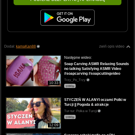
Dodał:
kamaKan88
zwiń opis video
Następne wideo:
Soap Carving ASMR Relaxing Sounds
no talking Satisfying ASMR Video
#soapcarving #soapcuttingvideo
Trzy_Po_Trzy
10:33
1080p
STYCZEŃ W ALANYI oczami Polki w
Turcji || Pogoda & atrakcje
Tur-tur: Polka w Turcji
1080p
12:09