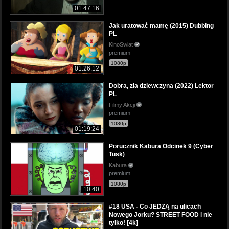
01:47:16
Jak uratować mamę (2015) Dubbing
PL
KinoSwiat
premium
1080p
01:26:12
Dobra, zła dziewczyna (2022) Lektor
PL
Filmy Akcji
premium
1080p
01:19:24
Porucznik Kabura Odcinek 9 (Cyber
Tusk)
Kabura
premium
1080p
10:40
#18 USA - Co JEDZĄ na ulicach
Nowego Jorku? STREET FOOD i nie
tylko! [4k]