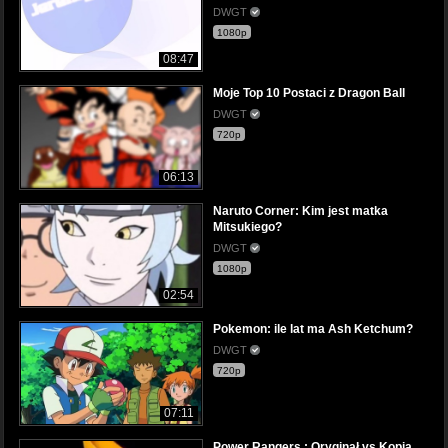
DWGT
1080p
08:47
Moje Top 10 Postaci z Dragon Ball
DWGT
720p
06:13
Naruto Corner: Kim jest matka
Mitsukiego?
DWGT
1080p
02:54
Pokemon: ile lat ma Ash Ketchum?
DWGT
720p
07:11
Power Rangers : Oryginał vs Kopia