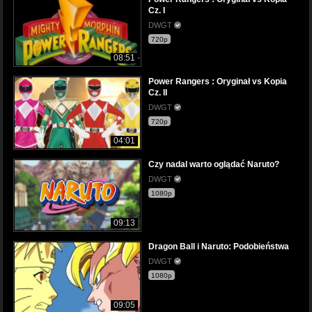
Cz. I
DWGT
720p
08:51
Power Rangers : Oryginał vs Kopia
Cz. II
DWGT
720p
04:01
Czy nadal warto oglądać Naruto?
DWGT
1080p
09:13
Dragon Ball i Naruto: Podobieństwa
DWGT
1080p
09:05