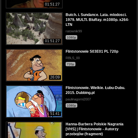
01:51:27
Butch. i. Sundance. Lata. mlodosci.
1979. MULTI. BluRay. m1080p. x264-
LTN
ratownik99
1080p
01:51:27
Flintstonowie S03E01 PL 720p
RBLS_00
720p
26:09
Flintstonowie. Wielkie. Łubu-Dubu.
2015. Dubbing.pl
paulinagorni2007
1080p
51:41
Hanna-Barbera Polskie Nagrania
[VHS] | Flintstonowie - Autorzy
przebojów (fragment)