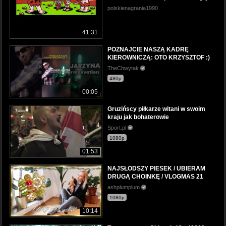
polskienagrania1990
41:31
POZNAJCIE NASZĄ KADRĘ
KIEROWNICZĄ: OTO KRZYSZTOF :)
TheChwytak
480p
00:05
Gruzińscy piłkarze witani w swoim
kraju jak bohaterowie
Sport.pl
1080p
01:53
NAJSŁODSZY PIESEK / UBIERAM
DRUGĄ CHOINKĘ / VLOGMAS 21
ashplumplum
1080p
10:14