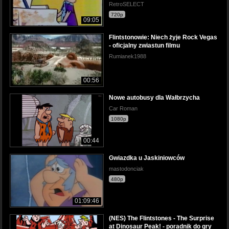
RetroSELECT
720p
09:05
Flintstonowie: Niech żyje Rock Vegas
- oficjalny zwiastun filmu
Rumianek1988
00:56
Nowe autobusy dla Wałbrzycha
Car Roman
1080p
00:44
Gwiazdka u Jaskiniowców
mastodonciak
480p
01:09:46
(NES) The Flintstones - The Surprise
at Dinosaur Peak! - poradnik do gry