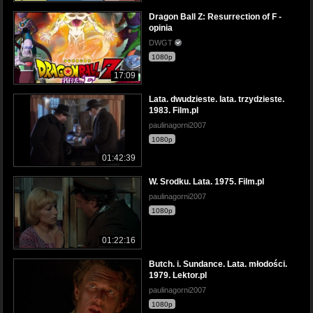
Dragon Ball Z: Resurrection of F -
opinia
DWGT
1080p
17:09
Lata. dwudzieste. lata. trzydzieste.
1983. Film.pl
paulinagorni2007
1080p
01:42:39
W. Srodku. Lata. 1975. Film.pl
paulinagorni2007
1080p
01:22:16
Butch. i. Sundance. Lata. młodości.
1979. Lektor.pl
paulinagorni2007
1080p