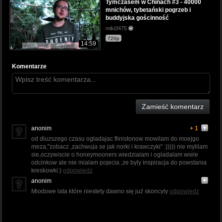
Tymczasem w Chinach #3 - 40000
mnichów, tybetański pogrzeb i
buddyjska gościnność
miki3475
720p
14:59
Komentarze
Zamieść komentarz
anonim
+ 1
od dluzszego czasu ogladajac flinistonow mowilam do moejgo
meza;"zobacz ,zachwuja se jak norki i krawczyki" :))))) nie mylilam
sie,oczywiscie o honeymooners wiedzialam i ogladalam wiele
odcinkow ale nie mialam pojecia ,ze byly inspiracja do powstania
kreskowki:)
odpowiedz
anonim
Miodowe lata które niestety dawno się już skoncyly
odpowiedz