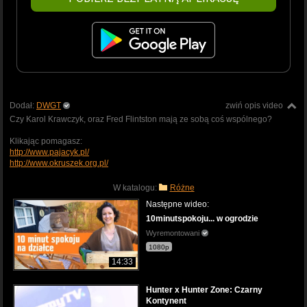
Dodał:
DWGT
zwiń opis video
Czy Karol Krawczyk, oraz Fred Flintston mają ze sobą coś wspólnego?
Klikając pomagasz:
http://www.pajacyk.pl/
http://www.okruszek.org.pl/
W katalogu:
Różne
Następne wideo:
10minutspokoju... w ogrodzie
Wyremontowani
1080p
14:33
Hunter x Hunter Zone: Czarny
Kontynent