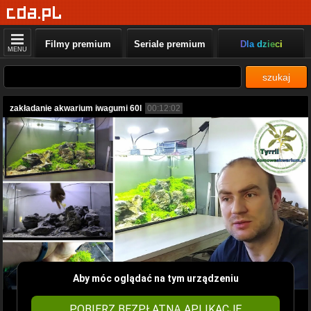
Filmy premium
Seriale premium
Dla dzieci
MENU
szukaj
zakładanie akwarium iwagumi 60l
00:12:02
Aby móc oglądać na tym urządzeniu
POBIERZ BEZPŁATNĄ APLIKACJĘ