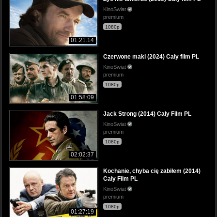
KinoSwiat
premium
1080p
01:21:14
Czerwone maki (2024) Cały film PL
KinoSwiat
premium
1080p
01:58:09
Jack Strong (2014) Cały Film PL
KinoSwiat
premium
1080p
02:02:37
Kochanie, chyba cię zabiłem (2014)
Cały Film PL
KinoSwiat
premium
1080p
01:27:19