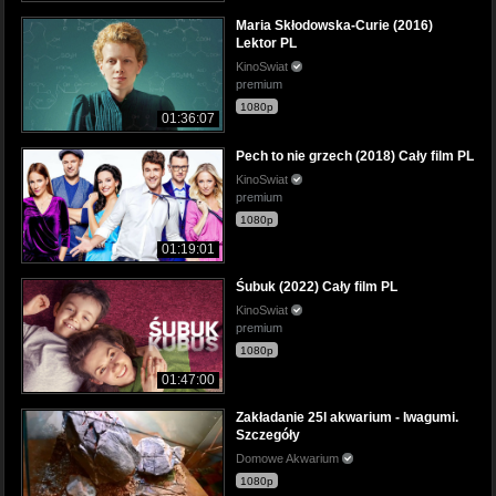
Maria Skłodowska-Curie (2016)
Lektor PL
KinoSwiat
premium
1080p
01:36:07
Pech to nie grzech (2018) Cały film PL
KinoSwiat
premium
1080p
01:19:01
Śubuk (2022) Cały film PL
KinoSwiat
premium
1080p
01:47:00
Zakładanie 25l akwarium - Iwagumi.
Szczegóły
Domowe Akwarium
1080p