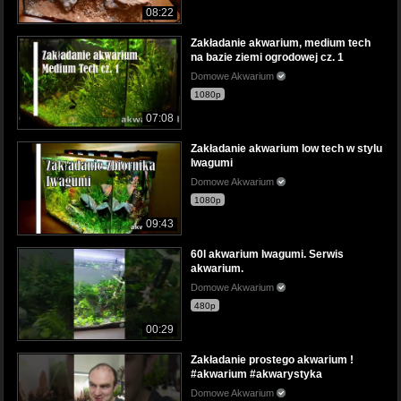
08:22
Zakładanie akwarium, medium tech
na bazie ziemi ogrodowej cz. 1
Domowe Akwarium
1080p
07:08
Zakładanie akwarium low tech w stylu
Iwagumi
Domowe Akwarium
1080p
09:43
60l akwarium Iwagumi. Serwis
akwarium.
Domowe Akwarium
480p
00:29
Zakładanie prostego akwarium !
#akwarium #akwarystyka
Domowe Akwarium