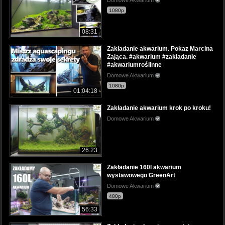
1080p
08:31
Zakładanie akwarium. Pokaz Marcina
Zająca. #akwarium #zakładanie
#akwariumroślinne
Domowe Akwarium
1080p
01:04:18
Zakładanie akwarium krok po kroku!
Domowe Akwarium
26:23
Zakładanie 160l akwarium
wystawowego GreenArt
Domowe Akwarium
480p
56:33