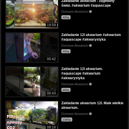
Zakładanie akwarium - zaginiony
świat. #akwarium #aquascape
Domowe Akwarium
480p
19:59
Zakładanie 12l akwarium #akwarium
#aquascape #akwarystyka
Domowe Akwarium
480p
00:42
Zakładanie 12l akwarium.
#aquascape #akwarium
#akwarystyka
Domowe Akwarium
480p
00:43
Zakładanie akwarium 12l. Małe wielkie
akwarium.
Domowe Akwarium
1080p
08:16