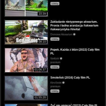
1080p
10:39
Zakładanie nietypowego akwarium.
Prosta i ładna aranżacja #akwarium
#akwarystyka #invital
Domowe Akwarium
1080p
08:10
Popek. Każda z blizn (2022) Cały film
PL
Netlook
premium
1080p
01:06:37
Smoleńsk (2016) Cały film PL
KinoSwiat
premium
1080p
01:55:20
Żyć nie umierać (2015) Cały film PL