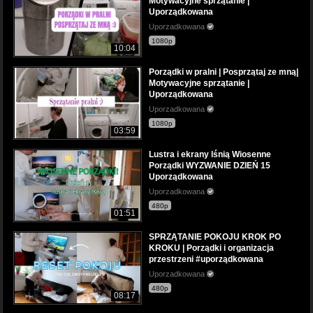
Motywacyjne sprzątanie |
Uporządkowana
Uporzadkowana
1080p
10:04
Porządki w pralni | Posprzątaj ze mną|
Motywacyjne sprzątanie |
Uporządkowana
Uporzadkowana
1080p
03:59
Lustra i ekrany lśnią Wiosenne
Porządki WYZWANIE DZIEŃ 15
Uporządkowana
Uporzadkowana
480p
01:51
SPRZĄTANIE POKOJU KROK PO
KROKU | Porządki i organizacja
przestrzeni #uporządkowana
Uporzadkowana
480p
08:17