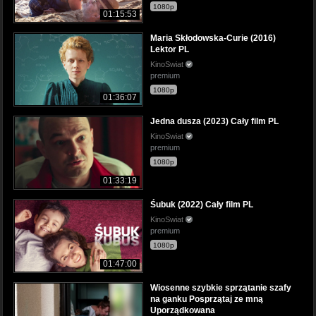
1080p
01:15:53
Maria Skłodowska-Curie (2016)
Lektor PL
KinoSwiat
premium
1080p
01:36:07
Jedna dusza (2023) Cały film PL
KinoSwiat
premium
1080p
01:33:19
Śubuk (2022) Cały film PL
KinoSwiat
premium
1080p
01:47:00
Wiosenne szybkie sprzątanie szafy
na ganku Posprzątaj ze mną
Uporządkowana