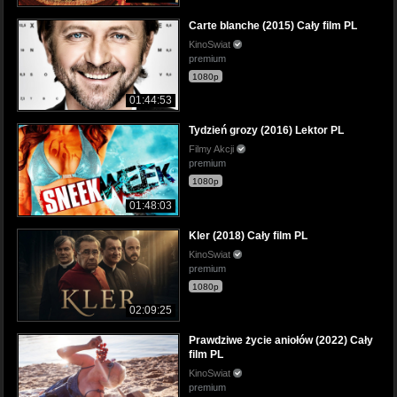
Carte blanche (2015) Cały film PL
KinoSwiat
premium
1080p
01:44:53
Tydzień grozy (2016) Lektor PL
Filmy Akcji
premium
1080p
01:48:03
Kler (2018) Cały film PL
KinoSwiat
premium
1080p
02:09:25
Prawdziwe życie aniołów (2022) Cały
film PL
KinoSwiat
premium