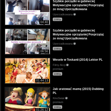
Szybkie porządki w gabinecie|
Motywacyjne sprzątanie| Posprzątaj
ze mną| Uporządkowana
Uporzadkowana
1080p
04:40
Szybkie porządki w gabinecie|
Motywacyjne sprzątanie| Posprzątaj
ze mną| Uporządkowana
Uporzadkowana
1080p
06:56
Wesele w Toskanii (2014) Lektor PL
Filmy Akcji
premium
1080p
01:44:13
Jak uratować mamę (2015) Dubbing
PL
KinoSwiat
premium
1080p
01:26:12