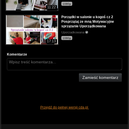
1080p
11:22
Porządki w salonie u kogoś cz 2
Posprzątaj ze mną Motywacyjne
sprzątanie Uporządkowana
Uporzadkowana
1080p
17:13
Komentarze
Zamieść komentarz
Przejdź do pełnej wersji cda.pl