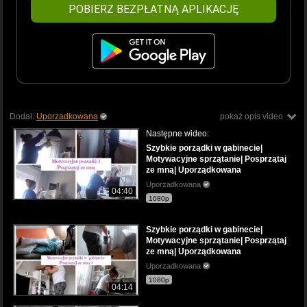
POBIERZ BEZPŁATNĄ APLIKACJĘ
Dodał:
Uporzadkowana
pokaż opis video
Następne wideo:
Szybkie porządki w gabinecie|
Motywacyjne sprzątanie| Posprzątaj
ze mną| Uporządkowana
Uporzadkowana
04:40
1080p
Szybkie porządki w gabinecie|
Motywacyjne sprzątanie| Posprzątaj
ze mną| Uporządkowana
Uporzadkowana
1080p
04:14