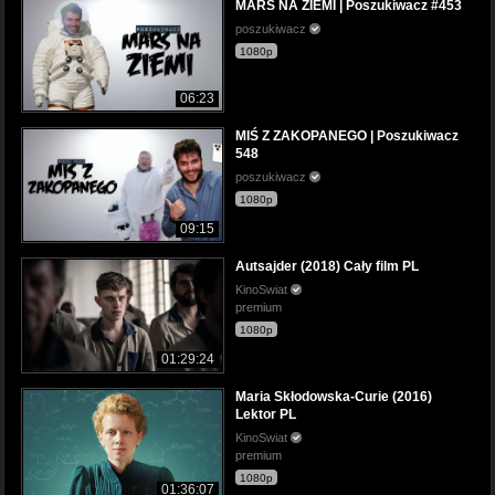
MARS NA ZIEMI | Poszukiwacz #453
poszukiwacz
1080p
06:23
MIŚ Z ZAKOPANEGO | Poszukiwacz
548
poszukiwacz
1080p
09:15
Autsajder (2018) Cały film PL
KinoSwiat
premium
1080p
01:29:24
Maria Skłodowska-Curie (2016)
Lektor PL
KinoSwiat
premium
1080p
01:36:07