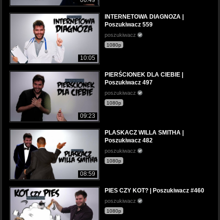
INTERNETOWA DIAGNOZA |
Poszukiwacz 559
poszukiwacz
1080p
10:05
PIERŚCIONEK DLA CIEBIE |
Poszukiwacz 497
poszukiwacz
1080p
09:23
PLASKACZ WILLA SMITHA |
Poszukiwacz 482
poszukiwacz
1080p
08:59
PIES CZY KOT? | Poszukiwacz #460
poszukiwacz
1080p