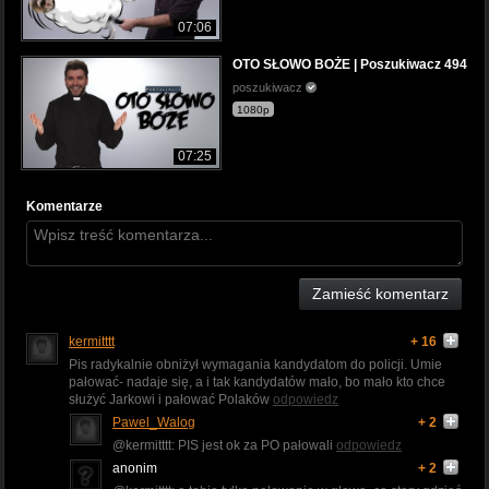
07:06
OTO SŁOWO BOŻE | Poszukiwacz 494
poszukiwacz
1080p
07:25
Komentarze
Zamieść komentarz
kermitttt
+ 16
Pis radykalnie obniżył wymagania kandydatom do policji. Umie
pałować- nadaje się, a i tak kandydatów mało, bo mało kto chce
służyć Jarkowi i pałować Polaków
odpowiedz
Pawel_Walog
+ 2
@kermitttt: PIS jest ok za PO pałowali
odpowiedz
anonim
+ 2