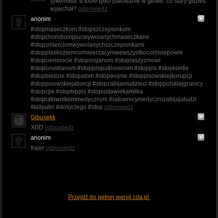
@kermitttt: a tobie tylko pałowanie w głowe. co stary gdzieś
wyjechał?
odpowiedz
anonim
#stopmaseczkom #stopszczepionkom
#stopchorobomplucwywolanychmaseczkami
#stopsmierciomwywolanychszczepionkami
#stopplaskoziemcomwierzacymwewszystkocoimsiepowie
#stopciemnocie #stoprosjanom #stopraszyzmowi
#stopcovidianom #stopproputinowcom #stoppis #stopkonfie
#stopbiedzie #stopatom #stopwojnie #stoppisowskiejkorupcji
#stoppisowskiejaborcji #stopzabijaniudzieci #stoppolskiejgranicy
#stopcpk #stoptvppis #stopustawiekamilka
#stopratownikommedycznym #ratownicymedycznizabijajaludzi
#killputin #dosyctego #stop
odpowiedz
Gibusekk
XDD
odpowiedz
anonim
frajer
odpowiedz
Przejdź do pełnej wersji cda.pl