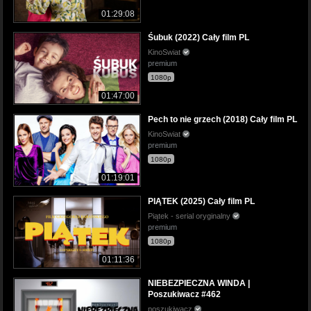
01:29:08
Śubuk (2022) Cały film PL
KinoSwiat
premium
1080p
01:47:00
Pech to nie grzech (2018) Cały film PL
KinoSwiat
premium
1080p
01:19:01
PIĄTEK (2025) Cały film PL
Piątek - serial oryginalny
premium
1080p
01:11:36
NIEBEZPIECZNA WINDA |
Poszukiwacz #462
poszukiwacz