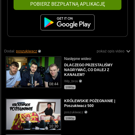
POBIERZ BEZPŁATNĄ APLIKACJĘ
Dodał:
poszukiwacz
pokaż opis video
Następne wideo:
DLACZEGO PRZESTALIŚMY
NAGRYWAĆ, CO DALEJ Z
KANAŁEM?
Wip_bros
08:44
1080p
KRÓLEWSKIE POŻEGNANIE |
Poszukiwacz 500
poszukiwacz
1080p
10:30