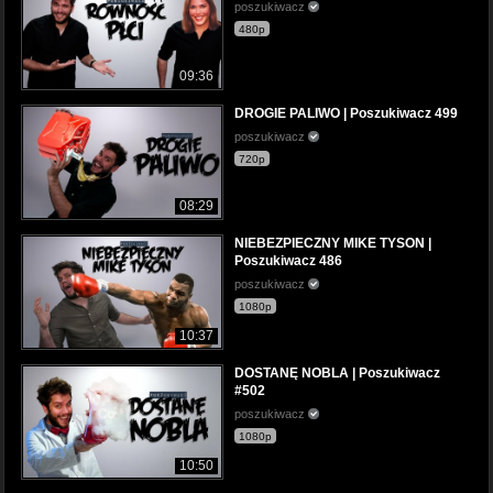
poszukiwacz
480p
09:36
DROGIE PALIWO | Poszukiwacz 499
poszukiwacz
720p
08:29
NIEBEZPIECZNY MIKE TYSON |
Poszukiwacz 486
poszukiwacz
1080p
10:37
DOSTANĘ NOBLA | Poszukiwacz
#502
poszukiwacz
1080p
10:50