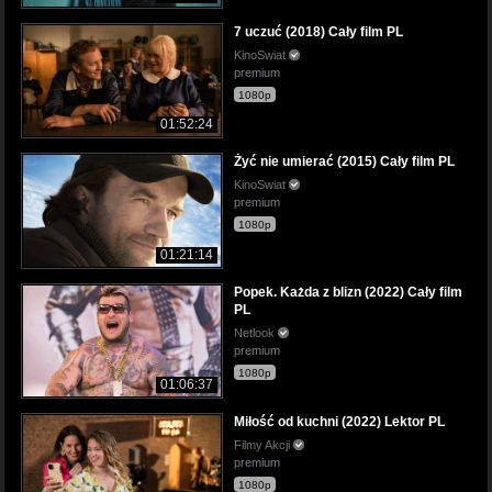
7 uczuć (2018) Cały film PL
KinoSwiat
premium
1080p
01:52:24
Żyć nie umierać (2015) Cały film PL
KinoSwiat
premium
1080p
01:21:14
Popek. Każda z blizn (2022) Cały film
PL
Netlook
premium
1080p
01:06:37
Miłość od kuchni (2022) Lektor PL
Filmy Akcji
premium
1080p