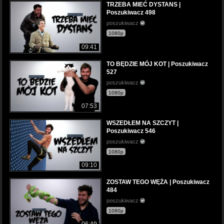
TRZEBA MIEĆ DYSTANS |
Poszukiwacz 498
poszukiwacz
1080p
09:41
TO BĘDZIE MÓJ KOT | Poszukiwacz
527
poszukiwacz
1080p
07:53
WSZEDŁEM NA SZCZYT |
Poszukiwacz 546
poszukiwacz
1080p
09:10
ZOSTAW TEGO WĘŻA | Poszukiwacz
484
poszukiwacz
1080p
06:49