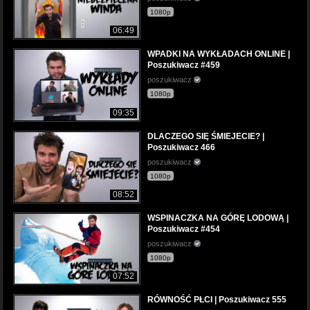
1080p
06:49
WPADKI NA WYKŁADACH ONLINE |
Poszukiwacz #459
poszukiwacz
1080p
09:35
DLACZEGO SIĘ ŚMIEJECIE? |
Poszukiwacz 466
poszukiwacz
1080p
08:52
WSPINACZKA NA GÓRĘ LODOWĄ |
Poszukiwacz #454
poszukiwacz
1080p
07:52
RÓWNOŚĆ PŁCI | Poszukiwacz 555