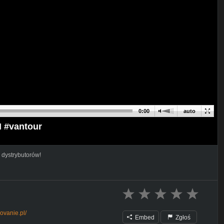
0:00
auto
#vantour
 dystrybutorów!
zovanie.pl/
Embed
Zgłoś