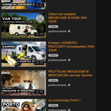
25:51
Zobacz jak wygląda
MIESZKANIE W VANIE VAN
TOUR
1080p
podrozovanie
16:39
Kamper z ROZBITEJ
PRZYCZEPY kempingowej | VAN
TOUR
1080p
podrozovanie
18:20
PRZYTULNE MIESZKANIE W
MERCEDESIE van tour Sprinter
1080p
podrozovanie
20:48
za co kochamy Porto ?
1080p
podrozovanie