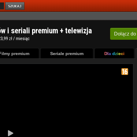
ów i seriali premium + telewizja
Dołącz
do
3,99 zł / miesiąc
Filmy premium
Seriale premium
Dla dzieci