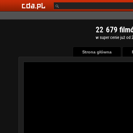
2
2
6
7
9
film
w super cenie już od 2
Strona główna