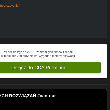
XGL1
/podrozovanie/
ie w nim Kasię, Arka oraz psa Tadka. Ta
 września 2020 roku. Opowiedzą Wam skąd
sja vana, a także zaprezentują wnętrze
ecznych rozwiązań! Na pewno znajdziecie
zkania. Co ciekawe - ich van nie posiada
 na energii z paneli fotowoltaicznych,
a. Dzięki nim wiedzieli dokładnie
rownia. Kasia i Arek spędzili zimę w
zą również i o tej pasji.
Włącz dostęp do 22679 znakomitych filmów i seriali
gdzie znajdziecie piękne zdjęcia, które
w mniej niż 2 minuty! Nowe, wygodne metody aktywacji.
krótkie, vanlifeowe filmiki z
om/nasz.van/
Dołącz do CDA Premium
ram.com/arekstan/
życia w vanie! Wielki wóz to opowieść o
h i nakazie do wymarszu, który wielu
e.pl/ksiazka/
NYCH ROZWIĄZAŃ #vantour