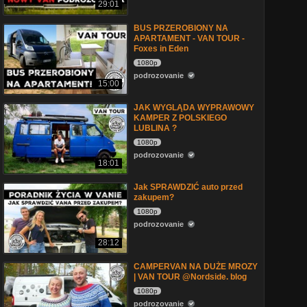
29:01
BUS PRZEROBIONY NA
APARTAMENT - VAN TOUR -
Foxes in Eden
1080p
podrozovanie
15:00
JAK WYGLĄDA WYPRAWOWY
KAMPER Z POLSKIEGO
LUBLINA ?
1080p
podrozovanie
18:01
Jak SPRAWDZIĆ auto przed
zakupem?
1080p
podrozovanie
28:12
CAMPERVAN NA DUŻE MROZY
| VAN TOUR @Nordside. blog
1080p
podrozovanie