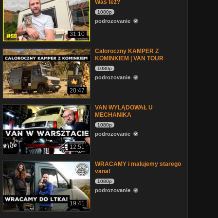
Was też?
1080p
podrozovanie
31:10
Całoroczny KAMPER Z
KOMINKIEM | VAN TOUR
1080p
podrozovanie
20:47
VAN WYLĄDOWAŁ U
MECHANIKA
1080p
podrozovanie
12:51
WRACAMY i malujemy starego
vana!
1080p
podrozovanie
19:41