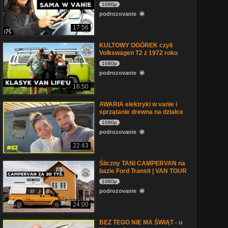
1080p
podrozovanie
17:56
KULTOWY OGÓREK czyli
Volkswagen T2 z 1972 roku
1080p
podrozovanie
16:50
AWARIA elektryki w vanie i
sprzątanie drewna na działce
1080p
podrozovanie
22:43
Śliczny TANI CAMPERVAN na
bazie Ford Transit | VAN TOUR
1080p
podrozovanie
24:00
BEZ TEGO NIE MA ŚWIĄT - u