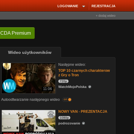
LOGOWANIE
REJESTRACJA
+ dodaj wideo
 CDA Premium
Wideo użytkowników
Następne wideo:
TOP 10 czarnych charakterow
z Gry o Tron
720p
WatchMojoPolska
11:06
Autoodtwarzanie następnego wideo
on
NOWY VAN - PREZENTACJA
1080p
podrozovanie