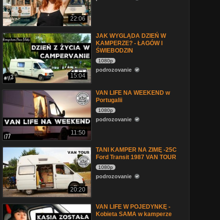
22:06
JAK WYGLĄDA DZIEŃ W
KAMPERZE? - ŁAGÓW I
ŚWIEBODZIN
1080p
podrozovanie
15:04
VAN LIFE NA WEEKEND w
Portugalii
1080p
podrozovanie
11:50
TANI KAMPER NA ZIMĘ -25C
Ford Transit 1987 VAN TOUR
1080p
podrozovanie
20:20
VAN LIFE W POJEDYNKĘ -
Kobieta SAMA w kamperze