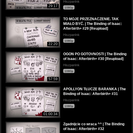
HiszpanInk
29:17
1080p
TO MOJE PRZEZNACZENIE. TAK
MIAŁO BYĆ. | The Binding of Isaac:
Afterbirth+ #29 [Reupload]
HiszpanInk
1080p
22:20
OGON PO GOTOVNOSTI | The Binding
of Isaac: Afterbirth+ #30 [Reupload]
HiszpanInk
1080p
57:59
APOLLYON TŁUCZE BARANKA | The
Binding of Isaac: Afterbirth+ #31
HiszpanInk
1080p
01:00:34
Zgadnijcie co wraca ^^ | The Binding
of Isaac: Afterbirth+ #32