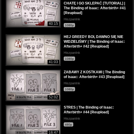
CHATĘ I GO SKLEPAĆ [TUTORIAL] |
The Binding of Isaac: Afterbirth+ #41
[Reupload]
HiszpanInk
40:15
1080p
HEJ GREEDY BOI, DAWNO SIĘ NIE
WIDZIELIŚMY | The Binding of Isaac:
Afterbirth+ #42 [Reupload]
HiszpanInk
1080p
41:03
ZABAWY Z KOSTKAMI | The Binding
of Isaac: Afterbirth+ #43 [Reupload]
HiszpanInk
1080p
52:02
STRES | The Binding of Isaac:
Afterbirth+ #44 [Reupload]
HiszpanInk
480p
16:47