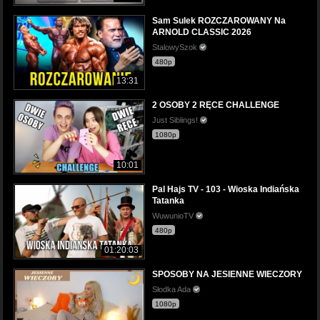
Sam Sulek ROZCZAROWANY Na
ARNOLD CLASSIC 2026
StalowySzok
480p
13:31
2 OSOBY 2 RĘCE CHALLENGE
Just Siblings!
1080p
10:01
Pal Hajs TV - 103 - Wioska Indiańska
Tatanka
WuwunioTV
480p
01:20:03
SPOSOBY NA JESIENNE WIECZORY
Słodka Ada
1080p