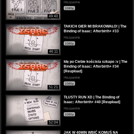
HiszpanInk
1080p
49:40
TAKICH GIER MI BRAKOWAŁO! | The
Binding of Isaac: Afterbirth+ #33
HiszpanInk
1080p
46:11
Idę po Ciebie koścista szkapo :v | The
Binding of Isaac: Afterbirth+ #34
[Reupload]
HiszpanInk
1080p
51:21
TŁUSTY RUN XD | The Binding of
Isaac: Afterbirth+ #40 [Reupload]
HiszpanInk
1080p
52:04
JAK W 40MIN WBIĆ KOMUŚ NA