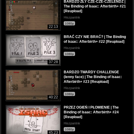
BARDZO ZŁY CZE-CZE-CZELENDŻ |
The Binding of Isaac: Afterbirth+ #21
[Reupload]
HiszpanInk
1080p
22:13
BRAĆ CZY NIE BRAĆ? | The Binding
of Isaac: Afterbirth+ #22 [Reupload]
HiszpanInk
1080p
37:28
BARDZO TWARDY CHALLENGE
(lenny face) | The Binding of Isaac:
Afterbirth+ #23 [Reupload]
HiszpanInk
1080p
40:22
PRZEZ OGIEŃ I PŁOMIENIE | The
Binding of Isaac: Afterbirth+ #24
[Reupload]
HiszpanInk
1080p
45:23