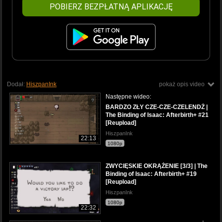
POBIERZ BEZPŁATNĄ APLIKACJĘ
Dodał:
HiszpanInk
pokaż opis video
Następne wideo:
BARDZO ZŁY CZE-CZE-CZELENDŻ |
The Binding of Isaac: Afterbirth+ #21
[Reupload]
HiszpanInk
22:13
1080p
ZWYCIĘSKIE OKRĄŻENIE [3/3] | The
Binding of Isaac: Afterbirth+ #19
[Reupload]
HiszpanInk
1080p
22:32