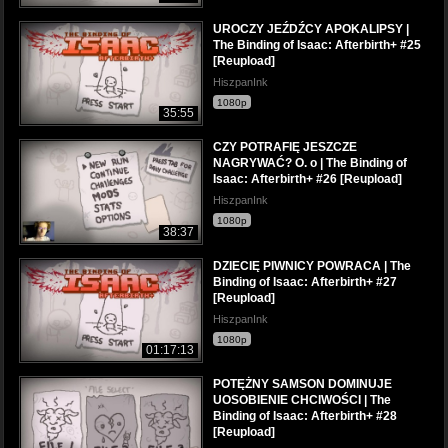
UROCZY JEŹDŹCY APOKALIPSY |
The Binding of Isaac: Afterbirth+ #25
[Reupload]
HiszpanInk
1080p
35:55
CZY POTRAFIĘ JESZCZE
NAGRYWAĆ? O. o | The Binding of
Isaac: Afterbirth+ #26 [Reupload]
HiszpanInk
1080p
38:37
DZIECIĘ PIWNICY POWRACA | The
Binding of Isaac: Afterbirth+ #27
[Reupload]
HiszpanInk
1080p
01:17:13
POTĘŻNY SAMSON DOMINUJE
UOSOBIENIE CHCIWOŚCI | The
Binding of Isaac: Afterbirth+ #28
[Reupload]