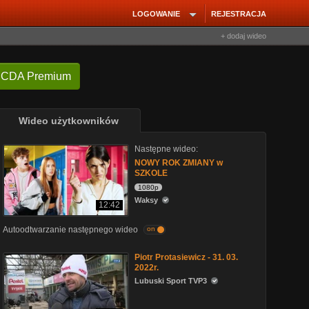
LOGOWANIE
REJESTRACJA
+ dodaj wideo
 CDA Premium
Wideo użytkowników
Następne wideo:
NOWY ROK ZMIANY w
SZKOLE
1080p
Waksy
12:42
Autoodtwarzanie następnego wideo
on
Piotr Protasiewicz - 31. 03.
2022r.
Lubuski Sport TVP3