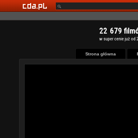
2
2
6
7
9
film
w super cenie już od 2
Strona główna