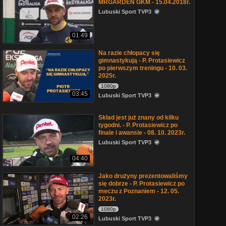
MRGARDEN GKM - 15.04.2018r.
Lubuski Sport TVP3
01:49
Na razie chłopacy się
gimnastykują - P. Protasiewicz
po pierwszym treningu - 10. 03.
2025r.
1080p
03:45
Lubuski Sport TVP3
Skład jest już znany od kilku
tygodni. - P. Protasiewicz po
finale i awansie - 08. 10. 2023r.
Lubuski Sport TVP3
04:40
Jako drużyny prezentowaliśmy
się dobrze - P. Protasiewicz po
meczu z Poznaniem - 12. 05.
2023r.
1080p
02:26
Lubuski Sport TVP3