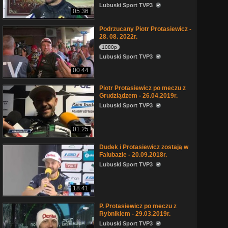
Lubuski Sport TVP3
05:36
Podrzucany Piotr Protasiewicz -
28. 08. 2022r.
1080p
Lubuski Sport TVP3
00:44
Piotr Protasiewicz po meczu z
Grudziądzem - 26.04.2019r.
Lubuski Sport TVP3
01:25
Dudek i Protasiewicz zostają w
Falubazie - 20.09.2018r.
Lubuski Sport TVP3
18:41
P. Protasiewicz po meczu z
Rybnikiem - 29.03.2019r.
Lubuski Sport TVP3