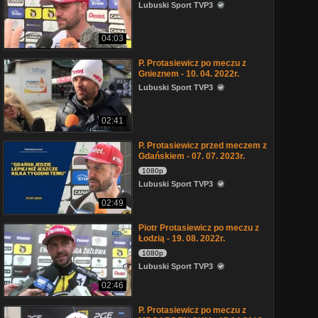
Lubuski Sport TVP3
04:03
P. Protasiewicz po meczu z
Gnieznem - 10. 04. 2022r.
Lubuski Sport TVP3
02:41
P. Protasiewicz przed meczem z
Gdańskiem - 07. 07. 2023r.
1080p
Lubuski Sport TVP3
02:49
Piotr Protasiewicz po meczu z
Łodzią - 19. 08. 2022r.
1080p
Lubuski Sport TVP3
02:46
P. Protasiewicz po meczu z