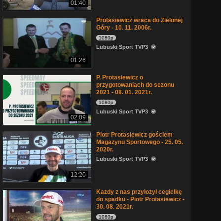
01:40
Protasiewicz wraca do Zielonej
Góry - 10. 11. 2006r.
1080p
Lubuski Sport TVP3
01:26
P. Protasiewicz o
przygotowaniach do sezonu
2021 - 08. 01. 2021r.
1080p
Lubuski Sport TVP3
02:09
Piotr Protasiewicz gościem
Magazynu Sportowego - 25. 05.
2020r.
Lubuski Sport TVP3
12:20
Każdy z nas przyłożył cegiełkę
do spadku - Piotr Protasiewicz -
30. 08. 2021r.
1080p