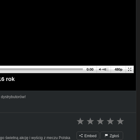
0:00
480p
16 rok
 dystrybutorów!
Embed
Zgłoś
ego świetną akcję i wyścig z meczu Polska