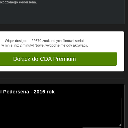
zaskoczonego Pedersena.
Włącz dostęp do 22679 znakomitych filmów i seriali
w mniej niż 2 minuty! Nowe, wygodne metody aktywacji.
Dołącz do CDA Premium
 Pedersena - 2016 rok