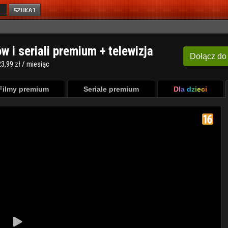
ów i seriali premium + telewizja
Dołącz
do
3,99 zł / miesiąc
Filmy premium
Seriale premium
Dla dzieci