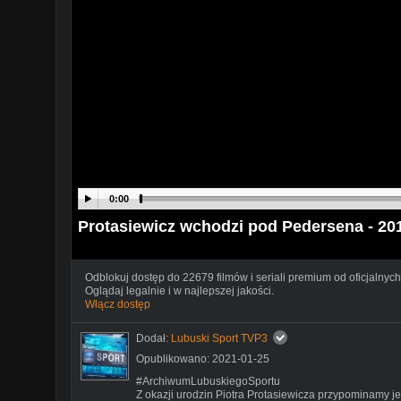
0:00
Protasiewicz wchodzi pod Pedersena - 20
Odblokuj dostęp do 22679 filmów i seriali premium od oficjalnych
Oglądaj legalnie i w najlepszej jakości.
Włącz dostęp
Dodał:
Lubuski Sport TVP3
Opublikowano: 2021-01-25
#ArchiwumLubuskiegoSportu
Z okazji urodzin Piotra Protasiewicza przypominamy j