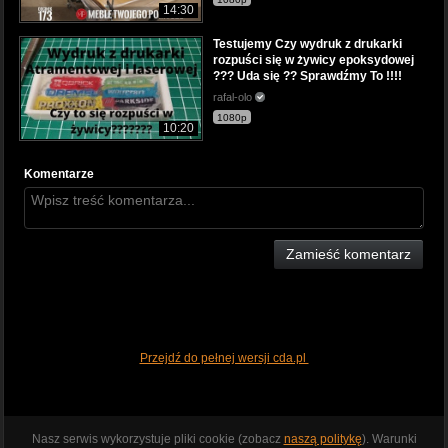
14:30
Testujemy Czy wydruk z drukarki
rozpuści się w żywicy epoksydowej
??? Uda się ?? Sprawdźmy To !!!!
rafal-olo
1080p
10:20
Komentarze
Zamieść komentarz
Przejdź do pełnej wersji cda.pl
Nasz serwis wykorzystuje pliki cookie (zobacz
naszą politykę
). Warunki