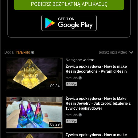
POBIERZ BEZPŁATNĄ APLIKACJĘ
Dodał:
rafal-olo
pokaż opis video
Następne wideo:
Żywica epoksydowa - How to make
Resin decorations - Pyramid Resin
rafal-olo
1080p
09:34
Żywica epoksydowa - How to Make
Resin Jewelry - Jak zrobić biżuterię z
żywicy epoksydowej
rafal-olo
1080p
08:29
Żywica epoksydowa - How to make