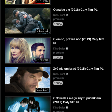
01:37:09
Odnajdę cię (2018) Cały film PL
KinoSwiat
premium
1080p
01:19:11
Ciemno, prawie noc (2019) Cały film
PL
KinoSwiat
premium
1080p
01:49:04
Żyć nie umierać (2015) Cały film PL
KinoSwiat
premium
1080p
01:21:14
Człowiek z magicznym pudełkiem
(2017) Cały film PL
KinoSwiat
premium