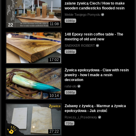
zalane żywicą Ciech / How to make
wooden candlesticks flooded resin
Meble Twojego Pomysłu
1080p
11:08
148 Epoxy resin coffee table - The
meeting of old and new
SNEKKER ROBERT
1080p
17:02
Żywica epoksydowa - Claw with resin
jewelry - how I made a resin
decoration
rafal-olo
1080p
10:14
Zabawy z żywicą - Marmur a żywica
epoksydowa - Jak zrobić
Rzeczy_i_Przedmioty
720p
27:22