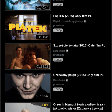
1080p
01:40:44
PIĄTEK (2025) Cały film PL
Piątek - serial oryginalny
premium
1080p
01:11:36
Szczęście świata (2016) Cały film PL
KinoSwiat
premium
1080p
01:38:19
Czerwony pająk (2015) Cały film PL
KinoSwiat
premium
1080p
01:30:37
Orzech, bizmut i żywica odlewnicza -
jak zrobić wisior [Zabawy z żywicą]