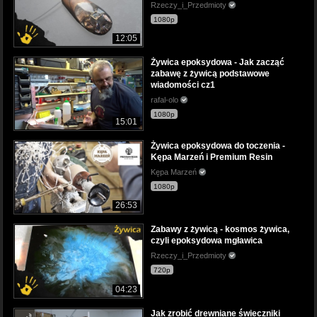
Rzeczy_i_Przedmioty
1080p
12:05
Żywica epoksydowa - Jak zacząć
zabawę z żywicą podstawowe
wiadomości cz1
rafal-olo
1080p
15:01
Żywica epoksydowa do toczenia -
Kępa Marzeń i Premium Resin
Kępa Marzeń
1080p
26:53
Zabawy z żywicą - kosmos żywica,
czyli epoksydowa mgławica
Rzeczy_i_Przedmioty
720p
04:23
Jak zrobić drewniane świeczniki