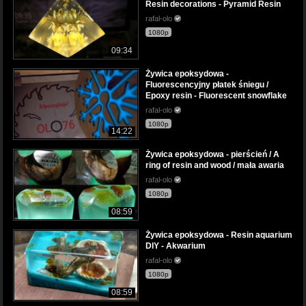
Resin decorations - Pyramid Resin
rafal-olo
1080p
09:34
Żywica epoksydowa -
Fluorescencyjny płatek śniegu /
Epoxy resin - Fluorescent snowflake
rafal-olo
1080p
14:22
Żywica epoksydowa - pierścień / A
ring of resin and wood / mała awaria
rafal-olo
1080p
08:59
Żywica epoksydowa - Resin aquarium
DIY - Akwarium
rafal-olo
1080p
08:59