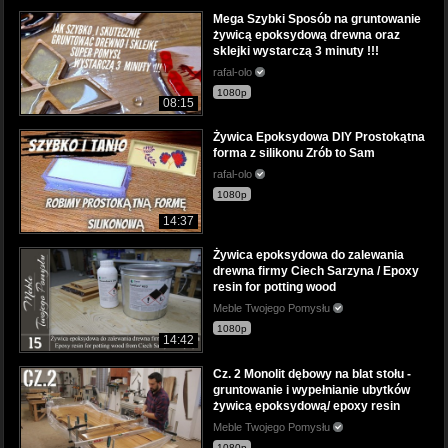
Mega Szybki Sposób na gruntowanie
żywicą epoksydową drewna oraz
sklejki wystarczą 3 minuty !!!
rafal-olo
1080p
08:15
Żywica Epoksydowa DIY Prostokątna
forma z silikonu Zrób to Sam
rafal-olo
1080p
14:37
Żywica epoksydowa do zalewania
drewna firmy Ciech Sarzyna / Epoxy
resin for potting wood
Meble Twojego Pomysłu
1080p
14:42
Cz. 2 Monolit dębowy na blat stołu -
gruntowanie i wypełnianie ubytków
żywicą epoksydową/ epoxy resin
Meble Twojego Pomysłu
1080p