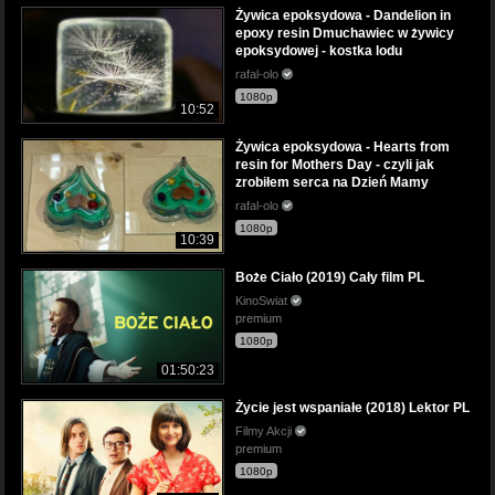
Żywica epoksydowa - Dandelion in
epoxy resin Dmuchawiec w żywicy
epoksydowej - kostka lodu
rafal-olo
1080p
10:52
Żywica epoksydowa - Hearts from
resin for Mothers Day - czyli jak
zrobiłem serca na Dzień Mamy
rafal-olo
1080p
10:39
Boże Ciało (2019) Cały film PL
KinoSwiat
premium
1080p
01:50:23
Życie jest wspaniałe (2018) Lektor PL
Filmy Akcji
premium
1080p