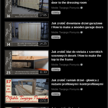
door to the dressing room
Meble Twojego Pomysłu
1080p
17:05
Jak zrobić drewniane drzwi garażowe
/ How to make a wooden garage doors
Meble Twojego Pomysłu
1080p
14:25
Jak zrobić blat do stelaża z szerokich
sosnowych desek / How to make the
top to the frame
Meble Twojego Pomysłu
1080p
11:33
Jak zrobić ramiak drzwi - głowica z
nożami profilowymi i kontrprofilowymi
Meble Twojego Pomysłu
1080p
13:51