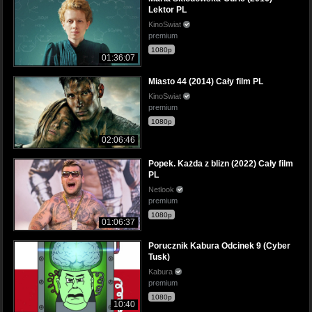
Lektor PL
KinoSwiat
premium
1080p
01:36:07
Miasto 44 (2014) Cały film PL
KinoSwiat
premium
1080p
02:06:46
Popek. Każda z blizn (2022) Cały film
PL
Netlook
premium
1080p
01:06:37
Porucznik Kabura Odcinek 9 (Cyber
Tusk)
Kabura
premium
1080p
10:40