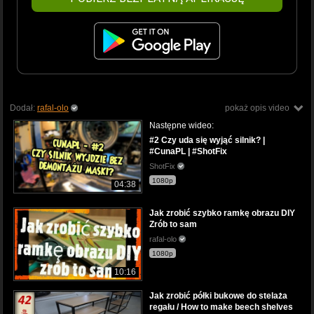
Dodał:
rafal-olo
pokaż opis video
Następne wideo:
#2 Czy uda się wyjąć silnik? |
#CunaPL | #ShotFix
ShotFix
1080p
04:38
Jak zrobić szybko ramkę obrazu DIY
Zrób to sam
rafal-olo
1080p
10:16
Jak zrobić półki bukowe do stelaża
regału / How to make beech shelves