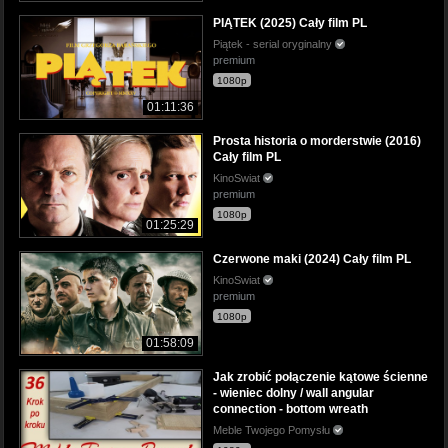
PIĄTEK (2025) Cały film PL
Piątek - serial oryginalny
premium
1080p
01:11:36
Prosta historia o morderstwie (2016)
Cały film PL
KinoSwiat
premium
1080p
01:25:29
Czerwone maki (2024) Cały film PL
KinoSwiat
premium
1080p
01:58:09
Jak zrobić połączenie kątowe ścienne
- wieniec dolny / wall angular
connection - bottom wreath
Meble Twojego Pomysłu