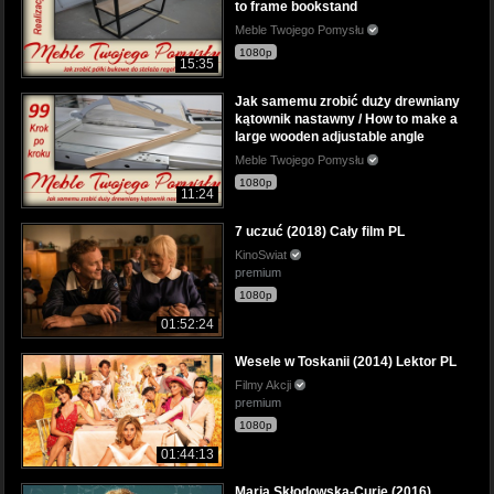
to frame bookstand
Meble Twojego Pomysłu
1080p
15:35
Jak samemu zrobić duży drewniany
kątownik nastawny / How to make a
large wooden adjustable angle
Meble Twojego Pomysłu
1080p
11:24
7 uczuć (2018) Cały film PL
KinoSwiat
premium
1080p
01:52:24
Wesele w Toskanii (2014) Lektor PL
Filmy Akcji
premium
1080p
01:44:13
Maria Skłodowska-Curie (2016)