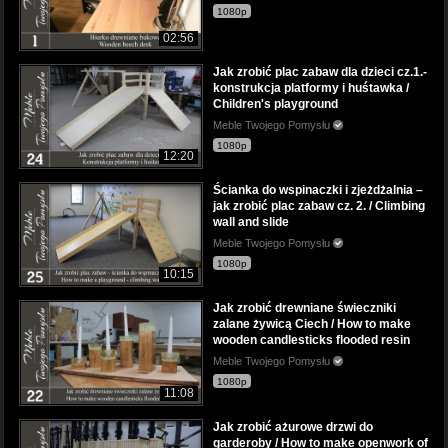
1080p
02:56
Jak zrobić plac zabaw dla dzieci cz.1.-
konstrukcja platformy i huśtawka /
Children's playground
Meble Twojego Pomysłu
1080p
12:20
Ścianka do wspinaczki i zjeżdżalnia –
jak zrobić plac zabaw cz. 2. / Climbing
wall and slide
Meble Twojego Pomysłu
1080p
10:15
Jak zrobić drewniane świeczniki
zalane żywicą Ciech / How to make
wooden candlesticks flooded resin
Meble Twojego Pomysłu
1080p
11:08
Jak zrobić ażurowe drzwi do
garderoby / How to make openwork of