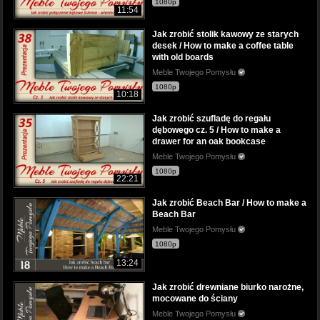
1080p
11:54
Jak zrobić stolik kawowy ze starych
desek / How to make a coffee table
with old boards
Meble Twojego Pomysłu
1080p
10:18
Jak zrobić szufladę do regału
dębowego cz. 5 / How to make a
drawer for an oak bookcase
Meble Twojego Pomysłu
1080p
22:21
Jak zrobić Beach Bar / How to make a
Beach Bar
Meble Twojego Pomysłu
1080p
13:24
Jak zrobić drewniane biurko narożne,
mocowane do ściany
Meble Twojego Pomysłu