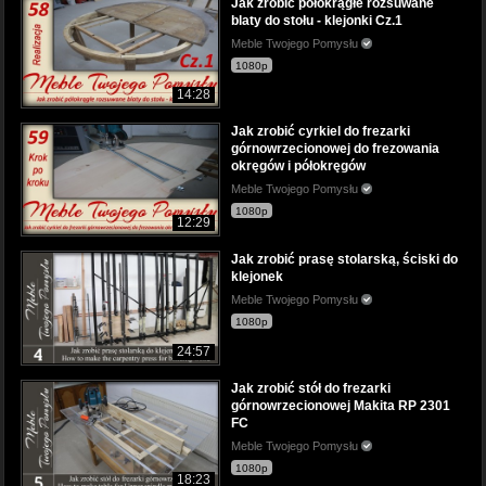
Jak zrobić półokrągłe rozsuwane
blaty do stołu - klejonki Cz.1
Meble Twojego Pomysłu
1080p
14:28
Jak zrobić cyrkiel do frezarki
górnowrzecionowej do frezowania
okręgów i półokręgów
Meble Twojego Pomysłu
1080p
12:29
Jak zrobić prasę stolarską, ściski do
klejonek
Meble Twojego Pomysłu
1080p
24:57
Jak zrobić stół do frezarki
górnowrzecionowej Makita RP 2301
FC
Meble Twojego Pomysłu
1080p
18:23