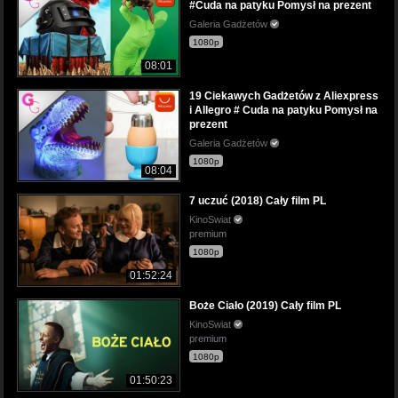
#Cuda na patyku Pomysł na prezent
Galeria Gadżetów
1080p
08:01
19 Ciekawych Gadżetów z Aliexpress
i Allegro # Cuda na patyku Pomysł na
prezent
Galeria Gadżetów
1080p
08:04
7 uczuć (2018) Cały film PL
KinoSwiat
premium
1080p
01:52:24
Boże Ciało (2019) Cały film PL
KinoSwiat
premium
1080p
01:50:23