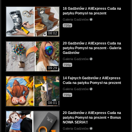
16 Gadżetów z AliExpress Cuda na
patyku Pomysł na prezent
Galeria Gadżetów
720p
08:02
20 Gadżetów z AliExpress Cuda na
patyku Pomysł na prezent - Galeria
Gadżetów
Galeria Gadżetów
720p
09:29
14 Fajnych Gadżetów z AliExpress
Cuda na patyku Pomysł na prezent
Galeria Gadżetów
720p
08:01
20 Gadżetów z AliExpress Cuda na
patyku Pomysł na prezent + Bonus
NOWA SERIA!!
Galeria Gadżetów