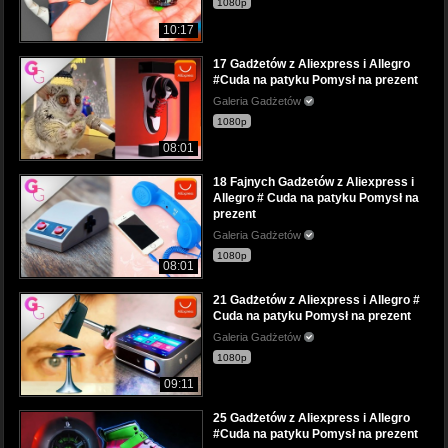
1080p
10:17
17 Gadżetów z Aliexpress i Allegro
#Cuda na patyku Pomysł na prezent
Galeria Gadżetów
1080p
08:01
18 Fajnych Gadżetów z Aliexpress i
Allegro # Cuda na patyku Pomysł na
prezent
Galeria Gadżetów
1080p
08:01
21 Gadżetów z Aliexpress i Allegro #
Cuda na patyku Pomysł na prezent
Galeria Gadżetów
1080p
09:11
25 Gadżetów z Aliexpress i Allegro
#Cuda na patyku Pomysł na prezent