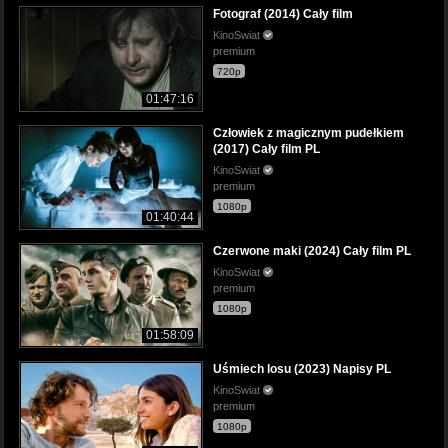
Fotograf (2014) Cały film
KinoSwiat
premium
720p
01:47:16
Człowiek z magicznym pudełkiem
(2017) Cały film PL
KinoSwiat
premium
1080p
01:40:44
Czerwone maki (2024) Cały film PL
KinoSwiat
premium
1080p
01:58:09
Uśmiech losu (2023) Napisy PL
KinoSwiat
premium
1080p