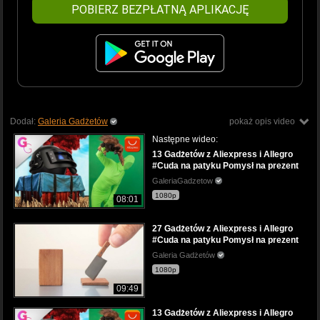
POBIERZ BEZPŁATNĄ APLIKACJĘ
Dodał:
Galeria Gadżetów
pokaż opis video
Następne wideo:
13 Gadżetów z Aliexpress i Allegro
#Cuda na patyku Pomysł na prezent
GaleriaGadzetow
1080p
08:01
27 Gadżetów z Aliexpress i Allegro
#Cuda na patyku Pomysł na prezent
Galeria Gadżetów
1080p
09:49
13 Gadżetów z Aliexpress i Allegro