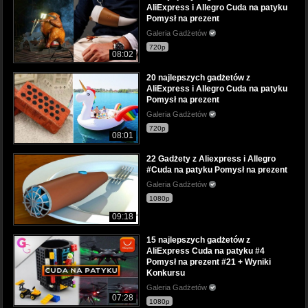
AliExpress i Allegro Cuda na patyku
Pomysł na prezent
Galeria Gadżetów
720p
08:02
20 najlepszych gadżetów z
AliExpress i Allegro Cuda na patyku
Pomysł na prezent
Galeria Gadżetów
720p
08:01
22 Gadżety z Aliexpress i Allegro
#Cuda na patyku Pomysł na prezent
Galeria Gadżetów
1080p
09:18
15 najlepszych gadżetów z
AliExpress Cuda na patyku #4
Pomysł na prezent #21 + Wyniki
Konkursu
Galeria Gadżetów
07:28
1080p