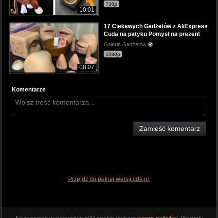
720p
10:01
17 Ciekawych Gadżetów z AliExpress
Cuda na patyku Pomysł na prezent
Galeria Gadżetów
1080p
08:07
Komentarze
Zamieść komentarz
Przejdź do pełnej wersji cda.pl