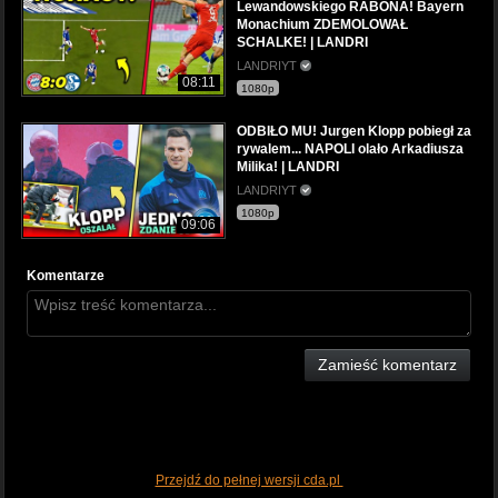
Lewandowskiego RABONA! Bayern
Monachium ZDEMOLOWAŁ
SCHALKE! | LANDRI
LANDRIYT
08:11
1080p
ODBIŁO MU! Jurgen Klopp pobiegł za
rywalem... NAPOLI olało Arkadiusza
Milika! | LANDRI
LANDRIYT
1080p
09:06
Komentarze
Zamieść komentarz
Przejdź do pełnej wersji cda.pl