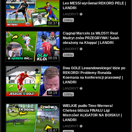
Leo MESSI wyrównał REKORD PELE |
LANDRI
LANDRIYT
1080p
08:37
Ciągnął Marcelo za WŁOSY! Real
Madryt znów PRZEGRYWA! Salah
obrażony na Kloppa! | LANDRI
LANDRIYT
1080p
08:09
Dwa GOLE Lewandowskiego! Idzie po
REKORD! Problemy Ronalda
Koemana na konferencji prasowej! |
LANDRI
LANDRIYT
08:19
1080p
WIELKIE pudło Timo Wernera!
Chelsea bliższa FINAŁU Ligi
Mistrzów! ALIGATOR NA BOISKU! |
LANDRI
LANDRIYT
08:47