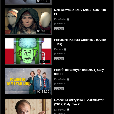
01:55:20
Dziewczyna z szafy (2012) Cały film
PL
KinoSwiat
premium
1080p
01:28:46
Porucznik Kabura Odcinek 9 (Cyber
Tusk)
Kabura
premium
1080p
10:40
Powrót do tamtych dni (2021) Cały
film PL
KinoSwiat
premium
1080p
01:44:55
Gotowi na wszystko. Exterminator
(2017) Cały film PL
KinoSwiat
premium