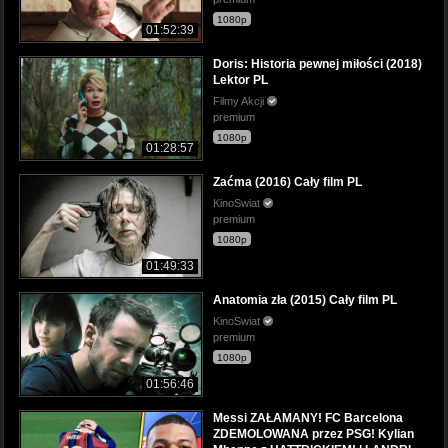
1080p
01:52:39
Doris: Historia pewnej miłości (2018)
Lektor PL
Filmy Akcji
premium
1080p
01:28:57
Zaćma (2016) Cały film PL
KinoSwiat
premium
1080p
01:49:33
Anatomia zła (2015) Cały film PL
KinoSwiat
premium
1080p
01:56:46
Messi ZAŁAMANY! FC Barcelona
ZDEMOLOWANA przez PSG! Kylian