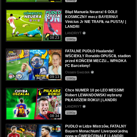
1080p
Błąd Manuela Neuera! 6 GOLI!
KOSMICZNY mecz BAYERNU!
Vinicius Jr NIE TRAFIŁ na PUSTĄ! |
LANDRI
LANDRIYT
08:23
1080p
FATALNE PUDŁO Haalanda!
WŚCIEKŁY Ronaldo OPUŚCIŁ stadion
przed KOŃCEM MECZU... WPADKA
FC Barcelony!
Ostatni Gwizdek
09:13
1080p
Chce NUMER 10 po LEO MESSIM!
Robert LEWANDOWSKI wybrany
PIŁKARZEM ROKU! | LANDRI
LANDRIYT
1080p
08:34
PUDŁO w Lidze Mistrzów, FATALNY
Bayern Monachium! Liverpool jedną
nogą w ĆWIERĆFINALE | LANDRI