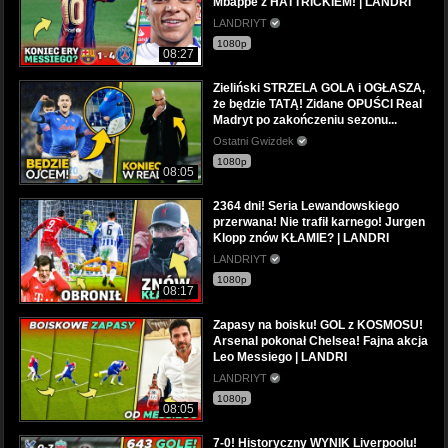
Mbappe z HATTRICKIEM! | LANDRI
LANDRIYT
1080p
08:27
Zieliński STRZELA GOLA i OGŁASZA,
że będzie TATĄ! Zidane OPUŚCI Real
Madryt po zakończeniu sezonu...
Ostatni Gwizdek
1080p
08:05
2364 dni! Seria Lewandowskiego
przerwana! Nie trafił karnego! Jurgen
Klopp znów KŁAMIE? | LANDRI
LANDRIYT
1080p
08:17
Zapasy na boisku! GOL z KOSMOSU!
Arsenal pokonał Chelsea! Fajna akcja
Leo Messiego | LANDRI
LANDRIYT
1080p
08:05
7-0! Historyczny WYNIK Liverpoolu!