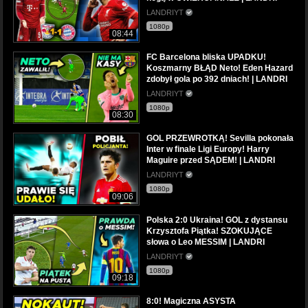
LANDRIYT
1080p
08:44
FC Barcelona bliska UPADKU!
Koszmarny BŁĄD Neto! Eden Hazard
zdobył gola po 392 dniach! | LANDRI
LANDRIYT
1080p
08:30
GOL PRZEWROTKĄ! Sevilla pokonała
Inter w finale Ligi Europy! Harry
Maguire przed SĄDEM! | LANDRI
LANDRIYT
1080p
09:06
Polska 2:0 Ukraina! GOL z dystansu
Krzysztofa Piątka! SZOKUJĄCE
słowa o Leo MESSIM | LANDRI
LANDRIYT
1080p
09:18
8:0! Magiczna ASYSTA