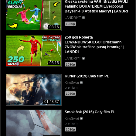
Klęska systemu VAR! Brzydki FAUL!
Fabinho BOHATEREM Liverpoolu!
Bayern 4:0 Atletico Madryt | LANDRI
LANDRIYT
1080p
08:16
250 goli Roberta
LEWANDOWSKIEGO! Griezmann
ZNÓW nie trafił na pustą bramkę! |
LANDRI
LANDRIYT
08:15
1080p
Kurier (2019) Cały film PL
KinoSwiat
premium
1080p
01:48:37
Smoleńsk (2016) Cały film PL
KinoSwiat
premium
1080p