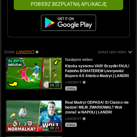
POBIERZ BEZPŁATNĄ APLIKACJĘ
Dodał:
LANDRIYT
pokaż opis video
Następne wideo:
Klęska systemu VAR! Brzydki FAUL!
Fabinho BOHATEREM Liverpoolu!
Bayern 4:0 Atletico Madryt | LANDRI
LANDRIYT
08:16
1080p
Real Madryt ODPADA! El Clasico nie
będzie! MILIK ZWARIOWAŁ? Woli
zostać w NAPOLI | LANDRI
LANDRIYT
1080p
08:23