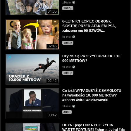
xFisiel
1080p
04:05
6-LETNI CHŁOPIEC OBRONIŁ
SIOSTRĘ PRZED ATAKIEM PSA,
założono mu 90 SZWÓW...
xFisiel
1080p
02:46
Czy da się PRZEŻYĆ UPADEK Z 10.
000 METRÓW?
xFisiel
1080p
02:42
Co jeśli WYPADŁBYŚ Z SAMOLOTU
na wysokości 10. 000 METRÓW?
#shorts #viral #ciekawostki
xFisiel
480p
00:42
ODYN i jego ODKRYCIE ŻYCIA
WARTE FORTUNĘ! #shorts #viral #dc