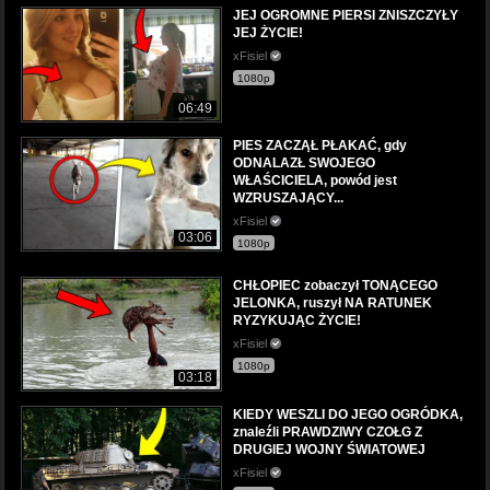
JEJ OGROMNE PIERSI ZNISZCZYŁY
JEJ ŻYCIE!
xFisiel
1080p
06:49
PIES ZACZĄŁ PŁAKAĆ, gdy
ODNALAZŁ SWOJEGO
WŁAŚCICIELA, powód jest
WZRUSZAJĄCY...
xFisiel
03:06
1080p
CHŁOPIEC zobaczył TONĄCEGO
JELONKA, ruszył NA RATUNEK
RYZYKUJĄC ŻYCIE!
xFisiel
1080p
03:18
KIEDY WESZLI DO JEGO OGRÓDKA,
znaleźli PRAWDZIWY CZOŁG Z
DRUGIEJ WOJNY ŚWIATOWEJ
xFisiel