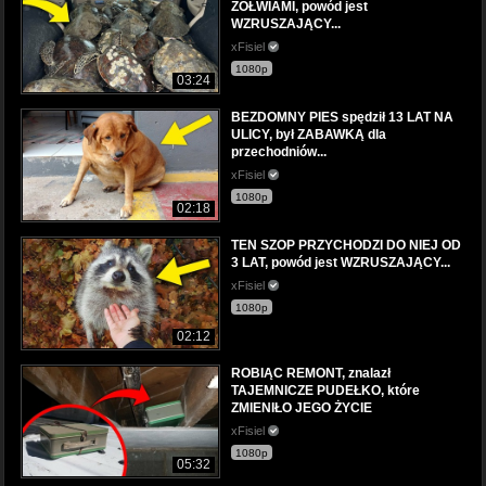
ŻÓŁWIAMI, powód jest
WZRUSZAJĄCY...
xFisiel
1080p
03:24
BEZDOMNY PIES spędził 13 LAT NA
ULICY, był ZABAWKĄ dla
przechodniów...
xFisiel
1080p
02:18
TEN SZOP PRZYCHODZI DO NIEJ OD
3 LAT, powód jest WZRUSZAJĄCY...
xFisiel
1080p
02:12
ROBIĄC REMONT, znalazł
TAJEMNICZE PUDEŁKO, które
ZMIENIŁO JEGO ŻYCIE
xFisiel
1080p
05:32