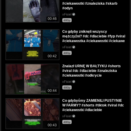
#ciekawostki #znaleziska #skarb
#odyn
xFisiel
00:46
480p
Co gdyby zniknęli wszyscy
mężczyźni? #dc #dlaciebie #fyp #viral
#ciekawostka #ciekawostki #ciekawe
xFisiel
480p
00:42
Znalazł URNĘ W BAŁTYKU #shorts
#viral #dc #dlaciebie #znaleziska
#ciekawostki #odkrycie
xFisiel
480p
00:44
Co gdybyśmy ZAMIENILI PUSTYNIE
W FARMY? #shorts #tiktok #viral #dc
#ciekawostki #dlaciebie
xFisiel
480p
00:43