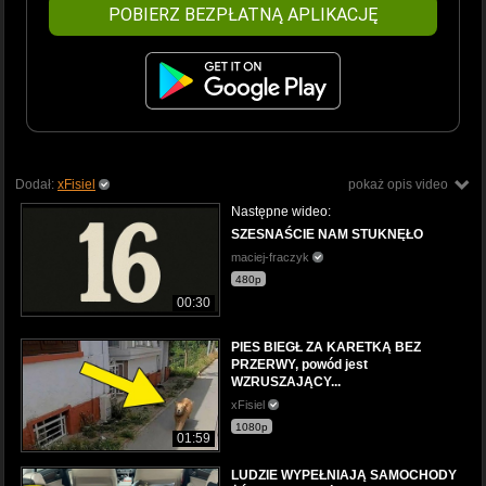
POBIERZ BEZPŁATNĄ APLIKACJĘ
Dodał:
xFisiel
pokaż opis video
Następne wideo:
SZESNAŚCIE NAM STUKNĘŁO
maciej-fraczyk
480p
00:30
PIES BIEGŁ ZA KARETKĄ BEZ
PRZERWY, powód jest
WZRUSZAJĄCY...
xFisiel
1080p
01:59
LUDZIE WYPEŁNIAJĄ SAMOCHODY