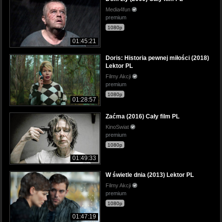
Media4fun
premium
1080p
01:45:21
Doris: Historia pewnej miłości (2018)
Lektor PL
Filmy Akcji
premium
1080p
01:28:57
Zaćma (2016) Cały film PL
KinoSwiat
premium
1080p
01:49:33
W świetle dnia (2013) Lektor PL
Filmy Akcji
premium
1080p
01:47:19