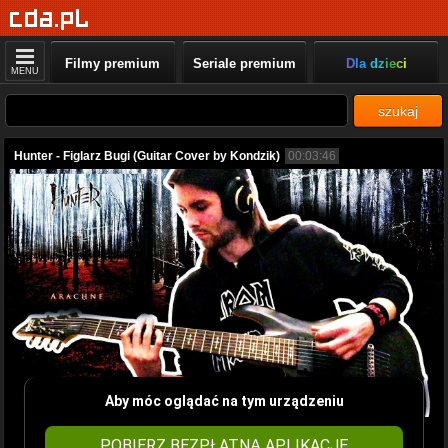
Filmy premium
Seriale premium
Dla dzieci
MENU
szukaj
Hunter - Figlarz Bugi (Guitar Cover by Kondzik)
00:03:46
Aby móc oglądać na tym urządzeniu
POBIERZ BEZPŁATNĄ APLIKACJĘ