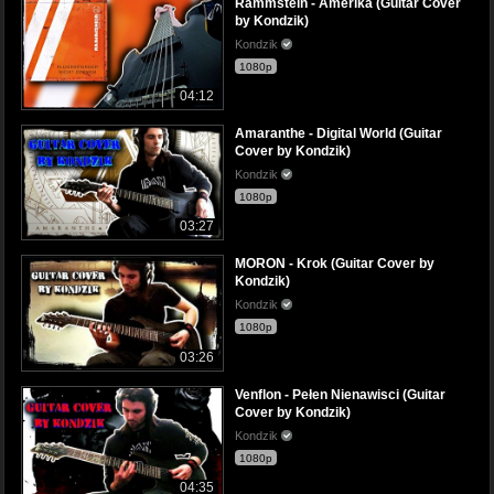
Rammstein - Amerika (Guitar Cover
by Kondzik)
Kondzik
1080p
04:12
Amaranthe - Digital World (Guitar
Cover by Kondzik)
Kondzik
1080p
03:27
MORON - Krok (Guitar Cover by
Kondzik)
Kondzik
1080p
03:26
Venflon - Pełen Nienawisci (Guitar
Cover by Kondzik)
Kondzik
1080p
04:35