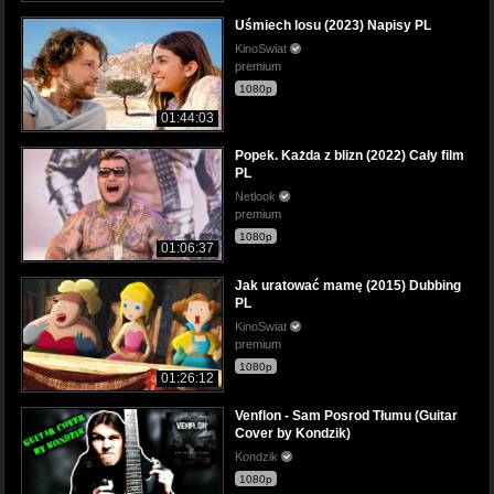
Uśmiech losu (2023) Napisy PL
KinoSwiat
premium
1080p
01:44:03
Popek. Każda z blizn (2022) Cały film
PL
Netlook
premium
1080p
01:06:37
Jak uratować mamę (2015) Dubbing
PL
KinoSwiat
premium
1080p
01:26:12
Venflon - Sam Posrod Tłumu (Guitar
Cover by Kondzik)
Kondzik
1080p