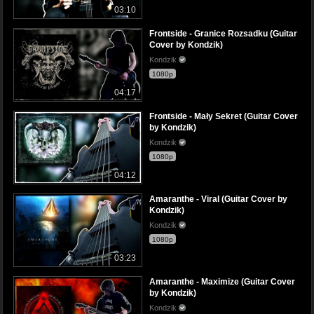
03:10
Frontside - Granice Rozsadku (Guitar
Cover by Kondzik)
Kondzik
1080p
04:17
Frontside - Mały Sekret (Guitar Cover
by Kondzik)
Kondzik
1080p
04:12
Amaranthe - Viral (Guitar Cover by
Kondzik)
Kondzik
1080p
03:23
Amaranthe - Maximize (Guitar Cover
by Kondzik)
Kondzik