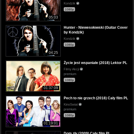
Kondzik
1080p
05:03
Hunter - Niewesołowski (Guitar Cover
by Kondzik)
Kondzik
1080p
04:25
Życie jest wspaniałe (2018) Lektor PL
Filmy Akcji
premium
1080p
01:37:09
Pech to nie grzech (2018) Cały film PL
KinoSwiat
premium
1080p
01:19:01
Dom zły (2009) Cały film PL