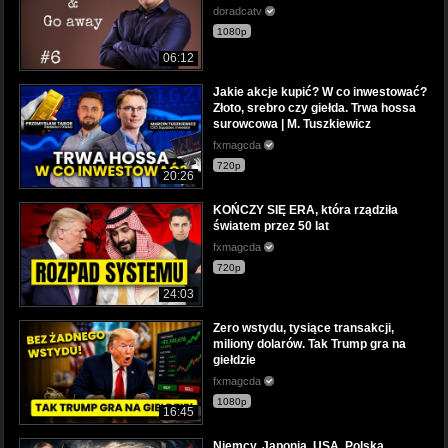
doradcatv
1080p
06:12
Jakie akcje kupić? W co inwestować?
Złoto, srebro czy giełda. Trwa hossa
surowcowa | M. Tuszkiewicz
fxmagcda
720p
20:26
KOŃCZY SIĘ ERA, która rządziła
światem przez 50 lat
fxmagcda
720p
24:03
Zero wstydu, tysiące transakcji,
miliony dolarów. Tak Trump gra na
giełdzie
fxmagcda
1080p
16:45
Niemcy, Japonia, USA, Polska.