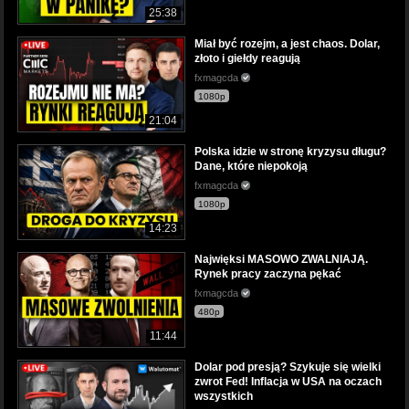
25:38
Miał być rozejm, a jest chaos. Dolar,
złoto i giełdy reagują
fxmagcda
1080p
21:04
Polska idzie w stronę kryzysu długu?
Dane, które niepokoją
fxmagcda
1080p
14:23
Najwięksi MASOWO ZWALNIAJĄ.
Rynek pracy zaczyna pękać
fxmagcda
480p
11:44
Dolar pod presją? Szykuje się wielki
zwrot Fed! Inflacja w USA na oczach
wszystkich