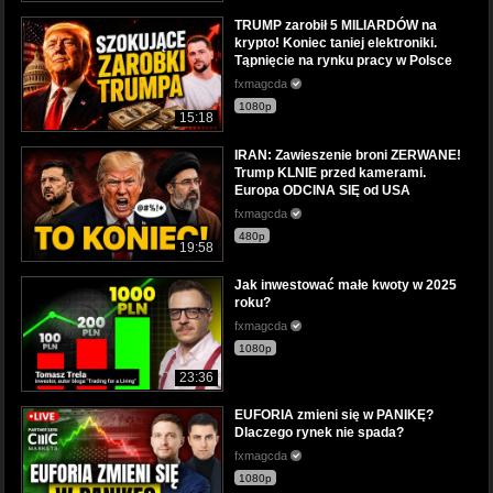
TRUMP zarobił 5 MILIARDÓW na
krypto! Koniec taniej elektroniki.
Tąpnięcie na rynku pracy w Polsce
fxmagcda
1080p
15:18
IRAN: Zawieszenie broni ZERWANE!
Trump KLNIE przed kamerami.
Europa ODCINA SIĘ od USA
fxmagcda
480p
19:58
Jak inwestować małe kwoty w 2025
roku?
fxmagcda
1080p
23:36
EUFORIA zmieni się w PANIKĘ?
Dlaczego rynek nie spada?
fxmagcda
1080p