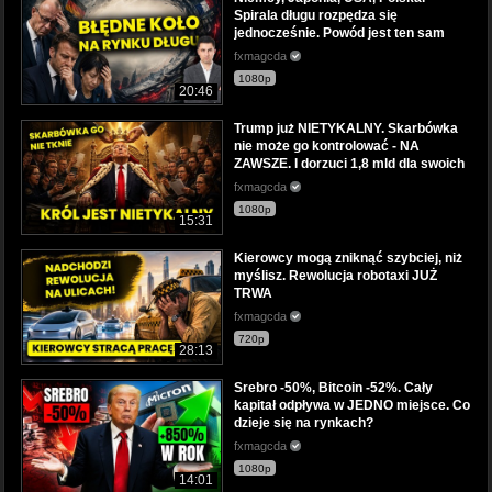
Spirala długu rozpędza się
jednocześnie. Powód jest ten sam
fxmagcda
1080p
20:46
Trump już NIETYKALNY. Skarbówka
nie może go kontrolować - NA
ZAWSZE. I dorzuci 1,8 mld dla swoich
fxmagcda
1080p
15:31
Kierowcy mogą zniknąć szybciej, niż
myślisz. Rewolucja robotaxi JUŻ
TRWA
fxmagcda
720p
28:13
Srebro -50%, Bitcoin -52%. Cały
kapitał odpływa w JEDNO miejsce. Co
dzieje się na rynkach?
fxmagcda
1080p
14:01