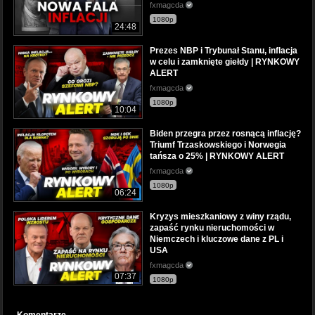
fxmagcda
1080p
24:48
Prezes NBP i Trybunał Stanu, inflacja
w celu i zamknięte giełdy | RYNKOWY
ALERT
fxmagcda
1080p
10:04
Biden przegra przez rosnącą inflację?
Triumf Trzaskowskiego i Norwegia
tańsza o 25% | RYNKOWY ALERT
fxmagcda
1080p
06:24
Kryzys mieszkaniowy z winy rządu,
zapaść rynku nieruchomości w
Niemczech i kluczowe dane z PL i
USA
fxmagcda
07:37
1080p