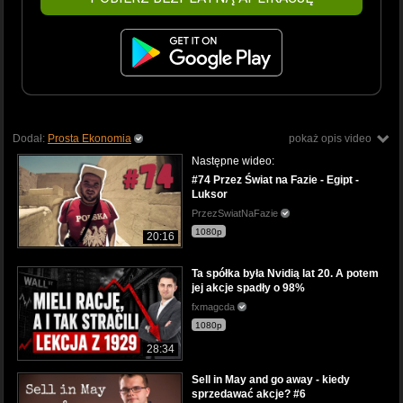
Dodał:
Prosta Ekonomia
pokaż opis video
Następne wideo:
#74 Przez Świat na Fazie - Egipt -
Luksor
PrzezSwiatNaFazie
1080p
20:16
Ta spółka była Nvidią lat 20. A potem
jej akcje spadły o 98%
fxmagcda
1080p
28:34
Sell in May and go away - kiedy
sprzedawać akcje? #6