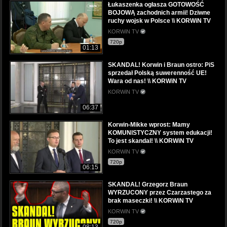
Łukaszenka ogłasza GOTOWOŚĆ
BOJOWĄ zachodnich armii! Dziwne
ruchy wojsk w Polsce \\ KORWiN TV
KORWiN TV
720p
01:13
SKANDAL! Korwin i Braun ostro: PiS
sprzedał Polską suwerenność UE!
Wara od nas! \\ KORWiN TV
KORWiN TV
06:37
Korwin-Mikke wprost: Mamy
KOMUNISTYCZNY system edukacji!
To jest skandal! \\ KORWiN TV
KORWiN TV
720p
06:15
SKANDAL! Grzegorz Braun
WYRZUCONY przez Czarzastego za
brak maseczki! \\ KORWiN TV
KORWiN TV
720p
08:13