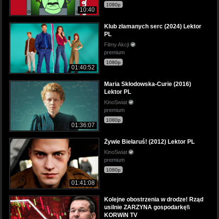
1080p
10:40
Klub złamanych serc (2024) Lektor
PL
Filmy Akcji
premium
1080p
01:40:52
Maria Skłodowska-Curie (2016)
Lektor PL
KinoSwiat
premium
1080p
01:36:07
Żywie Biełaruś! (2012) Lektor PL
KinoSwiat
premium
1080p
01:41:08
Kolejne obostrzenia w drodze! Rząd
usilnie ZARZYNA gospodarkę\\
KORWiN TV