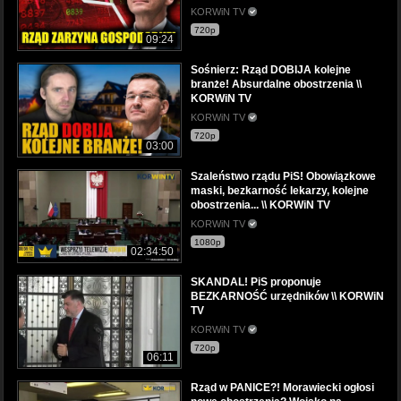
KORWiN TV
720p
09:24
Sośnierz: Rząd DOBIJA kolejne
branże! Absurdalne obostrzenia \\
KORWiN TV
KORWiN TV
720p
03:00
Szaleństwo rządu PiS! Obowiązkowe
maski, bezkarność lekarzy, kolejne
obostrzenia... \\ KORWiN TV
KORWiN TV
1080p
02:34:50
SKANDAL! PiS proponuje
BEZKARNOŚĆ urzędników \\ KORWiN
TV
KORWiN TV
720p
06:11
Rząd w PANICE?! Morawiecki ogłosi