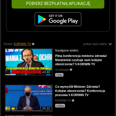
POBIERZ BEZPŁATNĄ APLIKACJĘ
Dodał:
KORWiN TV
pokaż opis video
Następne wideo:
Pilna konferencja ministra zdrowia!
Niedzielski szykuje nam kolejne
obostrzenia? \\ KORWiN TV
m-orlowski
43:40
720p
Co wymyślił Minister Zdrowia?
Kolejne obostrzenia? Konferencja
prasowa \\ KORWiN TV
KORWiN TV
1080p
35:32