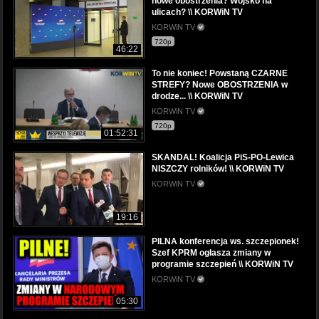
nowe obostrzenia? Wojsko na
ulicach? \\ KORWiN TV
KORWiN TV
720p
46:22
To nie koniec! Powstaną CZARNE
STREFY? Nowe OBOSTRZENIA w
drodze... \\ KORWiN TV
KORWiN TV
720p
01:52:31
SKANDAL! Koalicja PiS-PO-Lewica
NISZCZY rolników! \\ KORWiN TV
KORWiN TV
19:16
PILNA konferencja ws. szczepionek!
Szef KPRM ogłasza zmiany w
programie szczepień \\ KORWiN TV
KORWiN TV
05:30