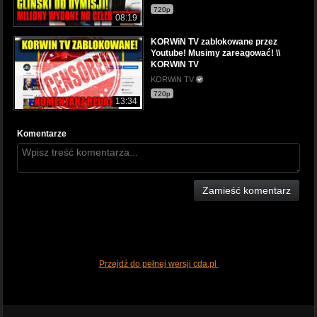
720p
08:19
KORWiN TV zablokowane przez
Youtube! Musimy zareagować! \\
KORWiN TV
KORWiN TV
720p
13:34
Komentarze
Zamieść komentarz
Przejdź do pełnej wersji cda.pl