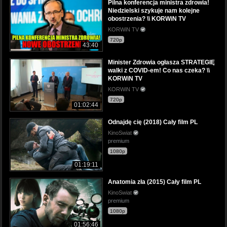
Pilna konferencja ministra zdrowia!
Niedzielski szykuje nam kolejne
obostrzenia? \\ KORWiN TV
KORWiN TV
720p
43:40
Minister Zdrowia ogłasza STRATEGIĘ
walki z COVID-em! Co nas czeka? \\
KORWiN TV
KORWiN TV
720p
01:02:44
Odnajdę cię (2018) Cały film PL
KinoSwiat
premium
1080p
01:19:11
Anatomia zła (2015) Cały film PL
KinoSwiat
premium
1080p
01:56:46