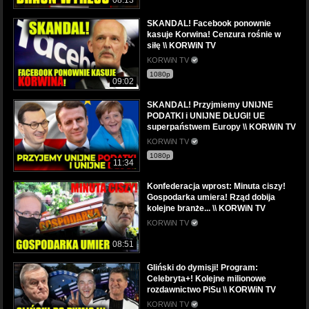
SKANDAL! Facebook ponownie
kasuje Korwina! Cenzura rośnie w
siłę \\ KORWiN TV
KORWiN TV
1080p
09:02
SKANDAL! Przyjmiemy UNIJNE
PODATKI i UNIJNE DŁUGI! UE
superpaństwem Europy \\ KORWiN TV
KORWiN TV
1080p
11:34
Konfederacja wprost: Minuta ciszy!
Gospodarka umiera! Rząd dobija
kolejne branże... \\ KORWiN TV
KORWiN TV
08:51
Gliński do dymisji! Program:
Celebryta+! Kolejne milionowe
rozdawnictwo PiSu \\ KORWiN TV
KORWiN TV