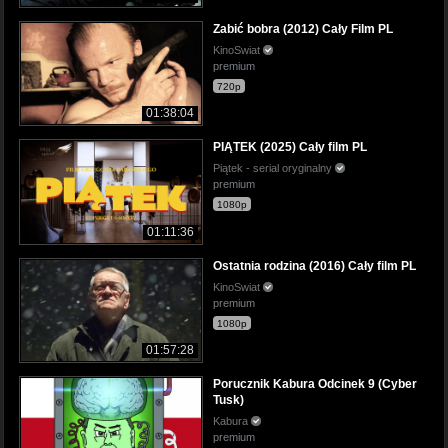
Zabić bobra (2012) Cały Film PL
KinoSwiat
premium
720p
01:38:04
PIĄTEK (2025) Cały film PL
Piątek - serial oryginalny
premium
1080p
01:11:36
Ostatnia rodzina (2016) Cały film PL
KinoSwiat
premium
1080p
01:57:28
Porucznik Kabura Odcinek 9 (Cyber
Tusk)
Kabura
premium