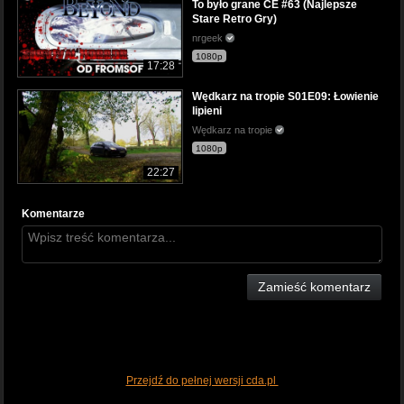
To było grane CE #63 (Najlepsze
Stare Retro Gry)
nrgeek
1080p
17:28
Wędkarz na tropie S01E09: Łowienie
lipieni
Wędkarz na tropie
1080p
22:27
Komentarze
Zamieść komentarz
Przejdź do pełnej wersji cda.pl