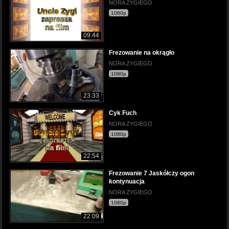
NORA ZYGIEGO
1080p
09:44
Frezowanie na okrągło
NORA ZYGIEGO
1080p
23:33
Cyk Fuch
NORA ZYGIEGO
1080p
22:54
Frezowanie 7 Jaskółczy ogon
kontynuacja
NORA ZYGIEGO
1080p
22:09