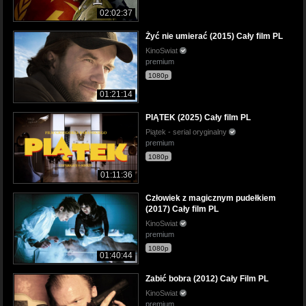
02:02:37
Żyć nie umierać (2015) Cały film PL
KinoSwiat
premium
1080p
01:21:14
PIĄTEK (2025) Cały film PL
Piątek - serial oryginalny
premium
1080p
01:11:36
Człowiek z magicznym pudełkiem
(2017) Cały film PL
KinoSwiat
premium
1080p
01:40:44
Zabić bobra (2012) Cały Film PL
KinoSwiat
premium