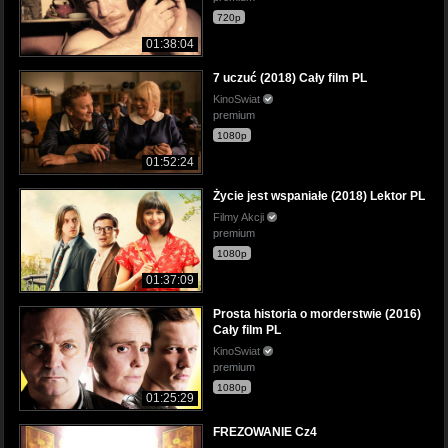
720p
01:38:04
7 uczuć (2018) Cały film PL
KinoSwiat
premium
1080p
01:52:24
Życie jest wspaniałe (2018) Lektor PL
Filmy Akcji
premium
1080p
01:37:09
Prosta historia o morderstwie (2016)
Cały film PL
KinoSwiat
premium
1080p
01:25:29
FREZOWANIE Cz4