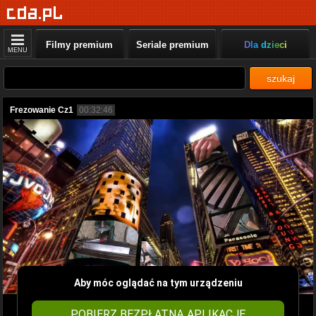
Filmy premium
Seriale premium
Dla dzieci
MENU
szukaj
Frezowanie Cz1
00:32:46
Aby móc oglądać na tym urządzeniu
POBIERZ BEZPŁATNĄ APLIKACJĘ