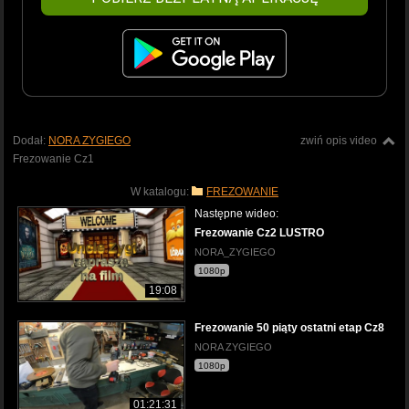
Dodał:
NORA ZYGIEGO
zwiń opis video
Frezowanie Cz1
W katalogu:
FREZOWANIE
Następne wideo:
Frezowanie Cz2 LUSTRO
NORA_ZYGIEGO
1080p
19:08
Frezowanie 50 piąty ostatni etap Cz8
NORA ZYGIEGO
1080p
01:21:31