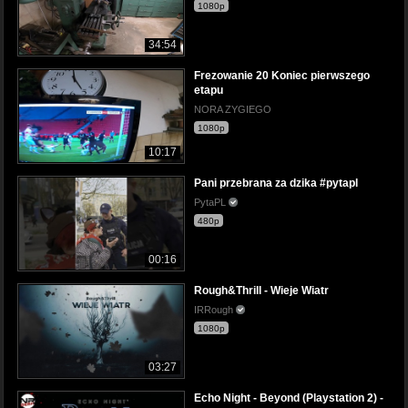
1080p
34:54
Frezowanie 20 Koniec pierwszego
etapu
NORA ZYGIEGO
1080p
10:17
Pani przebrana za dzika #pytapl
PytaPL
480p
00:16
Rough&Thrill - Wieje Wiatr
IRRough
1080p
03:27
Echo Night - Beyond (Playstation 2) -