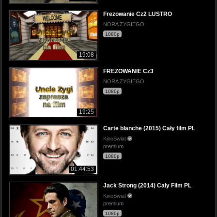
Frezowanie Cz2 LUSTRO
NORA ZYGIEGO
1080p
19:08
FREZOWANIE Cz3
NORA ZYGIEGO
1080p
19:25
Carte blanche (2015) Cały film PL
KinoSwiat
premium
1080p
01:44:53
Jack Strong (2014) Cały Film PL
KinoSwiat
premium
1080p