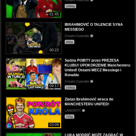
1080p
01:45
IBRAHIMOVIĆ O TALENCIE SYNA
MESSIEGO
Ostatni Gwizdek
480p
00:22
Sędzia POIBTY przez PREZESA
KLUBU! UPOKORZENIE Manchesteru
United! Ostatni MECZ Messiego i
Ronaldo
Ostatni Gwizdek
09:17
1080p
Zlatan Ibrahimović wraca do
MANCHESTERU UNITED!
LANDRIYT
720p
03:09
LUKA MODRIĆ MOŻE ZAGRAĆ W