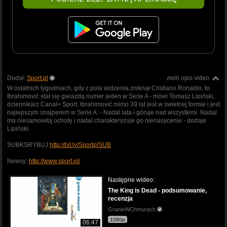
Dodał:
Sport.pl
zwiń opis video
W ostatnich tygodniach, gdy z pola widzenia zniknął Cristiano Ronaldo, to
Ibrahimović stał się gwiazdą numer jeden w Serie A - mówi Tomasz Lipiński,
dziennikarz Canal+ Sport. Ibrahimović mimo 39 lat jest w świetnej formie i jest
najlepszym snajperem w Serie A. - Nadal lata i góruje nad wszystkimi. Nadal
ma niesamowitą ochotę i nadal charakteryzuje go nienasycenie - dodaje
Lipiński.
SUBKSRYBUJ
http://bit.ly/SportplSUB
Newsy:
http://www.sport.pl/
Następne wideo:
The King is Dead - podsumowanie,
recenzja
GranieWChmurach
1080p
06:47