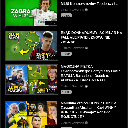
MLS! Kontrowersyjny Teodorczyk...
Ostatni Gwizdek
1080p
03:57
BŁĄD DONNARUMMY! AC MILAN NA
FALI, ALE PIĄTEK ZNOWU NIE
ZAGRAŁ...
Ostatni Gwizdek
1080p
10:02
MAGICZNA PIĘTKA
Lewandowskiego! Centymetry i VAR
RATUJĄ Barcelonę! Dudek to
PODWAŻA! Barca 2-1 Real
Ostatni Gwizdek
10:37
1080p
Mourinho WYRZUCONY Z BOISKA!
Zastąpił go Abraham! Xavi WINNY
KONOTUZJI Lewego? Ronaldo
BOJKOTUJE?
Ostatni Gwizdek
08:53