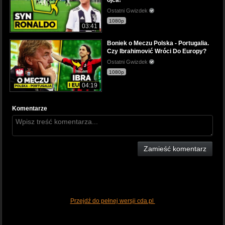
Ostatni Gwizdek
1080p
03:41
Boniek o Meczu Polska - Portugalia.
Czy Ibrahimović Wróci Do Europy?
Ostatni Gwizdek
1080p
04:19
Komentarze
Zamieść komentarz
Przejdź do pełnej wersji cda.pl