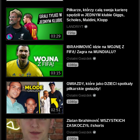
Piłkarze, którzy całą swoja karierę
spędzili w JEDNYM klubie Giggs,
Scholes, Maldini, Klopp
LANDRIYT
720p
03:29
IBRAHIMOVIĆ idzie na WOJNĘ Z
FIFĄ! Zagra na MUNDIALU?
Ostatni Gwizdek
1080p
03:15
GWIAZDY, które jako DZIECI spotkały
piłkarskie gwiazdy!
Ostatni Gwizdek
1080p
02:51
Zlatan Ibrahimović WSZYSTKICH
ZASKOCZYŁ #shorts
Ostatni Gwizdek
1080p