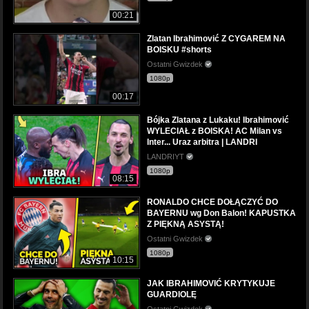
00:21
Zlatan Ibrahimović Z CYGAREM NA
BOISKU #shorts
Ostatni Gwizdek
1080p
00:17
Bójka Zlatana z Lukaku! Ibrahimović
WYLECIAŁ z BOISKA! AC Milan vs
Inter... Uraz arbitra | LANDRI
LANDRIYT
1080p
08:15
RONALDO CHCE DOŁĄCZYĆ DO
BAYERNU wg Don Balon! KAPUSTKA
Z PIĘKNĄ ASYSTĄ!
Ostatni Gwizdek
1080p
10:15
JAK IBRAHIMOVIĆ KRYTYKUJE
GUARDIOLĘ
Ostatni Gwizdek