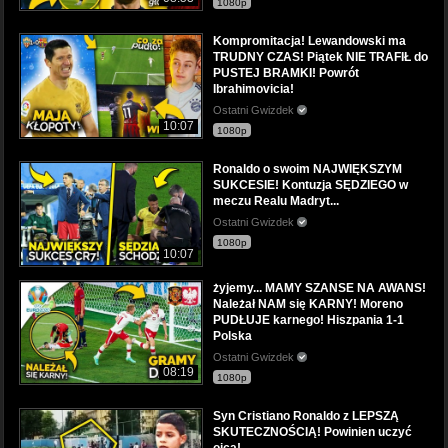
1080p
Kompromitacja! Lewandowski ma
TRUDNY CZAS! Piątek NIE TRAFIŁ do
PUSTEJ BRAMKI! Powrót
Ibrahimovicia!
Ostatni Gwizdek
10:07
1080p
Ronaldo o swoim NAJWIĘKSZYM
SUKCESIE! Kontuzja SĘDZIEGO w
meczu Realu Madryt...
Ostatni Gwizdek
1080p
10:07
żyjemy... MAMY SZANSE NA AWANS!
Należał NAM się KARNY! Moreno
PUDŁUJE karnego! Hiszpania 1-1
Polska
Ostatni Gwizdek
08:19
1080p
Syn Cristiano Ronaldo z LEPSZĄ
SKUTECZNOŚCIĄ! Powinien uczyć
ojca!