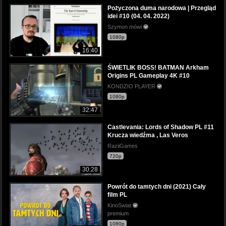
Pożyczona duma narodowa | Przegląd
idei #10 (04. 04. 2022)
Szymon mówi
1080p
16:40
ŚWIETLIK BOSS! BATMAN Arkham
Origins PL Gameplay 4K #10
KONDZIO PLAYER
1080p
32:47
Castlevania: Lords of Shadow PL #11
Krucza wiedźma , Las Veros
RaziiGames
720p
30:28
Powrót do tamtych dni (2021) Cały
film PL
KinoSwiat
premium
1080p