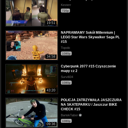
Kesterr
720p
19:51
NAPRAWIAMY Sokół Millennium |
LEGO Star Wars Skywalker Saga PL
#15
Topolo
1080p
34:58
Cyberpunk 2077 #15 Czyszczenie
mapy cz 2
Survi604
1080p
43:20
POLICJA ZATRZYMAŁA JASZCZURA
NA SKATEPARKU / Jaszczur BIKE
CHECK #15
BartekTabor
1080p
09:36