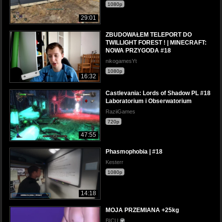
1080p
29:01
ZBUDOWAŁEM TELEPORT DO
TWILLIGHT FOREST ! | MINECRAFT:
NOWA PRZYGODA #18
nikogamesYt
1080p
16:32
Castlevania: Lords of Shadow PL #18
Laboratorium i Obserwatorium
RaziiGames
720p
47:55
Phasmophobia | #18
Kesterr
1080p
14:18
MOJA PRZEMIANA +25kg
BICU