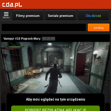
Filmy premium
Seriale premium
Dla dzieci
MENU
szukaj
Vampyr #10 Pogrzeb Mary
00:35:49
Aby móc oglądać na tym urządzeniu
POBIERZ BEZPŁATNĄ APLIKACJĘ