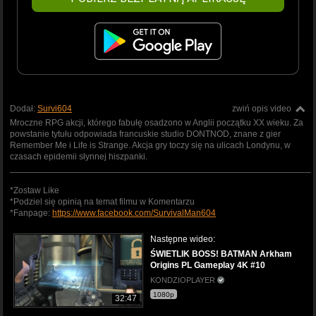
Dodał:
Survi604
zwiń opis video
Mroczne RPG akcji, którego fabułę osadzono w Anglii początku XX wieku. Za
powstanie tytułu odpowiada francuskie studio DONTNOD, znane z gier
Remember Me i Life is Strange. Akcja gry toczy się na ulicach Londynu, w
czasach epidemii słynnej hiszpanki.
_____________________________________________________________
*Zostaw Like
*Podziel się opinią na temat filmu w Komentarzu
*Fanpage:
https://www.facebook.com/SurvivalMan604
Następne wideo:
ŚWIETLIK BOSS! BATMAN Arkham
Origins PL Gameplay 4K #10
KONDZIOPLAYER
1080p
32:47