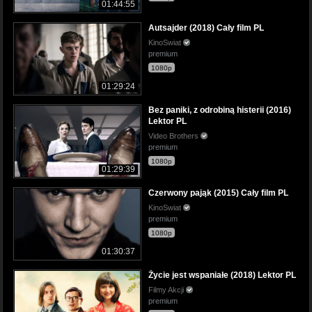
01:44:55
Autsajder (2018) Cały film PL
KinoSwiat
premium
1080p
01:29:24
Bez paniki, z odrobiną histerii (2016)
Lektor PL
Video Brothers
premium
1080p
01:29:39
Czerwony pająk (2015) Cały film PL
KinoSwiat
premium
1080p
01:30:37
Życie jest wspaniałe (2018) Lektor PL
Filmy Akcji
premium