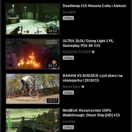
Deathloop #15 Historia Colta i Aleksis
Survi604
1080p
38:02
ULTRA ZŁOL! Dying Light 2 PL
Gameplay PS5 4K #15
KONDZIO PLAYER
1080p
34:17
BANAN VS RODZICE czyli dzieci na
skateparku / 2019#15
BartekTabor
1080p
10:27
MediEvil: Resurrection 100%
Walkthrough: Ghost Ship [HD] #15
sarethttv
1080p