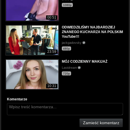
1080p
00:51
ODWIEDZILIŚMY NAJBARDZIEJ
ZNANEGO KUCHARZA NA POLSKIM
YouTube!!!
jackgadovsky
480p
23:59
MÓJ CODZIENNY MAKIJAŻ
Lastdream
720p
10:31
Komentarze
Zamieść komentarz