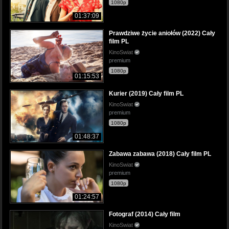
1080p
01:37:09
Prawdziwe życie aniołów (2022) Cały
film PL
KinoSwiat
premium
1080p
01:15:53
Kurier (2019) Cały film PL
KinoSwiat
premium
1080p
01:48:37
Zabawa zabawa (2018) Cały film PL
KinoSwiat
premium
1080p
01:24:57
Fotograf (2014) Cały film
KinoSwiat