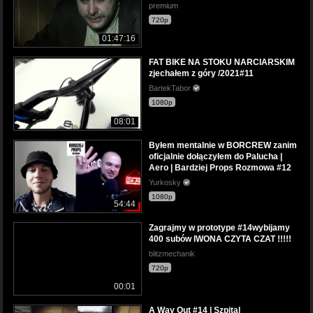
premium
720p
01:47:16
FAT BIKE NA STOKU NARCIARSKIM
zjechałem z góry /2021#11
BartekTabor
1080p
08:01
Byłem mentalnie w BORCREW zanim
oficjalnie dołączyłem do Palucha |
Aero | Bardziej Props Rozmowa #12
Yurkosky
1080p
54:44
Zagrajmy w prototype #14wybijamy
400 subów IWONA CZYTA CZAT !!!!!
blitzmechanik
720p
00:01
A Way Out #14 | Szpital