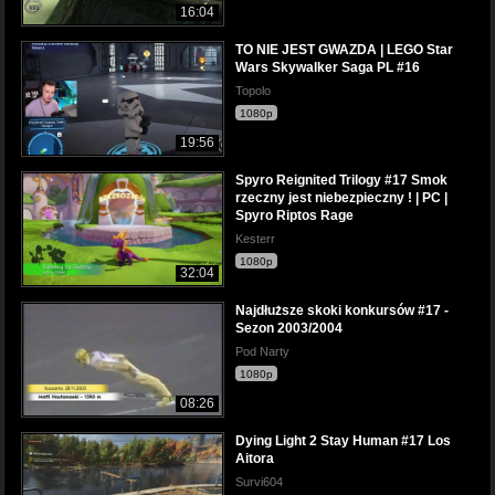
16:04
TO NIE JEST GWAZDA | LEGO Star
Wars Skywalker Saga PL #16
Topolo
1080p
19:56
Spyro Reignited Trilogy #17 Smok
rzeczny jest niebezpieczny ! | PC |
Spyro Riptos Rage
Kesterr
1080p
32:04
Najdłuższe skoki konkursów #17 -
Sezon 2003/2004
Pod Narty
1080p
08:26
Dying Light 2 Stay Human #17 Los
Aitora
Survi604