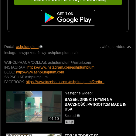
Dodał:
ashplumplum
zwiń opis video
Instagram wyprzedażowy: ashplumplum_sale
WSPÓŁPRACA /COLLAB: ashplumplum@gmail.com
INSTAGRAM:
https://www.instagram.com/ashplumplum
BLOG:
http://www.ashplumplum.com
SNPACHAT: ashplumplum
FACEBOOK:
https://www.facebook.com/ashplumplum/?refbr_
Następne wideo:
BASEN, DRINKI I HYMN NA
BACZNOŚĆ. PATRIOTYZM MADE IN
USA
Sport.pl
01:10
480p
TOP 10 ZDOBYCZY