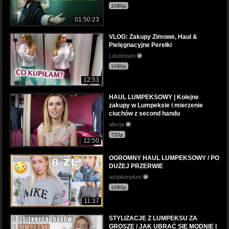
1080p
01:50:23
VLOG: Zakupy Zimowe, Haul &
Pielęgnacyjne Perełki
Lastdream
1080p
12:53
HAUL LUMPEKSOWY | Kolejne
zakupy w Lumpeksie i mierzenie
ciuchów z second handu
aliszja
720p
12:50
OGROMNY HAUL LUMPEKSOWY / PO
DUŻEJ PRZERWIE
ashplumplum
1080p
11:37
STYLIZACJE Z LUMPEKSU ZA
GROSZE / JAK UBRAĆ SIĘ MODNIE I