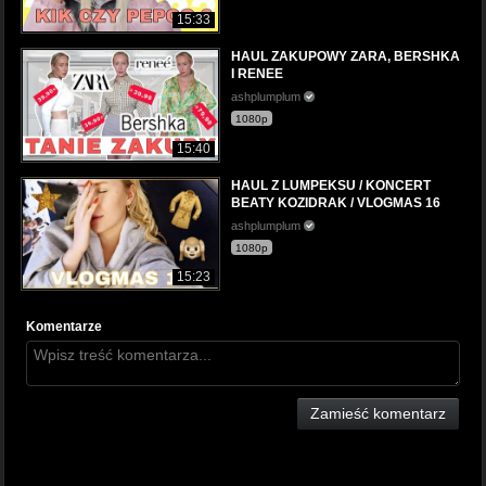
15:33
HAUL ZAKUPOWY ZARA, BERSHKA
I RENEE
ashplumplum
1080p
15:40
HAUL Z LUMPEKSU / KONCERT
BEATY KOZIDRAK / VLOGMAS 16
ashplumplum
1080p
15:23
Komentarze
Zamieść komentarz