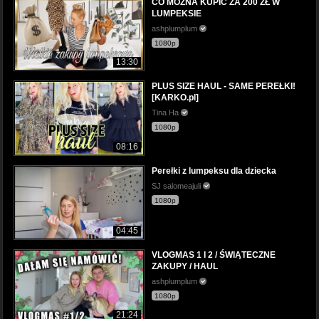
CO MOŻNA KUPIĆ ZA 200 ZŁ W
LUMPEKSIE
ashplumplum
1080p
13:30
PLUS SIZE HAUL - SAME PEREŁKI!
[KARKO.pl]
Tina Ha
1080p
08:16
Perełki z lumpeksu dla dziecka
SJ salomeajuli
1080p
04:45
VLOGMAS 1 I 2 / ŚWIĄTECZNE
ZAKUPY / HAUL
ashplumplum
1080p
21:24