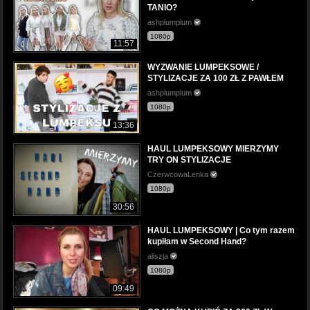
TANIO?
ashplumplum
1080p
11:57
WYZWANIE LUMPEKSOWE /
STYLIZACJE ZA 100 ZŁ Z PAWŁEM
ashplumplum
1080p
13:36
HAUL LUMPEKSOWY MIERZYMY
TRY ON STYLIZACJE
CzerwcowaLenka
1080p
30:56
HAUL LUMPEKSOWY | Co tym razem
kupiłam w Second Hand?
aliszja
1080p
09:49