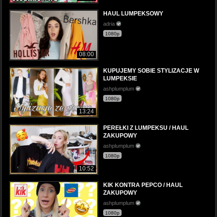
HAUL LUMPEKSOWY
adria
1080p
08:00
KUPUJEMY SOBIE STYLIZACJE W
LUMPEKSIE
ashplumplum
1080p
13:24
PEREŁKI Z LUMPEKSU / HAUL
ZAKUPOWY
ashplumplum
1080p
10:52
KIK KONTRA PEPCO / HAUL
ZAKUPOWY
ashplumplum
1080p