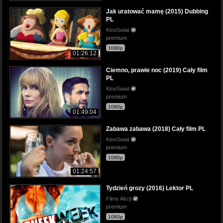
Jak uratować mamę (2015) Dubbing
PL
KinoSwiat
premium
1080p
01:26:12
Ciemno, prawie noc (2019) Cały film
PL
KinoSwiat
premium
1080p
01:49:04
Zabawa zabawa (2018) Cały film PL
KinoSwiat
premium
1080p
01:24:57
Tydzień grozy (2016) Lektor PL
Filmy Akcji
premium
1080p