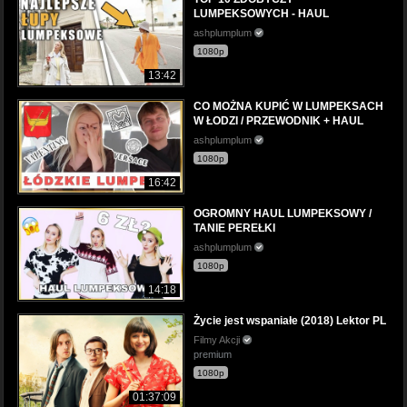
LUMPEKSOWYCH - HAUL
ashplumplum
1080p
13:42
CO MOŻNA KUPIĆ W LUMPEKSACH
W ŁODZI / PRZEWODNIK + HAUL
ashplumplum
1080p
16:42
OGROMNY HAUL LUMPEKSOWY /
TANIE PEREŁKI
ashplumplum
1080p
14:18
Życie jest wspaniałe (2018) Lektor PL
Filmy Akcji
premium
1080p
01:37:09