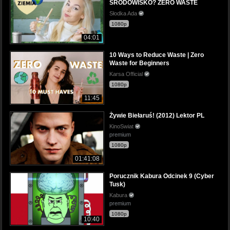
ŚRODOWISKO? ZERO WASTE
Słodka Ada
1080p
04:01
10 Ways to Reduce Waste | Zero
Waste for Beginners
Karsa Official
1080p
11:45
Żywie Biełaruś! (2012) Lektor PL
KinoSwiat
premium
1080p
01:41:08
Porucznik Kabura Odcinek 9 (Cyber
Tusk)
Kabura
premium
1080p
10:40