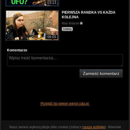
03:13
PIERWSZA RANDKA VS KAŻDA
KOLEJNA
Max Krason
1080p
06:05
Komentarze
Zamieść komentarz
Przejdź do pełnej wersji cda.pl
Nasz serwis wykorzystuje pliki cookie (zobacz
naszą politykę
). Warunki