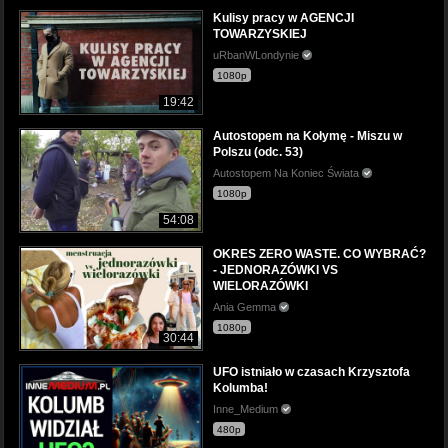
Kulisy pracy w AGENCJI
TOWARZYSKIEJ
uRbanWLondynie
1080p
19:42
Autostopem na Kołymę - Miszu w
Polszu (odc. 53)
Autostopem Na Koniec Świata
1080p
54:08
OKRES ZERO WASTE. CO WYBRAĆ?
- JEDNORAZÓWKI VS
WIELORAZÓWKI
Ania Gemma
1080p
30:44
UFO istniało w czasach Krzysztofa
Kolumba!
Inne_Medium
480p