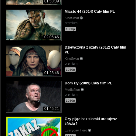
01:58:09
Miasto 44 (2014) Cały film PL
KinoSwiat
premium
1080p
02:06:46
Dziewczyna z szafy (2012) Cały film
PL
KinoSwiat
premium
1080p
01:28:46
Dom zły (2009) Cały film PL
Media4fun
premium
1080p
01:45:21
Czy pijąc bez słomki uratujesz
żółwia?
Everyday Hero