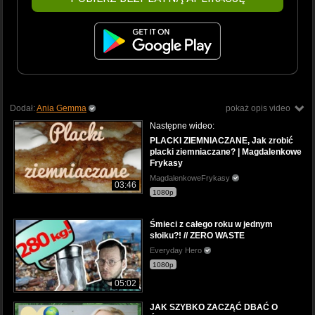
Dodał:
Ania Gemma
pokaż opis video
Następne wideo:
PLACKI ZIEMNIACZANE, Jak zrobić
placki ziemniaczane? | Magdalenkowe
Frykasy
MagdalenkoweFrykasy
03:46
1080p
Śmieci z całego roku w jednym
słoiku?! // ZERO WASTE
Everyday Hero
1080p
05:02
JAK SZYBKO ZACZĄĆ DBAĆ O