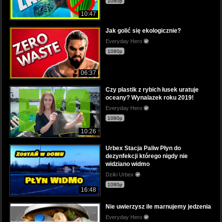
1080p
10:47
Jak golić się ekologicznie?
Everyday Hero
1080p
06:37
Czy plastik z rybich łusek uratuje
oceany? Wynalazek roku 2019!
Everyday Hero
1080p
10:26
Urbex Stacja Paliw Płyn do
dezynfekcji którego nigdy nie
widziano widmo
Dziki Urbex
1080p
16:48
Nie uwierzysz ile marnujemy jedzenia
Everyday Hero