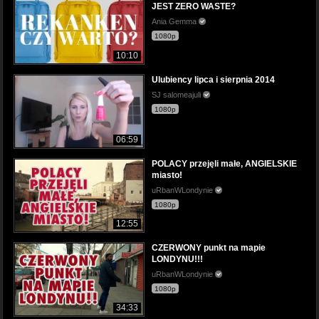
JEST ZERO WASTE?
Ania Gemma
1080p
10:10
Ulubiency lipca i sierpnia 2014
SJ salomeajuli
1080p
06:59
POLACY przejęli małe, ANGIELSKIE
miasto!
uRbanWLondynie
1080p
12:55
CZERWONY punkt na mapie
LONDYNU!!!
uRbanWLondynie
1080p
34:33