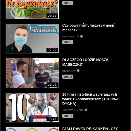
1080p
08:38
Czy powinniśmy wszyscy nosić
maseczki?
naukowoTV
1080p
07:22
DLACZEGO LUDZIE NOSZĄ
MASECZKI?
brzoza24
1080p
08:51
10 firm i instytucji wspierających
walkę z koronawirusem [TOPOWA
DYCHA]
Topowa Dycha
1080p
08:41
FJALLRAVEN RE-KANKEN - CZY