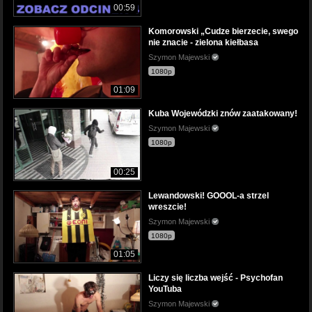
00:59
Komorowski „Cudze bierzecie, swego
nie znacie - zielona kiełbasa
Szymon Majewski
1080p
01:09
Kuba Wojewódzki znów zaatakowany!
Szymon Majewski
1080p
00:25
Lewandowski! GOOOL-a strzel
wreszcie!
Szymon Majewski
1080p
01:05
Liczy się liczba wejść - Psychofan
YouTuba
Szymon Majewski