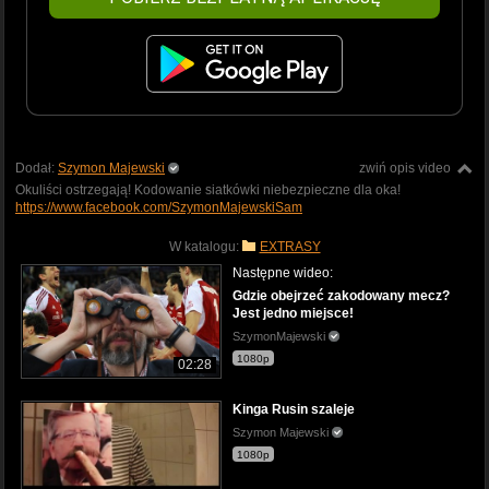
Dodał:
Szymon Majewski
zwiń opis video
Okuliści ostrzegają! Kodowanie siatkówki niebezpieczne dla oka!
https://www.facebook.com/SzymonMajewskiSam
W katalogu:
EXTRASY
Następne wideo:
Gdzie obejrzeć zakodowany mecz?
Jest jedno miejsce!
SzymonMajewski
1080p
02:28
Kinga Rusin szaleje
Szymon Majewski
1080p