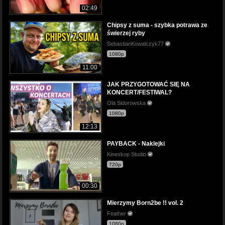
02:49
Chipsy z suma - szybka potrawa ze
świerzej ryby
SebastianKowalczyk77
1080p
11:00
JAK PRZYGOTOWAĆ SIĘ NA
KONCERT/FESTIWAL?
Ola Sidorowska
1080p
12:13
PAYBACK - Naklejki
Kineskop Studio
720p
00:30
Mierzymy Born2be !! vol. 2
Feather
1080p