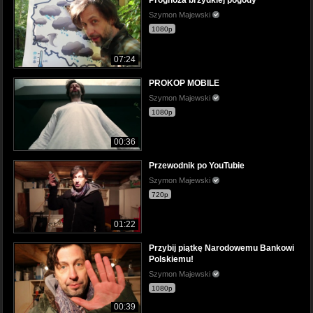
Prognoza brzydkiej pogody
Szymon Majewski
1080p
07:24
PROKOP MOBILE
Szymon Majewski
1080p
00:36
Przewodnik po YouTubie
Szymon Majewski
720p
01:22
Przybij piątkę Narodowemu Bankowi
Polskiemu!
Szymon Majewski
1080p
00:39