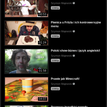
Szymon Majewski
1080p
00:53
Piwnica u Fritzla i ich kontrowersyjne
menu
Szymon Majewski
1080p
01:24
Polski show-biznes i język angielski!
Szymon Majewski
1080p
01:58
Prawie jak Minecraft!
Szymon Majewski
1080p
04:07