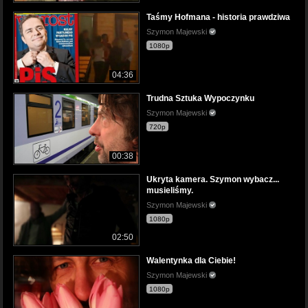
Taśmy Hofmana - historia prawdziwa
Szymon Majewski
1080p
04:36
Trudna Sztuka Wypoczynku
Szymon Majewski
720p
00:38
Ukryta kamera. Szymon wybacz...
musieliśmy.
Szymon Majewski
1080p
02:50
Walentynka dla Ciebie!
Szymon Majewski
1080p