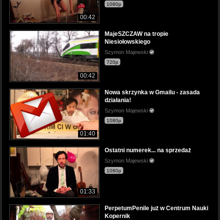
1080p
00:42
MajeSZCZAW na tropie
Niesiołowskiego
Szymon Majewski
720p
00:42
Nowa skrzynka w Gmailu - zasada
działania!
Szymon Majewski
1080p
01:40
Ostatni numerek... na sprzedaż
Szymon Majewski
1080p
01:33
PerpetumPenile już w Centrum Nauki
Kopernik