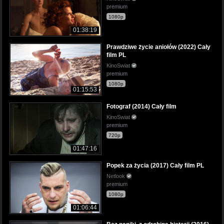
premium
1080p
01:38:19
Prawdziwe życie aniołów (2022) Cały
film PL
KinoSwiat
premium
1080p
01:15:53
Fotograf (2014) Cały film
KinoSwiat
premium
720p
01:47:16
Popek za życia (2017) Cały film PL
Netlook
premium
1080p
01:06:44