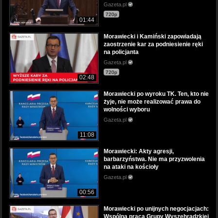
Gazeta.pl
720p
01:44
Morawiecki i Kamiński zapowiadają
zaostrzenie kar za podniesienie ręki
na policjanta
Gazeta.pl
720p
02:48
Morawiecki po wyroku TK. Ten, kto nie
żyje, nie może realizować prawa do
wolności wyboru
Gazeta.pl
11:08
Morawiecki: Akty agresji,
barbarzyństwa. Nie ma przyzwolenia
na ataki na kościoły
Gazeta.pl
00:56
Morawiecki po unijnych negocjacjach:
Wspólna praca Grupy Wyszehradzkiej