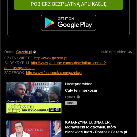
POBIERZ BEZPŁATNĄ APLIKACJĘ
Dodał:
Gazeta.pl
zwiń opis video
CZYTAJ WIĘCEJ:
http://www.gazeta.pl
SUBSKRYBUJ:
http://www.youtube.com/subscription_center?
add_usergazetapl
FACEBOOK:
http://www.facebook.com/gazetapl
Następne wideo:
Cały ten merkosur
PytaPL
1080p
30:45
KATARZYNA LUBNAUER.
Morawiecki to człowiek, który
nienawidzi ludzi - Poranek Gazeta.pl