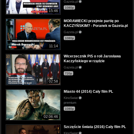
Gazeta.pl
1080p
15:46
MORAWIECKI przejmie partię po
KACZYŃSKIM? - Poranek w Gazeta.pl
Gazeta.pl
1080p
11:14
Wicerzecznik PiS o roli Jarosława
Kaczyńskiego w rządzie
Gazeta.pl
720p
02:58
Miasto 44 (2014) Cały film PL
KinoSwiat
premium
1080p
02:06:46
Szczęście świata (2016) Cały film PL
KinoSwiat