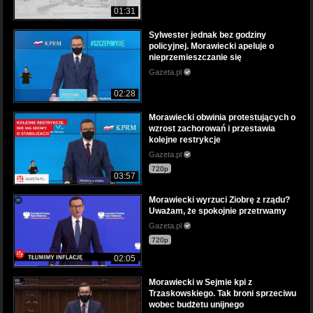
01:31
Sylwester jednak bez godziny
policyjnej. Morawiecki apeluje o
nieprzemieszczanie się
Gazeta.pl
02:28
Morawiecki obwinia protestujących o
wzrost zachorowań i przestawia
kolejne restrykcje
Gazeta.pl
720p
03:57
Morawiecki wyrzuci Ziobrę z rządu?
Uważam, że spokojnie przetrwamy
Gazeta.pl
720p
02:05
Morawiecki w Sejmie kpi z
Trzaskowskiego. Tak broni sprzeciwu
wobec budżetu unijnego