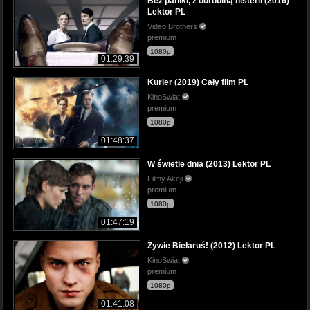
Bez paniki, z odrobiną histerii (2016)
Lektor PL
Video Brothers
premium
1080p
01:29:39
Kurier (2019) Cały film PL
KinoSwiat
premium
1080p
01:48:37
W świetle dnia (2013) Lektor PL
Filmy Akcji
premium
1080p
01:47:19
Żywie Biełaruś! (2012) Lektor PL
KinoSwiat
premium
1080p
01:41:08