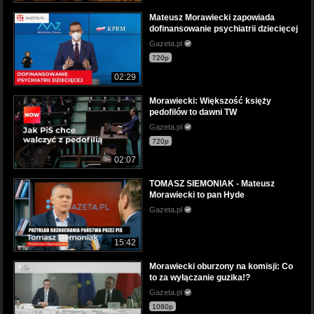
Mateusz Morawiecki zapowiada
dofinansowanie psychiatrii dziecięcej
Gazeta.pl
720p
02:29
Morawiecki: Większość księży
pedofilów to dawni TW
Gazeta.pl
720p
02:07
TOMASZ SIEMONIAK - Mateusz
Morawiecki to pan Hyde
Gazeta.pl
15:42
Morawiecki oburzony na komisji: Co
to za wyłączanie guzika!?
Gazeta.pl
1080p