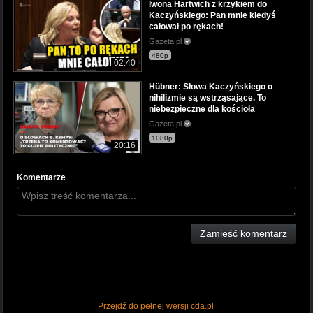
Iwona Hartwich z krzykiem do
Kaczyńskiego: Pan mnie kiedyś
całował po rękach!
Gazeta.pl
480p
02:40
Hübner: Słowa Kaczyńskiego o
nihilizmie są wstrząsające. To
niebezpieczne dla kościoła
Gazeta.pl
1080p
20:16
Komentarze
Zamieść komentarz
Przejdź do pełnej wersji cda.pl