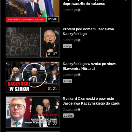
doprowadziła do sukcesu
Gazeta.pl
05:46
Protest pod domem Jarosława
Kaczyńskiego
Gazeta.pl
720p
01:37
Kaczyńskiego w szoku po słowa
Sławomira Nitrasa!
Gazeta.pl
480p
01:21
Ryszard Czarnecki o powrocie
Jarosława Kaczyńskiego do rządu
Gazeta.pl
1080p
01:22