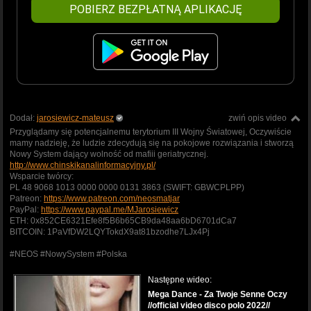
POBIERZ BEZPŁATNĄ APLIKACJĘ
Dodał:
jarosiewicz-mateusz
zwiń opis video
Przyglądamy się potencjalnemu terytorium III Wojny Światowej, Oczywiście
mamy nadzieję, że ludzie zdecydują się na pokojowe rozwiązania i stworzą
Nowy System dający wolność od mafiii geriatrycznej.
http://www.chinskikanalinformacyjny.pl/
Wsparcie twórcy:
PL 48 9068 1013 0000 0000 0131 3863 (SWIFT: GBWCPLPP)
Patreon:
https://www.patreon.com/neosmatjar
PayPal:
https://www.paypal.me/MJarosiewicz
ETH: 0x852CE6321Efe8f5B6b65CB9da48aa6bD6701dCa7
BITCOIN: 1PaVfDW2LQYTokdX9at81bzodhe7LJx4Pj
#NEOS #NowySystem #Polska
Następne wideo:
Mega Dance - Za Twoje Senne Oczy
//official video disco polo 2022//