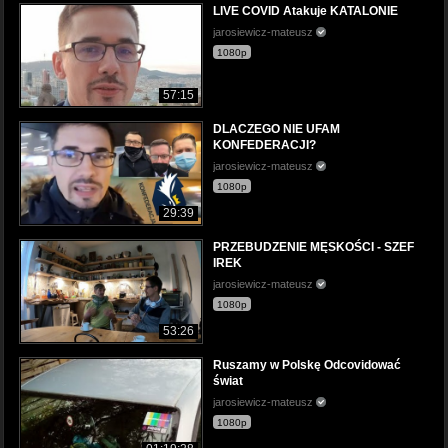
LIVE COVID Atakuje KATALONIE
jarosiewicz-mateusz
1080p
57:15
DLACZEGO NIE UFAM
KONFEDERACJI?
jarosiewicz-mateusz
1080p
29:39
PRZEBUDZENIE MĘSKOŚCI - SZEF
IREK
jarosiewicz-mateusz
1080p
53:26
Ruszamy w Polskę Odcovidować
świat
jarosiewicz-mateusz
1080p