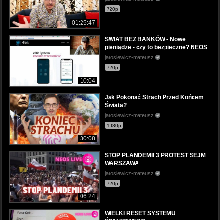
720p
01:25:47
SWIAT BEZ BANKÓW - Nowe
pieniądze - czy to bezpieczne? NEOS
jarosiewicz-mateusz
720p
10:04
Jak Pokonać Strach Przed Końcem
Świata?
jarosiewicz-mateusz
1080p
30:08
STOP PLANDEMII 3 PROTEST SEJM
WARSZAWA
jarosiewicz-mateusz
720p
06:24
WIELKI RESET SYSTEMU