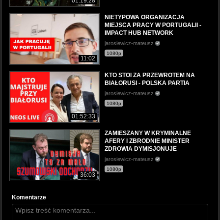
01:19:28
NIETYPOWA ORGANIZACJA
MIEJSCA PRACY W PORTUGALII -
IMPACT HUB NETWORK
jarosiewicz-mateusz
1080p
11:02
KTO STOI ZA PRZEWROTEM NA
BIAŁORUSI - POLSKA PARTIA
jarosiewicz-mateusz
1080p
01:52:33
ZAMIESZANY W KRYMINALNE
AFERY I ZBRODNIE MINISTER
ZDROWIA DYMISJONUJE
jarosiewicz-mateusz
1080p
36:03
Komentarze