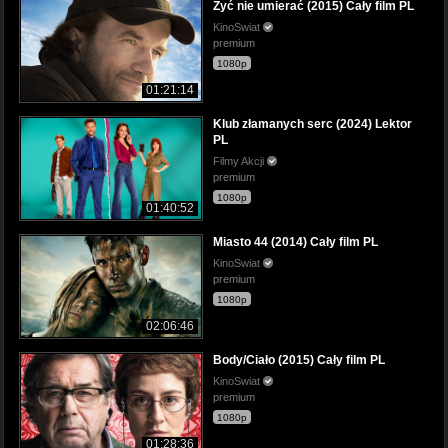
Żyć nie umierać (2015) Cały film PL
KinoSwiat
premium
1080p
01:21:14
Klub złamanych serc (2024) Lektor
PL
Filmy Akcji
premium
1080p
01:40:52
Miasto 44 (2014) Cały film PL
KinoSwiat
premium
1080p
02:06:46
Body/Ciało (2015) Cały film PL
KinoSwiat
premium
1080p
01:28:36