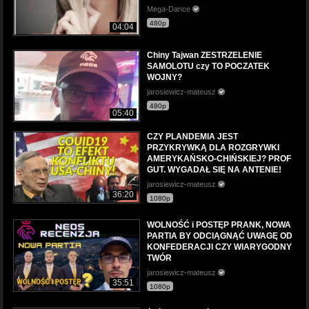
Mega-Dance
480p
04:04
Chiny Tajwan ZESTRZELENIE
SAMOLOTU czy TO POCZATEK
WOJNY?
jarosiewicz-mateusz
480p
05:40
CZY PLANDEMIA JEST
PRZYKRYWKĄ DLA ROZGRYWKI
AMERYKAŃSKO-CHIŃSKIEJ? PROF
GUT. WYGADAŁ SIĘ NA ANTENIE!
jarosiewicz-mateusz
36:20
1080p
WOLNOŚĆ i POSTĘP PRANK, NOWA
PARTIA BY ODCIĄGNĄĆ UWAGĘ OD
KONFEDERACJI CZY WIARYGODNY
TWÓR
jarosiewicz-mateusz
35:51
1080p