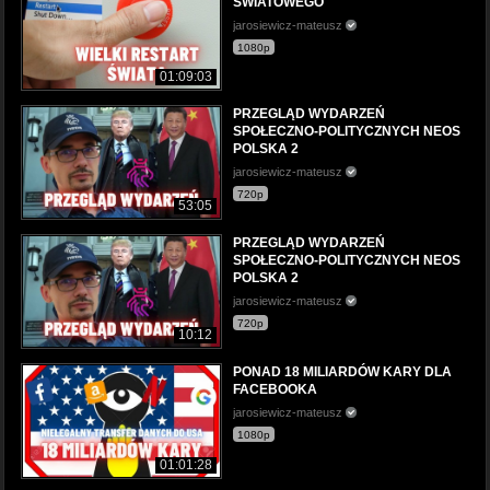
ŚWIATOWEGO
jarosiewicz-mateusz
1080p
01:09:03
PRZEGLĄD WYDARZEŃ
SPOŁECZNO-POLITYCZNYCH NEOS
POLSKA 2
jarosiewicz-mateusz
720p
53:05
PRZEGLĄD WYDARZEŃ
SPOŁECZNO-POLITYCZNYCH NEOS
POLSKA 2
jarosiewicz-mateusz
720p
10:12
PONAD 18 MILIARDÓW KARY DLA
FACEBOOKA
jarosiewicz-mateusz
1080p
01:01:28