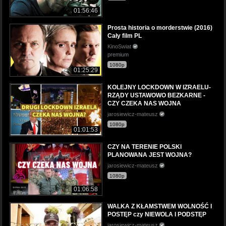
01:56:46
Prosta historia o morderstwie (2016)
Cały film PL
KinoSwiat
premium
1080p
01:25:29
KOLEJNY LOCKDOWN W IZRAELU-
RZĄDY USTAWOWO BEZKARNE -
CZY CZEKA NAS WOJNA
jarosiewicz-mateusz
1080p
01:01:53
CZY NA TERENIE POLSKI
PLANOWANA JEST WOJNA?
jarosiewicz-mateusz
1080p
01:06:58
WALKA Z KŁAMSTWEM WOLNOŚĆ I
POSTĘP czy NIEWOLA I PODSTĘP
jarosiewicz-mateusz