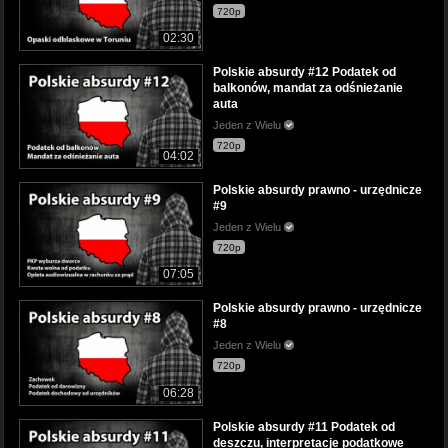
720p
02:30
Polskie absurdy #12 Podatek od
balkonów, mandat za odśnieżanie
auta
Jeden z Wielu
720p
04:02
Polskie absurdy prawno - urzędnicze
#9
Jeden z Wielu
720p
07:05
Polskie absurdy prawno - urzędnicze
#8
Jeden z Wielu
720p
06:28
Polskie absurdy #11 Podatek od
deszczu, interpretacje podatkowe