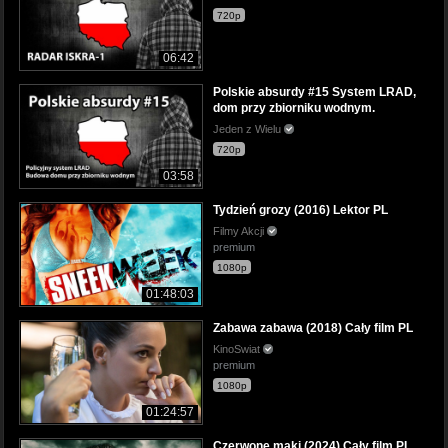
720p
06:42
Polskie absurdy #15 System LRAD,
dom przy zbiorniku wodnym.
Jeden z Wielu
720p
03:58
Tydzień grozy (2016) Lektor PL
Filmy Akcji
premium
1080p
01:48:03
Zabawa zabawa (2018) Cały film PL
KinoSwiat
premium
1080p
01:24:57
Czerwone maki (2024) Cały film PL