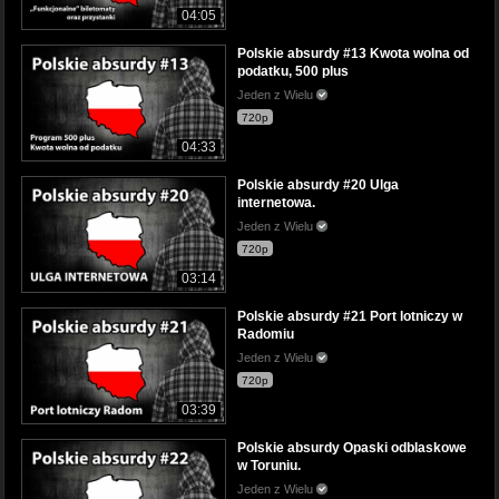
04:05
Polskie absurdy #13 Kwota wolna od
podatku, 500 plus
Jeden z Wielu
720p
04:33
Polskie absurdy #20 Ulga
internetowa.
Jeden z Wielu
720p
03:14
Polskie absurdy #21 Port lotniczy w
Radomiu
Jeden z Wielu
720p
03:39
Polskie absurdy Opaski odblaskowe
w Toruniu.
Jeden z Wielu