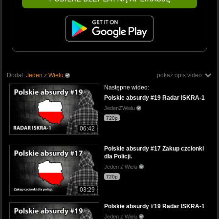
Dodał:
Jeden z Wielu
pokaż opis video
Następne wideo:
Polskie absurdy #19 Radar ISKRA-1
JedenZWielu
720p
06:42
Polskie absurdy #17 Zakup czcionki
dla Policji.
Jeden z Wielu
720p
03:29
Polskie absurdy #19 Radar ISKRA-1
Jeden z Wielu