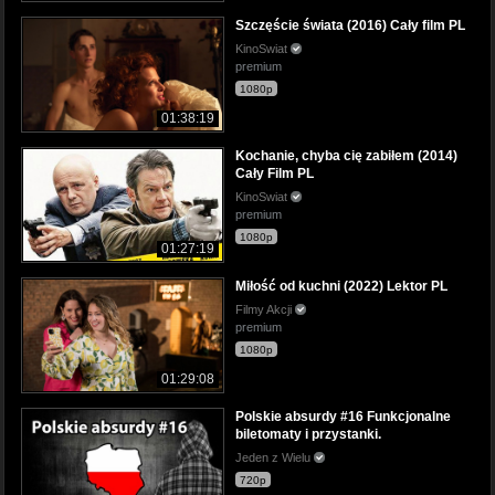
Szczęście świata (2016) Cały film PL
KinoSwiat
premium
1080p
01:38:19
Kochanie, chyba cię zabiłem (2014)
Cały Film PL
KinoSwiat
premium
1080p
01:27:19
Miłość od kuchni (2022) Lektor PL
Filmy Akcji
premium
1080p
01:29:08
Polskie absurdy #16 Funkcjonalne
biletomaty i przystanki.
Jeden z Wielu
720p