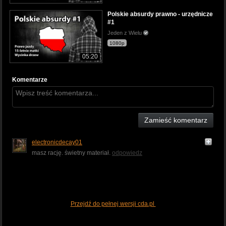
Polskie absurdy prawno - urzędnicze
#1
Jeden z Wielu
1080p
05:20
Komentarze
Zamieść komentarz
electronicdecay01
masz rację. świetny materiał.
odpowiedz
Przejdź do pełnej wersji cda.pl