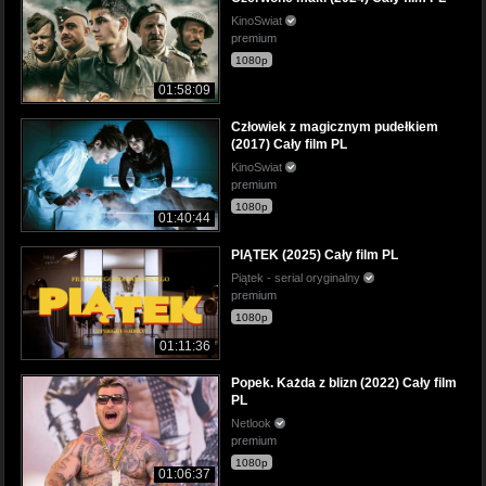
KinoSwiat
premium
1080p
01:58:09
Człowiek z magicznym pudełkiem
(2017) Cały film PL
KinoSwiat
premium
1080p
01:40:44
PIĄTEK (2025) Cały film PL
Piątek - serial oryginalny
premium
1080p
01:11:36
Popek. Każda z blizn (2022) Cały film
PL
Netlook
premium
1080p
01:06:37