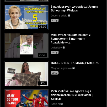
5 najgłupszych wypowiedzi Joanny
Scheuring - Wielgus
Jeden z Wielu
720p
03:02
Moje Wrażenia Sam na sam z
komputerem i internetem
#pawlukiewicz
dwiedoby
480p
00:32
HAUL- SHEIN, TK MAXX, PRIMARK
Magda Pegowska
720p
14:58
Piotr Zieliński nie zgodza się z
dziennikarzem! Nie widziałem |
Sport.pl
Sport.pl