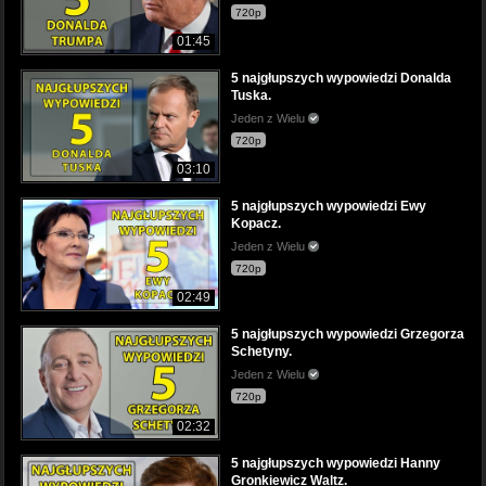
720p
01:45
5 najgłupszych wypowiedzi Donalda
Tuska.
Jeden z Wielu
720p
03:10
5 najgłupszych wypowiedzi Ewy
Kopacz.
Jeden z Wielu
720p
02:49
5 najgłupszych wypowiedzi Grzegorza
Schetyny.
Jeden z Wielu
720p
02:32
5 najgłupszych wypowiedzi Hanny
Gronkiewicz Waltz.