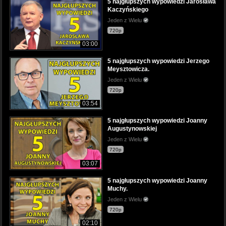
5 najgłupszych wypowiedzi Jarosława
Kaczyńskiego
Jeden z Wielu
720p
03:00
5 najgłupszych wypowiedzi Jerzego
Meysztowicza.
Jeden z Wielu
720p
03:54
5 najgłupszych wypowiedzi Joanny
Augustynowskiej
Jeden z Wielu
720p
03:07
5 najgłupszych wypowiedzi Joanny
Muchy.
Jeden z Wielu
720p
02:10