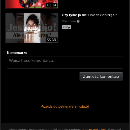
03:14
Czy tylko ja nie lubie takich rzęs?
GlamDiva
480p
00:58
Komentarze
Zamieść komentarz
Przejdź do pełnej wersji cda.pl
Nasz serwis wykorzystuje pliki cookie (zobacz
naszą politykę
). Warunki