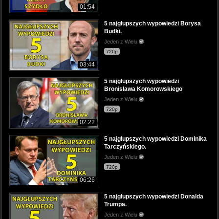
01:54
5 najgłupszych wypowiedzi Borysa
Budki.
Jeden z Wielu
720p
03:44
5 najgłupszych wypowiedzi
Bronisława Komorowskiego
Jeden z Wielu
720p
02:22
5 najgłupszych wypowiedzi Dominika
Tarczyńskiego.
Jeden z Wielu
720p
06:26
5 najgłupszych wypowiedzi Donalda
Trumpa.
Jeden z Wielu