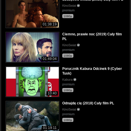
KinoSwiat
premium
1080p
01:38:19
Ciemno, prawie noc (2019) Cały film
PL
KinoSwiat
premium
1080p
01:49:04
Porucznik Kabura Odcinek 9 (Cyber
Tusk)
Kabura
premium
1080p
10:40
Odnajdę cię (2018) Cały film PL
KinoSwiat
premium
1080p
01:19:11