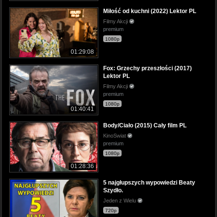
Miłość od kuchni (2022) Lektor PL
Filmy Akcji
premium
1080p
01:29:08
Fox: Grzechy przeszłości (2017)
Lektor PL
Filmy Akcji
premium
1080p
01:40:41
Body/Ciało (2015) Cały film PL
KinoSwiat
premium
1080p
01:28:36
5 najgłupszych wypowiedzi Beaty
Szydło.
Jeden z Wielu
720p