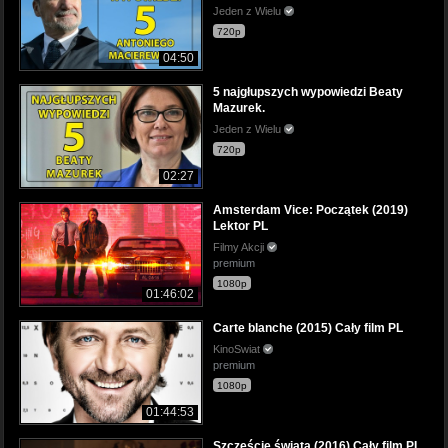
Jeden z Wielu
720p
04:50
5 najgłupszych wypowiedzi Beaty
Mazurek.
Jeden z Wielu
720p
02:27
Amsterdam Vice: Początek (2019)
Lektor PL
Filmy Akcji
premium
1080p
01:46:02
Carte blanche (2015) Cały film PL
KinoSwiat
premium
1080p
01:44:53
Szczęście świata (2016) Cały film PL