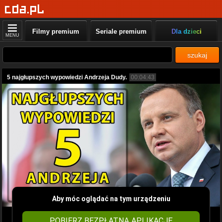
Filmy premium
Seriale premium
Dla dzieci
MENU
szukaj
5 najgłupszych wypowiedzi Andrzeja Dudy.
00:04:43
Aby móc oglądać na tym urządzeniu
POBIERZ BEZPŁATNĄ APLIKACJĘ