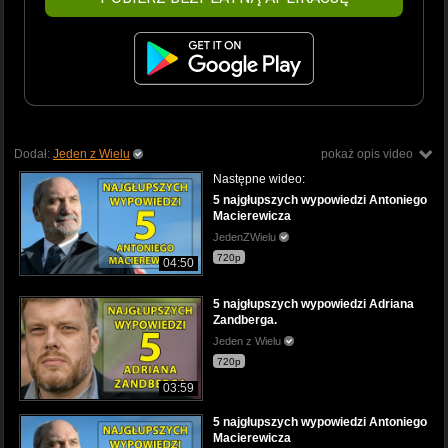
Dodał:
Jeden z Wielu
pokaż opis video
Następne wideo:
5 najgłupszych wypowiedzi Antoniego
Macierewicza
JedenZWielu
720p
04:50
5 najgłupszych wypowiedzi Adriana
Zandberga.
Jeden z Wielu
720p
03:59
5 najgłupszych wypowiedzi Antoniego
Macierewicza