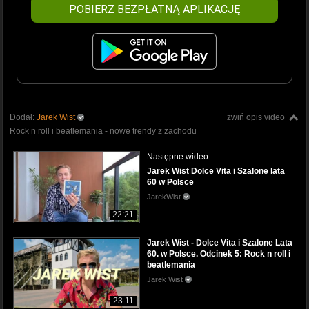
POBIERZ BEZPŁATNĄ APLIKACJĘ
Dodał:
Jarek Wist
zwiń opis video
Rock n roll i beatlemania - nowe trendy z zachodu
Następne wideo:
Jarek Wist Dolce Vita i Szalone lata
60 w Polsce
JarekWist
22:21
Jarek Wist - Dolce Vita i Szalone Lata
60. w Polsce. Odcinek 5: Rock n roll i
beatlemania
Jarek Wist
23:11