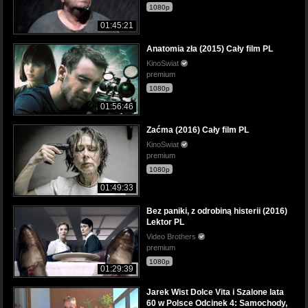
1080p
01:45:21
Anatomia zła (2015) Cały film PL
KinoSwiat
premium
1080p
01:56:46
Zaćma (2016) Cały film PL
KinoSwiat
premium
1080p
01:49:33
Bez paniki, z odrobiną histerii (2016)
Lektor PL
Video Brothers
premium
1080p
01:29:39
Jarek Wist Dolce Vita i Szalone lata
60 w Polsce Odcinek 4: Samochody,