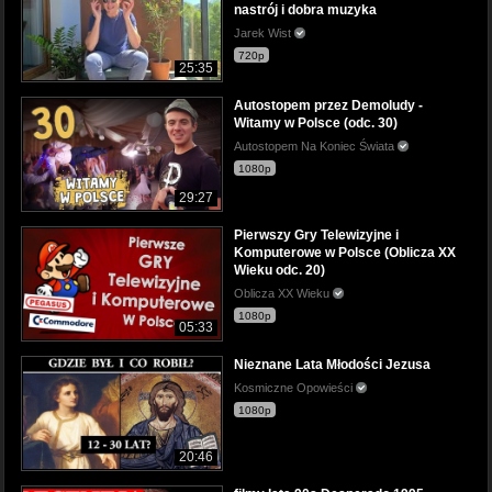
nastrój i dobra muzyka
Jarek Wist
720p
25:35
Autostopem przez Demoludy -
Witamy w Polsce (odc. 30)
Autostopem Na Koniec Świata
1080p
29:27
Pierwszy Gry Telewizyjne i
Komputerowe w Polsce (Oblicza XX
Wieku odc. 20)
Oblicza XX Wieku
1080p
05:33
Nieznane Lata Młodości Jezusa
Kosmiczne Opowieści
1080p
20:46