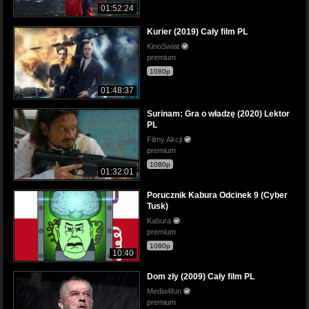
01:52:24
Kurier (2019) Cały film PL
KinoSwiat
premium
1080p
01:48:37
Surinam: Gra o władzę (2020) Lektor
PL
Filmy Akcji
premium
1080p
01:32:01
Porucznik Kabura Odcinek 9 (Cyber
Tusk)
Kabura
premium
1080p
10:40
Dom zły (2009) Cały film PL
Media4fun
premium