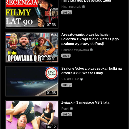
filmy lata 90s Desperado 1995
Kino_recenzje
1080p
07:58
Aresztowanie, przesłuchanie i
ucieczka z kraju Michał Pater i jego
szalone wyprawy do Rosji
Podróże Wojownika
480p
01:00:51
Szalone Volvo z przyczepką i kulki na
drodze #796 Wasze Filmy
STOPCHAM
1080p
01:58
Związki - 3 miesiące VS 3 lata
Ponki
1080p
04:12