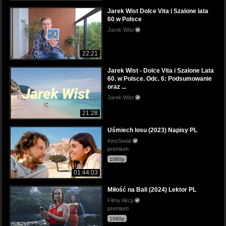
Jarek Wist Dolce Vita i Szalone lata
60 w Polsce
Jarek Wist
22:21
Jarek Wist - Dolce Vita i Szalone Lata
60. w Polsce. Odc. 6: Podsumowanie
oraz ...
Jarek Wist
21:28
Uśmiech losu (2023) Napisy PL
KinoSwiat
premium
1080p
01:44:03
Miłość na Bali (2024) Lektor PL
Filmy Akcji
premium
1080p