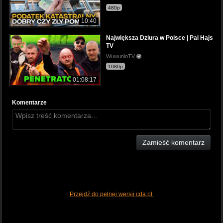
480p
10:40
Największa Dziura w Polsce | Pal Hajs
TV
WuwunioTV
1080p
01:08:17
Komentarze
Zamieść komentarz
Przejdź do pełnej wersji cda.pl