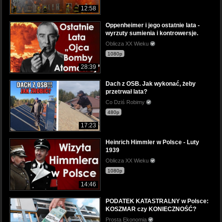
12:58
Oppenheimer i jego ostatnie lata -
wyrzuty sumienia i kontrowersje.
Oblicza XX Wieku
1080p
28:39
Dach z OSB. Jak wykonać, żeby
przetrwał lata?
Co Dziś Robimy
480p
17:23
Heinrich Himmler w Polsce - Luty
1939
Oblicza XX Wieku
1080p
14:46
PODATEK KATASTRALNY w Polsce:
KOSZMAR czy KONIECZNOŚĆ?
Prosta Ekonomia