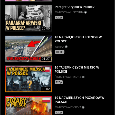
Paragraf Aryjski w Polsce?
ŚWIATOWA HISTORIA
720p
10:00
10 NAJWIĘKSZYCH LOTNISK W
POLSCE
kaxeryt
1080p
01:27
10 TAJEMNICZYCH MIEJSC W
POLSCE
ŚWIATOWA DYSZKA
720p
10:02
10 NAJWIEKSZYCH POZAROW W
POLSCE
ŚWIATOWA DYSZKA
720p