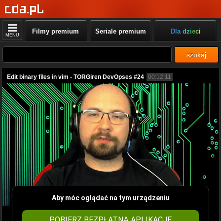
Filmy premium
Seriale premium
Dla dzieci
MENU
szukaj
Edit binary files in vim - TORGiren DevOpses #24
00:12:11
Aby móc oglądać na tym urządzeniu
POBIERZ BEZPŁATNĄ APLIKACJĘ