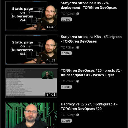
Statyczna strona na K8s - 2/4
deployment - TORGiren DevOpses
TORGiren
1080p
14:43
Statyczna strona na K8s - 4/4 ingress
- TORGiren DevOpses
TORGiren
1080p
04:47
TORGiren DevOpses #20 - procfs #1 -
file descriptors #1 - basics + quiz
TORGiren
1080p
34:01
Haproxy vs LVS 2/3: Konfiguracja -
TORGiren DevOpses #29
TORGiren
1080p