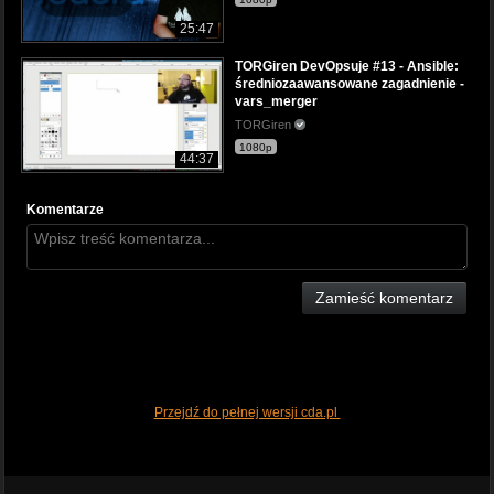
25:47
TORGiren DevOpsuje #13 - Ansible:
średniozaawansowane zagadnienie -
vars_merger
TORGiren
1080p
44:37
Komentarze
Zamieść komentarz
Przejdź do pełnej wersji cda.pl