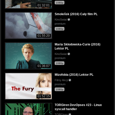
1080p
01:32:01
Smoleńsk (2016) Cały film PL
KinoSwiat
premium
1080p
01:55:20
Maria Skłodowska-Curie (2016)
Lektor PL
KinoSwiat
premium
1080p
01:36:07
Mizofobia (2016) Lektor PL
Filmy Akcji
premium
1080p
01:52:15
TORGiren DevOpses #23 - Linux
syscall handler
TORGiren