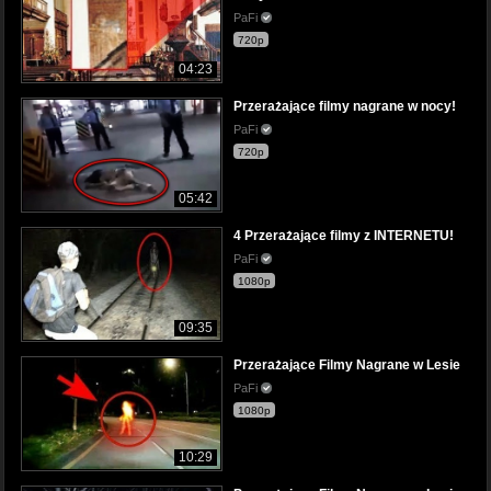
PaFi
720p
04:23
Przerażające filmy nagrane w nocy!
PaFi
720p
05:42
4 Przerażające filmy z INTERNETU!
PaFi
1080p
09:35
Przerażające Filmy Nagrane w Lesie
PaFi
1080p
10:29