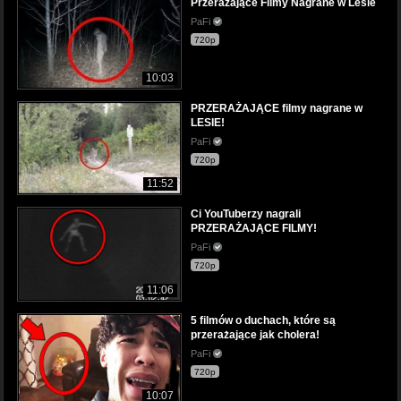
Przerażające Filmy Nagrane w Lesie
PaFi
720p
10:03
PRZERAŻAJĄCE filmy nagrane w
LESIE!
PaFi
720p
11:52
Ci YouTuberzy nagrali
PRZERAŻAJĄCE FILMY!
PaFi
720p
11:06
5 filmów o duchach, które są
przerażające jak cholera!
PaFi
720p
10:07