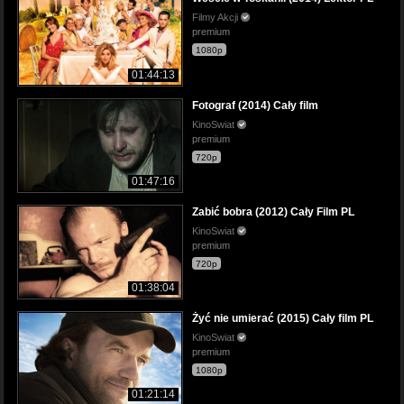
Filmy Akcji
premium
1080p
01:44:13
Fotograf (2014) Cały film
KinoSwiat
premium
720p
01:47:16
Zabić bobra (2012) Cały Film PL
KinoSwiat
premium
720p
01:38:04
Żyć nie umierać (2015) Cały film PL
KinoSwiat
premium
1080p
01:21:14