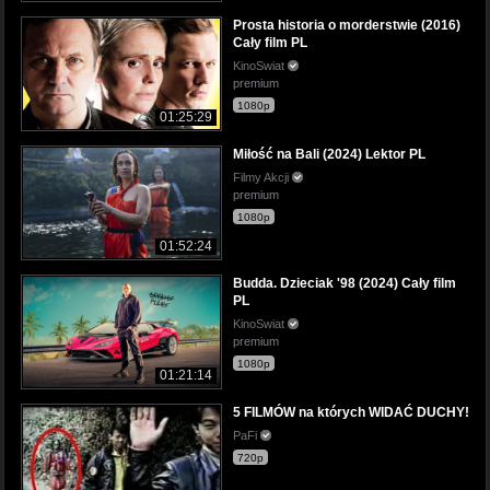
Prosta historia o morderstwie (2016)
Cały film PL
KinoSwiat
premium
1080p
01:25:29
Miłość na Bali (2024) Lektor PL
Filmy Akcji
premium
1080p
01:52:24
Budda. Dzieciak '98 (2024) Cały film
PL
KinoSwiat
premium
1080p
01:21:14
5 FILMÓW na których WIDAĆ DUCHY!
PaFi
720p