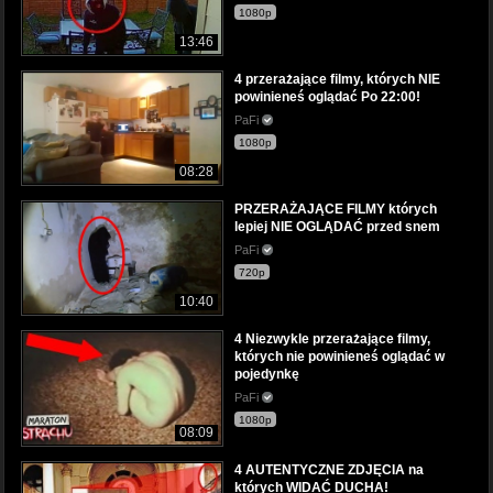
1080p
13:46
4 przerażające filmy, których NIE
powinieneś oglądać Po 22:00!
PaFi
1080p
08:28
PRZERAŻAJĄCE FILMY których
lepiej NIE OGLĄDAĆ przed snem
PaFi
720p
10:40
4 Niezwykle przerażające filmy,
których nie powinieneś oglądać w
pojedynkę
PaFi
1080p
08:09
4 AUTENTYCZNE ZDJĘCIA na
których WIDAĆ DUCHA!