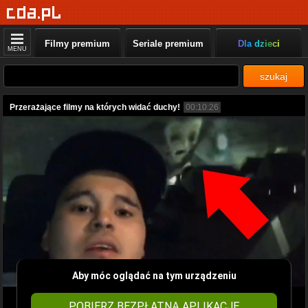
Filmy premium
Seriale premium
Dla dzieci
MENU
szukaj
Przerażające filmy na których widać duchy!
00:10:26
Aby móc oglądać na tym urządzeniu
POBIERZ BEZPŁATNĄ APLIKACJĘ