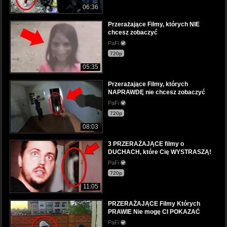
06:36
Przerażające Filmy, których NIE
chcesz zobaczyć
PaFi
720p
05:35
Przerażające Filmy, których
NAPRAWDĘ nie chcesz zobaczyć
PaFi
720p
08:03
3 PRZERAŻAJĄCE filmy o
DUCHACH, które Cię WYSTRASZĄ!
PaFi
720p
11:05
PRZERAŻAJĄCE Filmy Których
PRAWIE Nie mogę CI POKAZAĆ
PaFi