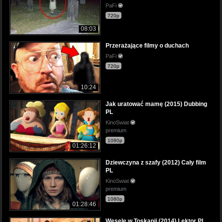
PaFi
720p
08:03
Przerażające filmy o duchach
PaFi
720p
10:24
Jak uratować mamę (2015) Dubbing
PL
KinoSwiat
premium
1080p
01:26:12
Dziewczyna z szafy (2012) Cały film
PL
KinoSwiat
premium
1080p
01:28:46
Wesele w Toskanii (2014) Lektor PL