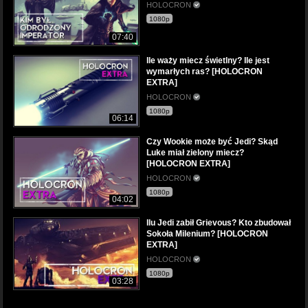
HOLOCRON
1080p
07:40
Ile waży miecz świetlny? Ile jest
wymarłych ras? [HOLOCRON
EXTRA]
HOLOCRON
1080p
06:14
Czy Wookie może być Jedi? Skąd
Luke miał zielony miecz?
[HOLOCRON EXTRA]
HOLOCRON
1080p
04:02
Ilu Jedi zabił Grievous? Kto zbudował
Sokoła Milenium? [HOLOCRON
EXTRA]
HOLOCRON
1080p
03:28