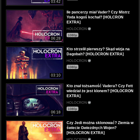
03:42
Ile pancerzy miał Vader? Czy Mistrz
Yoda kogoś kochał? [HOLCRON
EXTRA]
HOLOCRON
1080p
06:28
Kto strzelił pierwszy? Skąd wizja na
Dagobah? [HOLOCRON EXTRA]
HOLOCRON
1080p
03:10
Kto znał tożsamość Vadera? Czy Fett
wiedział że jest klonem? [HOLOCRON
EXTRA]
HOLOCRON
1080p
06:18
Czy Jedi można sklonować? Ziemia w
świecie Gwiezdnych Wojen?
[HOLOCRON EXTRA]
HOLOCRON