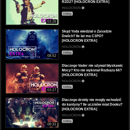
R2D2? [HOLOCRON EXTRA]
HOLOCRON
1080p
03:26
Skąd Yoda wiedział o Zasadzie
Dwóch? Ile lat ma C3PO?
[HOLOCRON EXTRA]
HOLOCRON
1080p
08:52
Dlaczego Vader nie używał błyskawic
Mocy? Kto nie wykonał Rozkazu 66?
[HOLOCRON EXTRA]
HOLOCRON
1080p
03:27
Dlaczego droidy nie mogły wchodzić
do kantyny? Ile uczniów miał Dooku?
[HOLOCRON EXTRA]
HOLOCRON
1080p
06:31